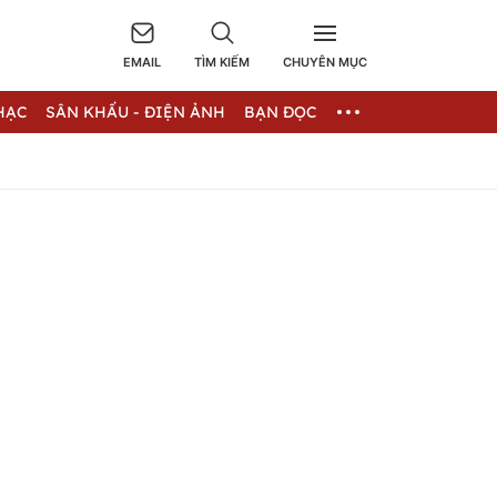
EMAIL
TÌM KIẾM
CHUYÊN MỤC
HẠC
SÂN KHẤU - ĐIỆN ẢNH
BẠN ĐỌC