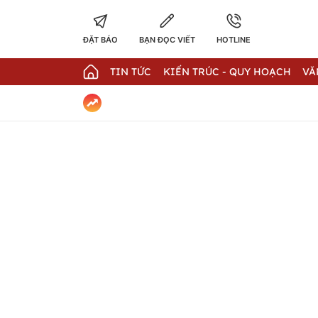
ĐẶT BÁO
BẠN ĐỌC VIẾT
HOTLINE
TIN TỨC
KIẾN TRÚC - QUY HOẠCH
VĂ