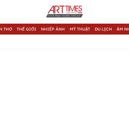
N THƠ
THẾ GIỚI
NHIẾP ẢNH
MỸ THUẬT
DU LỊCH
ÂM N