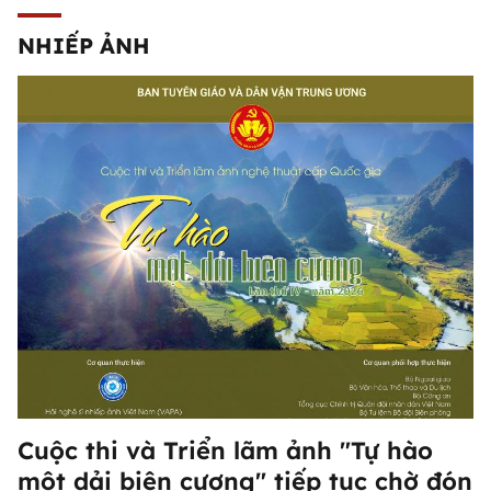
NHIẾP ẢNH
Cuộc thi và Triển lãm ảnh "Tự hào
một dải biên cương" tiếp tục chờ đón
những tác phẩm mới về biên giới Tổ
quốc
Cuộc thi và Triển lãm ảnh "Tự hào
một dải biên cương" tiếp tục chờ đón