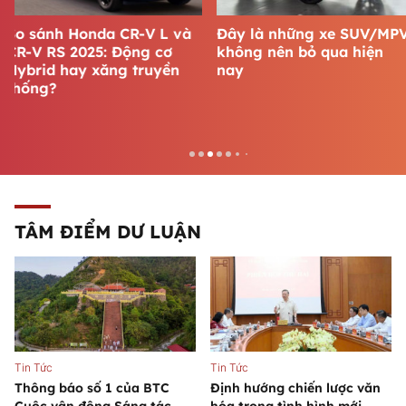
Đây là những xe SUV/MPV
Top xe SUV đô thị giá rẻ
không nên bỏ qua hiện
bậc nhất hiện nay
nay
TÂM ĐIỂM DƯ LUẬN
Tin Tức
Tin Tức
Thông báo số 1 của BTC
Định hướng chiến lược văn