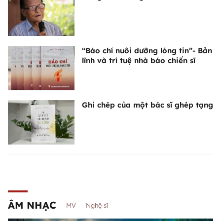
“Báo chí nuôi dưỡng lòng tin”- Bản
lĩnh và trí tuệ nhà báo chiến sĩ
Ghi chép của một bác sĩ ghép tạng
ÂM NHẠC
MV
Nghệ sĩ