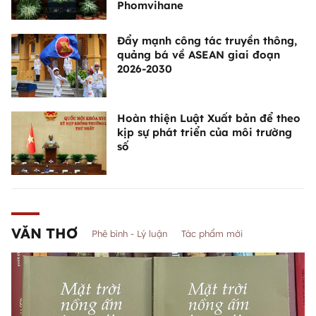
Phomvihane
Đẩy mạnh công tác truyền thông,
quảng bá về ASEAN giai đoạn
2026-2030
Hoàn thiện Luật Xuất bản để theo
kịp sự phát triển của môi trường
số
VĂN THƠ
Phê bình - Lý luận
Tác phẩm mới
“Mặt trời nồng ấm trong tim” - Bước
dài rộng thênh thang của Châu La
Việt