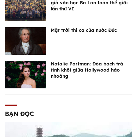
giả văn học Ba Lan toàn thế giới
lần thứ VI
Mặt trời thi ca của nước Đức
Natalie Portman: Đóa bạch trà
tinh khôi giữa Hollywood hào
nhoáng
BẠN ĐỌC
Ngã ba Đồng Lộc - vang mãi khúc
tráng ca