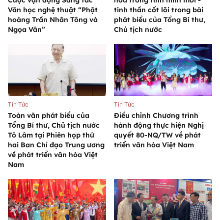
Cuộc vận động Sáng tác
hóa trong tình hình mới -
Văn học nghệ thuật “Phật
tinh thần cốt lõi trong bài
hoàng Trần Nhân Tông và
phát biểu của Tổng Bí thư,
Ngọa Vân”
Chủ tịch nước
Tin Tức
Tin Tức
Toàn văn phát biểu của
Điều chỉnh Chương trình
Tổng Bí thư, Chủ tịch nước
hành động thực hiện Nghị
Tô Lâm tại Phiên họp thứ
quyết 80-NQ/TW về phát
hai Ban Chỉ đạo Trung ương
triển văn hóa Việt Nam
về phát triển văn hóa Việt
Nam