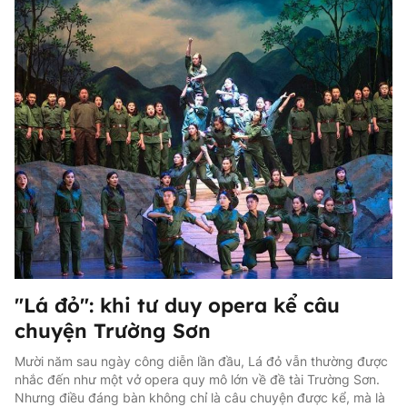
"Lá đỏ": khi tư duy opera kể câu
chuyện Trường Sơn
"Lá đỏ": khi tư duy opera kể câu
chuyện Trường Sơn
Mười năm sau ngày công diễn lần đầu, Lá đỏ vẫn thường được
nhắc đến như một vở opera quy mô lớn về đề tài Trường Sơn.
Nhưng điều đáng bàn không chỉ là câu chuyện được kể, mà là