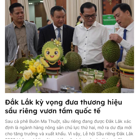
Đắk Lắk kỳ vọng đưa thương hiệu
sầu riêng vươn tầm quốc tế
Đắk Lắk kỳ vọng đưa thương hiệu
sầu riêng vươn tầm quốc tế
Sau cà phê Buôn Ma Thuột, sầu riêng đang được Đắk Lắk xác
định là ngành hàng nông sản chủ lực thứ hai, mở ra dư địa mới
cho tăng trưởng và xuất khẩu. Vì vậy, Lễ hội Sầu riêng Đắk Lắk