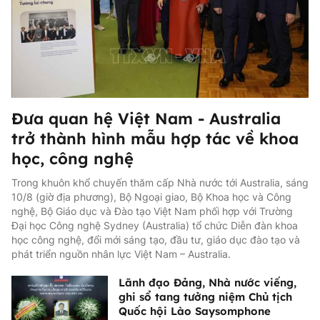
Đưa quan hệ Việt Nam - Australia
trở thành hình mẫu hợp tác về khoa
học, công nghệ
Trong khuôn khổ chuyến thăm cấp Nhà nước tới Australia, sáng
10/8 (giờ địa phương), Bộ Ngoại giao, Bộ Khoa học và Công
nghệ, Bộ Giáo dục và Đào tạo Việt Nam phối hợp với Trường
Đại học Công nghệ Sydney (Australia) tổ chức Diễn đàn khoa
học công nghệ, đổi mới sáng tạo, đầu tư, giáo dục đào tạo và
phát triển nguồn nhân lực Việt Nam – Australia.
Lãnh đạo Đảng, Nhà nước viếng,
ghi sổ tang tưởng niệm Chủ tịch
Quốc hội Lào Saysomphone