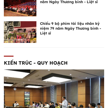
năm Ngày Thương binh - Liệt sĩ
Chiếu 9 bộ phim tài liệu nhân kỷ
niệm 79 năm Ngày Thương binh -
Liệt sĩ
KIẾN TRÚC - QUY HOẠCH
Đề cao bản sắc văn hóa và tính khả
thi trong quá trình sửa đổi, bổ sung
một số điều của Luật Kiến trúc