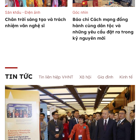
Sân khấu - Điện ảnh
Góc nhìn
Chân trời sáng tạo và trách
Báo chí Cách mạng đồng
nhiệm văn nghệ sĩ
hành cùng dân tộc và
những yêu cầu đặt ra trong
kỷ nguyên mới
TIN TỨC
Tin liên hiệp VHNT
Xã hội
Gia đình
Kinh tế
Đưa quan hệ Việt Nam - Australia
trở thành hình mẫu hợp tác về khoa
học, công nghệ