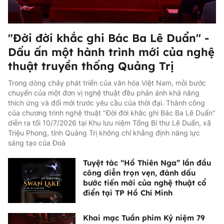
"Đời đời khắc ghi Bác Ba Lê Duẩn" -
Dấu ấn một hành trình mới của nghệ
thuật truyền thống Quảng Trị
Trong dòng chảy phát triển của văn hóa Việt Nam, mỗi bước
chuyển của một đơn vị nghệ thuật đều phản ánh khả năng
thích ứng và đổi mới trước yêu cầu của thời đại. Thành công
của chương trình nghệ thuật "Đời đời khắc ghi Bác Ba Lê Duẩn"
diễn ra tối 10/7/2026 tại Khu lưu niệm Tổng Bí thư Lê Duẩn, xã
Triệu Phong, tỉnh Quảng Trị không chỉ khẳng định năng lực
sáng tạo của Đoà
Tuyệt tác “Hồ Thiên Nga” lần đầu
công diễn trọn vẹn, đánh dấu
bước tiến mới của nghệ thuật cổ
điển tại TP Hồ Chí Minh
Khai mạc Tuần phim Kỷ niệm 79