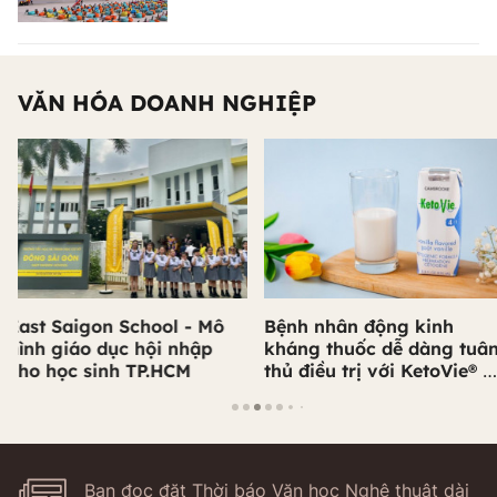
VĂN HÓA DOANH NGHIỆP
Bệnh nhân động kinh
SHINEC khởi công Cụm
kháng thuốc dễ dàng tuân
công nghiệp Thống Nhất
thủ điều trị với KetoVie® -
1: Kiến tạo hệ sinh thái
Thực phẩm dinh dưỡng y
công nghiệp xanh tại Là
học
Cai
Bạn đọc đặt Thời báo Văn học Nghệ thuật dài