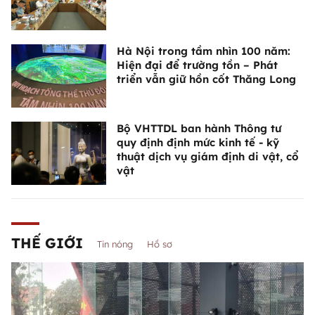
Hà Nội trong tầm nhìn 100 năm:
Hiện đại để trường tồn – Phát
triển vẫn giữ hồn cốt Thăng Long
Bộ VHTTDL ban hành Thông tư
quy định định mức kinh tế - kỹ
thuật dịch vụ giám định di vật, cổ
vật
THẾ GIỚI
Tin nóng
Hồ sơ
Vì sao mẫu xe Nhật này vẫn được
yêu thích dù không thiếu lựa chọn
khác?