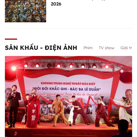
2026
SÂN KHẤU - ĐIỆN ẢNH
Phim
TV show
Giải trí
"Đời đời khắc ghi Bác Ba Lê Duẩn" -
Dấu ấn một hành trình mới của nghệ
thuật truyền thống Quảng Trị