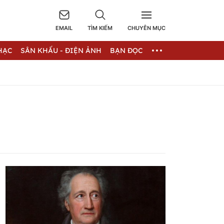
EMAIL
TÌM KIẾM
CHUYÊN MỤC
HẠC
SÂN KHẤU - ĐIỆN ẢNH
BẠN ĐỌC