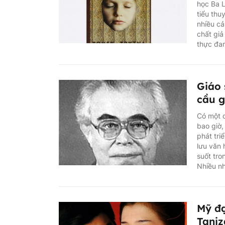
học Ba L
tiểu thu
nhiều cả
chất giả
thực đa
Giáo 
cầu g
Có một q
bao giờ,
phát tri
lưu văn 
suốt tro
Nhiều nh
Mỹ đạ
Taniz