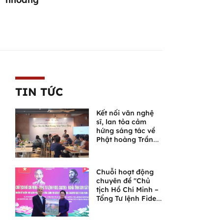
TIN TỨC
Kết nối văn nghệ
sĩ, lan tỏa cảm
hứng sáng tác về
Phật hoàng Trần
Nhân Tông và
Ngọa Vân
Chuỗi hoạt động
chuyên đề "Chủ
tịch Hồ Chí Minh –
Tổng Tư lệnh Fidel
Castro: Nghĩa tình
son sắt đặc biệt"