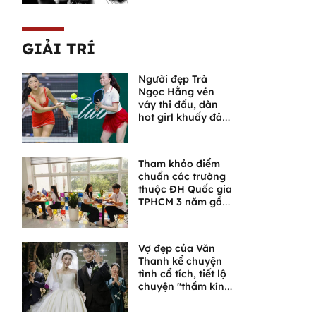
GIẢI TRÍ
Người đẹp Trà
Ngọc Hằng vén
váy thi đấu, dàn
hot girl khuấy đảo
giải pickleball có
Quang Dương
Tham khảo điểm
chuẩn các trường
thuộc ĐH Quốc gia
TPHCM 3 năm gần
nhất
Vợ đẹp của Văn
Thanh kể chuyện
tình cổ tích, tiết lộ
chuyện "thầm kín"
giữa 2 người