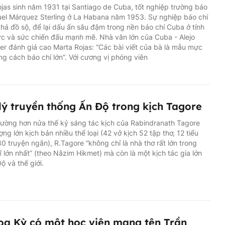
jas sinh năm 1931 tại Santiago de Cuba, tốt nghiệp trường báo
uel Márquez Sterling ở La Habana năm 1953. Sự nghiệp báo chí
há đồ sộ, để lại dấu ấn sâu đậm trong nền báo chí Cuba ở tính
c và sức chiến đấu mạnh mẽ. Nhà văn lớn của Cuba - Alejo
er đánh giá cao Marta Rojas: “Các bài viết của bà là mẫu mực
g cách báo chí lớn”. Với cương vị phóng viên
 lý truyền thống Ấn Độ trong kịch Tagore
ường hơn nửa thế kỷ sáng tác kịch của Rabindranath Tagore
ượng lớn kịch bản nhiều thể loại (42 vở kịch 52 tập thơ, 12 tiểu
80 truyện ngắn), R.Tagore “không chỉ là nhà thơ rất lớn trong
sĩ lớn nhất” (theo Nâzim Hikmet) mà còn là một kịch tác gia lớn
ộ và thế giới.
oa Kỳ có một học viện mang tên Trần