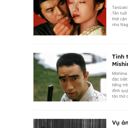
Tanizaki
Tên tuổi
thời cận
như Naga
Tinh 
Mish
Mishima 
đặc biệt
tiếng tr
đình quý
tôn thờ 
Vụ án