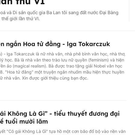
lần thứ VI
oá và Di sản quốc gia Ba Lan tôi sang đất nước Đại Bàng
thế giới lần thứ VI.
n ngắn Hoa tử đằng - lga Tokarczuk
s) - lga Tokarczuk là nữ nhà văn, nhà phê bình văn học, nhà thơ,
lý học. Bà là nhà văn theo trào lưu nữ quyền (feminism) và hiện
ền ảo (magical realism). Bà được trao tặng giải Nobel văn học
8. "Hoa tử đằng" một truyện ngắn nhuốm mầu hiện thực huyền
ữ nhà văn. Xin được giới thiệu cùng bạn đọc.
ái Không Là Gì” - tiểu thuyết đương đại
về tuổi mười lăm
yết "Cô gái Không Là Gì" tựa hồ một cơn bão đổ bộ vào nền văn