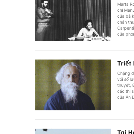
Marta Ro
chí Man
của bà k
chân thự
Carpenti
của phon
Triết
Chặng đ
với số l
thuyết, 
các thi 
của Ấn Đ
Tại H