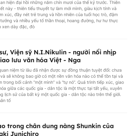
an hiện đại hồi những năm chín mươi của thế kỷ trước. Thiên
yết này - thiên tiểu thuyết tự làm mới mình, giàu kịch tính và
m xúc, đầy nét trẻ trung và hồn nhiên của tuổi học trò, đậm
 tưởng và nhiều yếu tố thần thoại, hoang đường, hư hư thực
n xen dày đặc, đò
sư, Viện sỹ N.I.Nikulin - người nối nhịp
iao lưu văn hóa Việt - Nga
uan niệm từ lâu đã nhận được sự đồng thuận tuyệt đối: chưa
 và sẽ không bao giờ có một nền văn hóa nào có thể tồn tại và
ển trong bối cảnh “một mình” và “tự nó”. Quá trình tiếp xúc, giao
hóa giữa các quốc gia - dân tộc là một thực tại tất yếu, xuyên
ng lịch sử của bất kỳ một quốc gia - dân tộc nào trên thế giới.
ân tố
o trong chân dung nàng Shunkin của
aki Junichiro