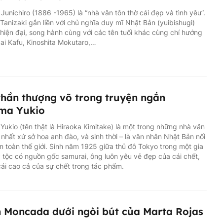
 Junichiro (1886 -1965) là “nhà văn tôn thờ cái đẹp và tình yêu”.
 Tanizaki gắn liền với chủ nghĩa duy mĩ Nhật Bản (yuibishugi)
 hiện đại, song hành cùng với các tên tuổi khác cùng chí hướng
i Kafu, Kinoshita Mokutaro,…
thần thượng võ trong truyện ngắn
ima Yukio
Yukio (tên thật là Hiraoka Kimitake) là một trong những nhà văn
 nhất xứ sở hoa anh đào, và sinh thời – là văn nhân Nhật Bản nổi
ên toàn thế giới. Sinh năm 1925 giữa thủ đô Tokyo trong một gia
 tộc có nguồn gốc samurai, ông luôn yêu vẻ đẹp của cái chết,
cái cao cả của sự chết trong tác phẩm.
 Moncada dưới ngòi bút của Marta Rojas