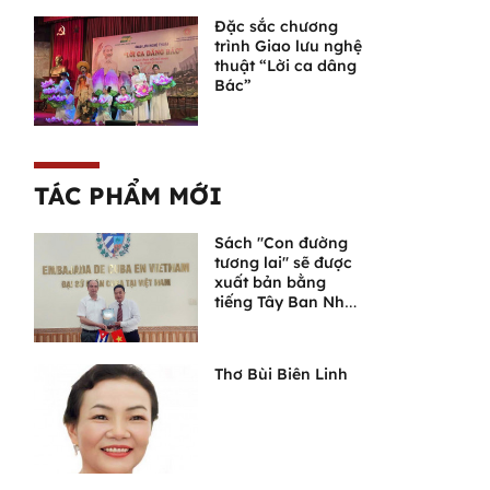
Đặc sắc chương
trình Giao lưu nghệ
thuật “Lời ca dâng
Bác”
TÁC PHẨM MỚI
Sách "Con đường
tương lai" sẽ được
xuất bản bằng
tiếng Tây Ban Nha
tại Cuba
Thơ Bùi Biên Linh