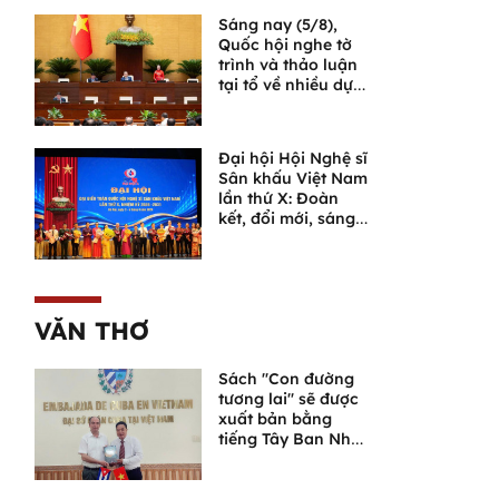
Sáng nay (5/8),
Quốc hội nghe tờ
trình và thảo luận
tại tổ về nhiều dự
án luật quan trọng
Đại hội Hội Nghệ sĩ
Sân khấu Việt Nam
lần thứ X: Đoàn
kết, đổi mới, sáng
tạo, đưa sân khấu
bước vào chặng
đường phát triển
mới
VĂN THƠ
Sách "Con đường
tương lai" sẽ được
xuất bản bằng
tiếng Tây Ban Nha
tại Cuba