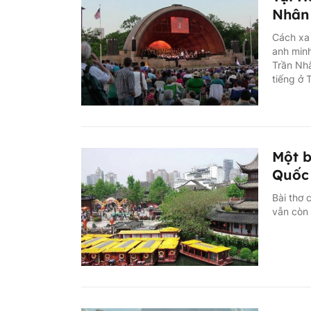
Nhân
Cách xa 
anh minh
Trần Nh
tiếng ở 
Một b
Quốc 
Bài thơ 
vẫn còn