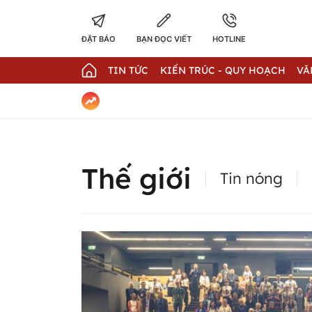
ĐẶT BÁO
BẠN ĐỌC VIẾT
HOTLINE
TIN TỨC
KIẾN TRÚC - QUY HOẠCH
VĂ
Thế giới
Tin nóng