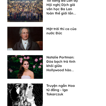
Tôi sang Ba Lan dự
Hội nghị Dịch giả
văn học Ba Lan
toàn thế giới lần
thứ VI
Mặt trời thi ca của
nước Đức
Natalie Portman:
Đóa bạch trà tinh
khôi giữa
Hollywood hào
nhoáng
Truyện ngắn Hoa
tử đằng - lga
Tokarczuk