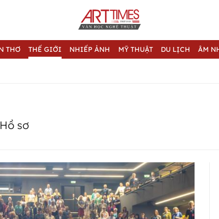
N THƠ
THẾ GIỚI
NHIẾP ẢNH
MỸ THUẬT
DU LỊCH
ÂM N
Hồ sơ