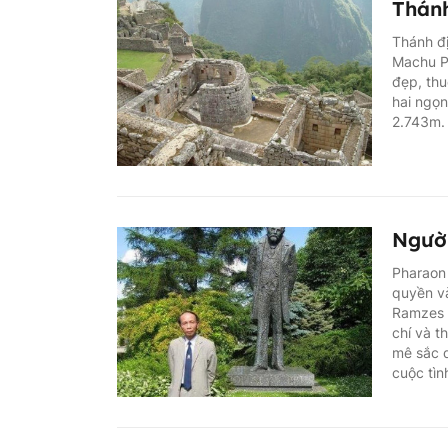
Thánh
Thánh đị
Machu Pi
đẹp, th
hai ngọ
2.743m.
Người
Pharaon 
quyền và
Ramzes X
chí và t
mê sắc d
cuộc tìn