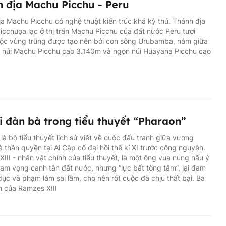
 địa Machu Picchu - Peru
a Machu Picchu có nghệ thuật kiến trúc khá kỳ thú. Thánh địa
cchuọa lạc ở thị trấn Machu Picchu của đất nước Peru tươi
uộc vùng trũng được tạo nên bởi con sông Urubamba, nằm giữa
n núi Machu Picchu cao 3.140m và ngọn núi Huayana Picchu cao
 đàn bà trong tiểu thuyết “Pharaon”
là bộ tiểu thuyết lịch sử viết về cuộc đấu tranh giữa vương
 thần quyền tại Ai Cập cổ đại hồi thế kỉ XI trước công nguyên.
III - nhân vật chính của tiểu thuyết, là một ông vua nung nấu ý
ham vọng canh tân đất nước, nhưng “lực bất tòng tâm”, lại đam
ục và phạm lắm sai lầm, cho nên rốt cuộc đã chịu thất bại. Ba
h của Ramzes XIII