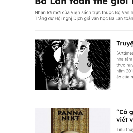
Ba Lan toàn thế giới 
Nhận lời mời của Viện sách trực thuộc Bộ Văn h
Trắng dự Hội nghị Dịch giả văn học Ba Lan toàn 
Truyệ
(Arttime
nhà tâm 
thực huy
năm 201
ảo của n
“Cô g
viết 
Tiểu thu