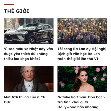
THẾ GIỚI
Vì sao mẫu xe Nhật này vẫn
Tôi sang Ba Lan dự Hội nghị
được yêu thích dù không
Dịch giả văn học Ba Lan
thiếu lựa chọn khác?
toàn thế giới lần thứ VI
Mặt trời thi ca của nước
Natalie Portman: Đóa bạch
Đức
trà tinh khôi giữa
Hollywood hào nhoáng