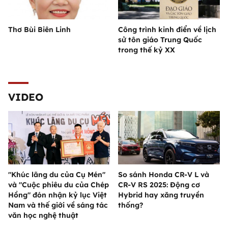
Thơ Bùi Biên Linh
Công trình kinh điển về lịch
sử tôn giáo Trung Quốc
trong thế kỷ XX
VIDEO
"Khúc lãng du của Cụ Mén"
So sánh Honda CR-V L và
và "Cuộc phiêu du của Chép
CR-V RS 2025: Động cơ
Hồng" đón nhận kỷ lục Việt
Hybrid hay xăng truyền
Nam và thế giới về sáng tác
thống?
văn học nghệ thuật