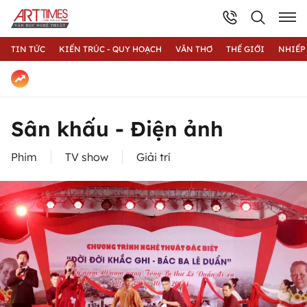
TIN TỨC
KIẾN TRÚC - QUY HOẠCH
VĂN THƠ
THẾ GIỚI
NHIẾP
Sân khấu - Điện ảnh
Phim
TV show
Giải trí