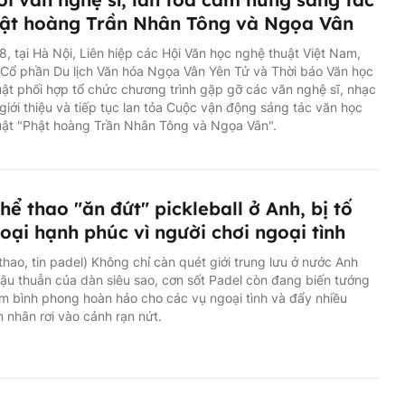
ật hoàng Trần Nhân Tông và Ngọa Vân
8, tại Hà Nội, Liên hiệp các Hội Văn học nghệ thuật Việt Nam,
Cổ phần Du lịch Văn hóa Ngọa Vân Yên Tử và Thời báo Văn học
ật phối hợp tổ chức chương trình gặp gỡ các văn nghệ sĩ, nhạc
giới thiệu và tiếp tục lan tỏa Cuộc vận động sáng tác văn học
uật "Phật hoàng Trần Nhân Tông và Ngọa Vân".
hể thao "ăn đứt" pickleball ở Anh, bị tố
oại hạnh phúc vì người chơi ngoại tình
 thao, tin padel) Không chỉ càn quét giới trung lưu ở nước Anh
ậu thuẫn của dàn siêu sao, cơn sốt Padel còn đang biến tướng
m bình phong hoàn hảo cho các vụ ngoại tình và đẩy nhiều
 nhân rơi vào cảnh rạn nứt.