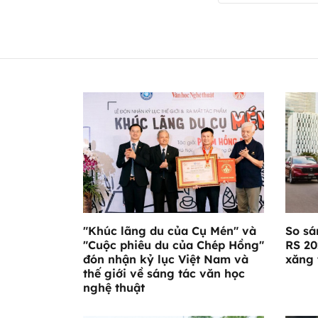
"Khúc lãng du của Cụ Mén" và
So sá
"Cuộc phiêu du của Chép Hồng"
RS 20
đón nhận kỷ lục Việt Nam và
xăng 
thế giới về sáng tác văn học
nghệ thuật