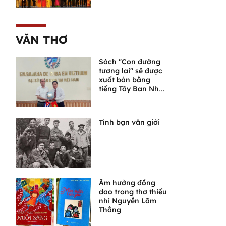
bước vào chặng
đường phát triển
mới
VĂN THƠ
Sách "Con đường
tương lai" sẽ được
xuất bản bằng
tiếng Tây Ban Nha
tại Cuba
Tình bạn văn giới
Âm hưởng đồng
dao trong thơ thiếu
nhi Nguyễn Lãm
Thắng