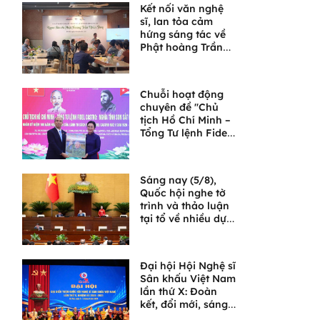
Kết nối văn nghệ
sĩ, lan tỏa cảm
hứng sáng tác về
Phật hoàng Trần
Nhân Tông và
Ngọa Vân
Chuỗi hoạt động
chuyên đề "Chủ
tịch Hồ Chí Minh –
Tổng Tư lệnh Fidel
Castro: Nghĩa tình
son sắt đặc biệt"
Sáng nay (5/8),
Quốc hội nghe tờ
trình và thảo luận
tại tổ về nhiều dự
án luật quan trọng
Đại hội Hội Nghệ sĩ
Sân khấu Việt Nam
lần thứ X: Đoàn
kết, đổi mới, sáng
tạo, đưa sân khấu