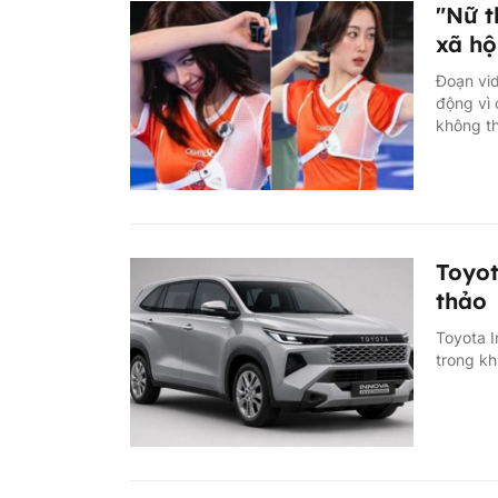
"Nữ t
xã hộ
Đoạn vid
động vì 
không th
Toyot
thảo
Toyota In
trong kh