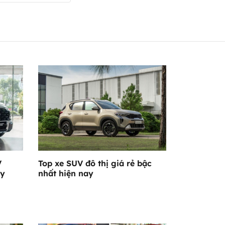
V
Top xe SUV đô thị giá rẻ bậc
ay
nhất hiện nay