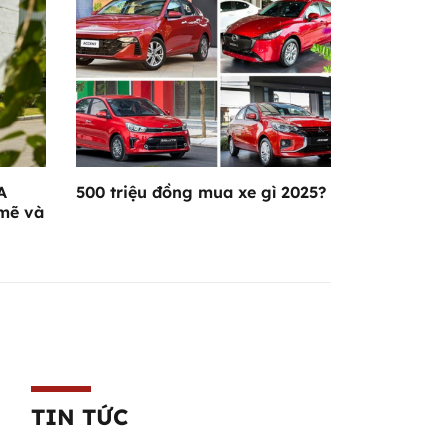
A
500 triệu đồng mua xe gì 2025?
mẽ và
TIN TỨC