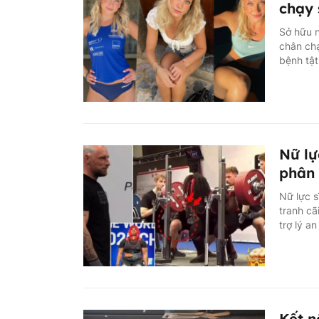
chạy 
Sở hữu n
chân ch
bệnh tật
Nữ lự
phân 
Nữ lực s
tranh cã
trợ lý a
Kết n