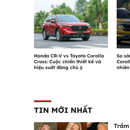
Honda CR-V vs Toyota Corolla
So sá
Cross: Cuộc chiến thiết kế và
Corol
hiệu suất đáng chú ý
nhiên
TIN MỚI NHẤT
Trầm 