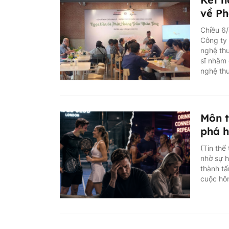
về Ph
Chiều 6/
Công ty 
nghệ thu
sĩ nhằm 
nghệ th
Môn t
phá h
(Tin thể
nhờ sự h
thành tấ
cuộc hôn