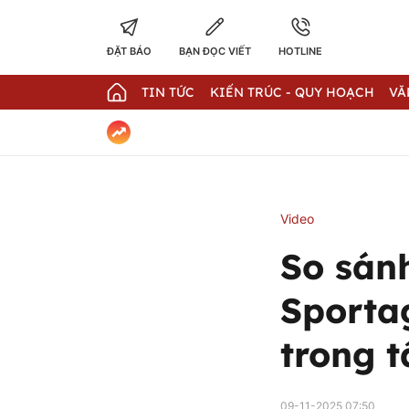
ĐẶT BÁO
BẠN ĐỌC VIẾT
HOTLINE
TIN TỨC
KIẾN TRÚC - QUY HOẠCH
VĂ
Video
So sán
Sportag
trong t
09-11-2025 07:50