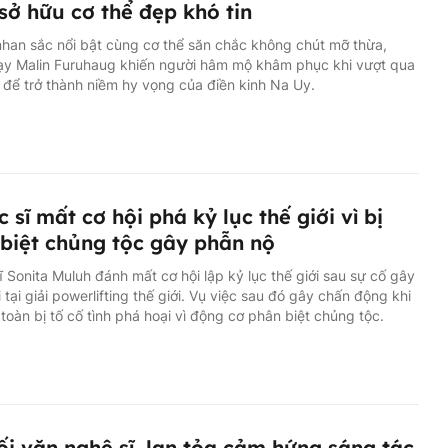
sở hữu cơ thể đẹp khó tin
han sắc nổi bật cùng cơ thể săn chắc không chút mỡ thừa,
ạy Malin Furuhaug khiến người hâm mộ khâm phục khi vượt qua
 để trở thành niềm hy vọng của điền kinh Na Uy.
c sĩ mất cơ hội phá kỷ lục thế giới vì bị
biệt chủng tộc gây phẫn nộ
ĩ Sonita Muluh đánh mất cơ hội lập kỷ lục thế giới sau sự cố gây
i tại giải powerlifting thế giới. Vụ việc sau đó gây chấn động khi
n toàn bị tố cố tình phá hoại vì động cơ phân biệt chủng tộc.
ối văn nghệ sĩ, lan tỏa cảm hứng sáng tác