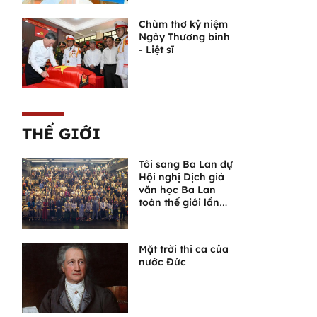
Chùm thơ kỷ niệm
Ngày Thương binh
- Liệt sĩ
THẾ GIỚI
Tôi sang Ba Lan dự
Hội nghị Dịch giả
văn học Ba Lan
toàn thế giới lần
thứ VI
Mặt trời thi ca của
nước Đức