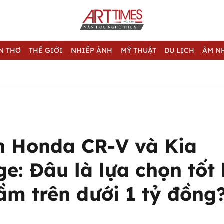
N THƠ
THẾ GIỚI
NHIẾP ẢNH
MỸ THUẬT
DU LỊCH
ÂM N
h Honda CR-V và Kia
e: Đâu là lựa chọn tốt
ầm trên dưới 1 tỷ đồng