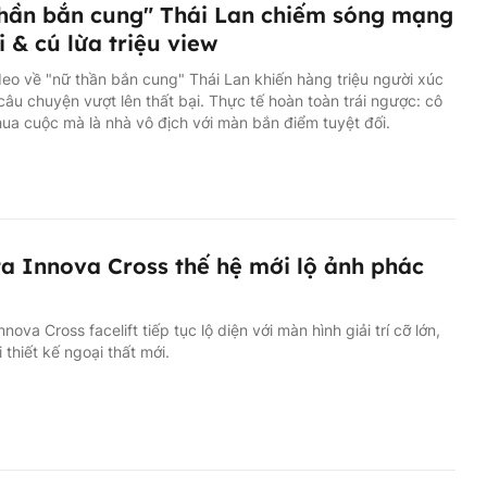
hần bắn cung" Thái Lan chiếm sóng mạng
i & cú lừa triệu view
eo về "nữ thần bắn cung" Thái Lan khiến hàng triệu người xúc
câu chuyện vượt lên thất bại. Thực tế hoàn toàn trái ngược: cô
ua cuộc mà là nhà vô địch với màn bắn điểm tuyệt đối.
a Innova Cross thế hệ mới lộ ảnh phác
nova Cross facelift tiếp tục lộ diện với màn hình giải trí cỡ lớn,
i thiết kế ngoại thất mới.