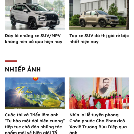
Đây là những xe SUV/MPV
Top xe SUV đô thị giá rẻ bậc
không nên bỏ qua hiện nay
nhất hiện nay
NHIẾP ẢNH
Cuộc thi và Triển lãm ảnh
Nhìn lại lễ tuyên phong
"Tự hào một dải biên cương"
Chân phước Cha Phanxicô
tiếp tục chờ đón những tác
Xaviê Trương Bửu Diệp qua
phẩm mới về biên giới Tổ
ảnh