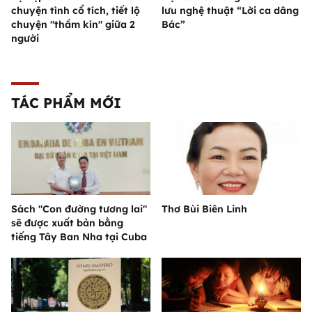
chuyện tình cổ tích, tiết lộ
lưu nghệ thuật “Lời ca dâng
chuyện "thầm kín" giữa 2
Bác”
người
TÁC PHẨM MỚI
Sách "Con đường tương lai"
Thơ Bùi Biên Linh
sẽ được xuất bản bằng
tiếng Tây Ban Nha tại Cuba