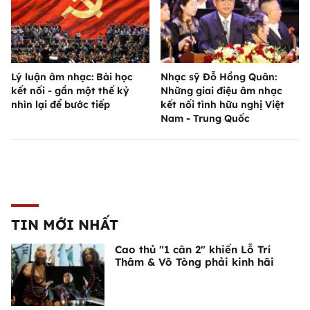
Lý luận âm nhạc: Bài học
Nhạc sỹ Đỗ Hồng Quân:
kết nối - gần một thế kỷ
Những giai điệu âm nhạc
nhìn lại để bước tiếp
kết nối tình hữu nghị Việt
Nam - Trung Quốc
TIN MỚI NHẤT
Cao thủ "1 cân 2" khiến Lỗ Trí
Thâm & Võ Tòng phải kinh hãi