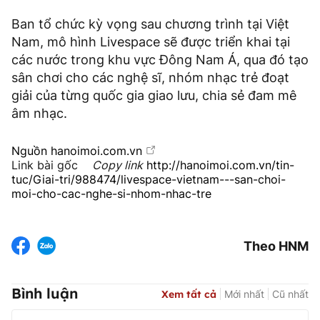
Ban tổ chức kỳ vọng sau chương trình tại Việt
Nam, mô hình Livespace sẽ được triển khai tại
các nước trong khu vực Đông Nam Á, qua đó tạo
sân chơi cho các nghệ sĩ, nhóm nhạc trẻ đoạt
giải của từng quốc gia giao lưu, chia sẻ đam mê
âm nhạc.
Nguồn
hanoimoi.com.vn
Link bài gốc
Copy link
http://hanoimoi.com.vn/tin-
tuc/Giai-tri/988474/livespace-vietnam---san-choi-
moi-cho-cac-nghe-si-nhom-nhac-tre
Theo HNM
Bình luận
Xem tất cả
Mới nhất
Cũ nhất