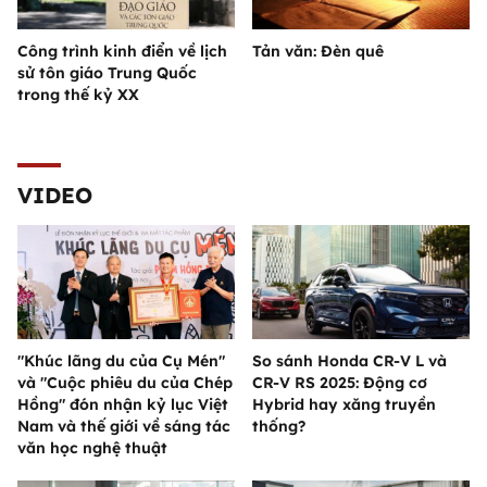
Công trình kinh điển về lịch
Tản văn: Đèn quê
sử tôn giáo Trung Quốc
trong thế kỷ XX
VIDEO
"Khúc lãng du của Cụ Mén"
So sánh Honda CR-V L và
và "Cuộc phiêu du của Chép
CR-V RS 2025: Động cơ
Hồng" đón nhận kỷ lục Việt
Hybrid hay xăng truyền
Nam và thế giới về sáng tác
thống?
văn học nghệ thuật