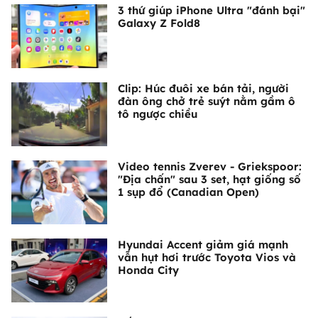
3 thứ giúp iPhone Ultra "đánh bại"
Galaxy Z Fold8
Clip: Húc đuôi xe bán tải, người
đàn ông chở trẻ suýt nằm gầm ô
tô ngược chiều
Video tennis Zverev - Griekspoor:
"Địa chấn" sau 3 set, hạt giống số
1 sụp đổ (Canadian Open)
Hyundai Accent giảm giá mạnh
vẫn hụt hơi trước Toyota Vios và
Honda City