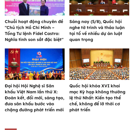
Chuỗi hoạt động chuyên đề
Sáng nay (5/8), Quốc hội
"Chủ tịch Hồ Chí Minh –
nghe tờ trình và thảo luận
Tổng Tư lệnh Fidel Castro:
tại tổ về nhiều dự án luật
Nghĩa tình son sắt đặc biệt"
quan trọng
Đại hội Hội Nghệ sĩ Sân
Quốc hội khóa XVI khai
khấu Việt Nam lần thứ X:
mạc Kỳ họp không thường
Đoàn kết, đổi mới, sáng tạo,
lệ thứ Nhất: Kiến tạo thể
đưa sân khấu bước vào
chế, không để lỡ thời cơ
chặng đường phát triển mới
phát triển