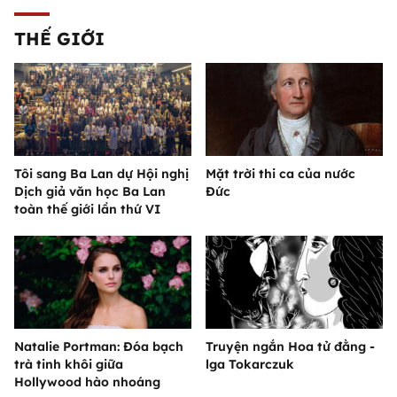
THẾ GIỚI
Tôi sang Ba Lan dự Hội nghị
Mặt trời thi ca của nước
Dịch giả văn học Ba Lan
Đức
toàn thế giới lần thứ VI
Natalie Portman: Đóa bạch
Truyện ngắn Hoa tử đằng -
trà tinh khôi giữa
lga Tokarczuk
Hollywood hào nhoáng