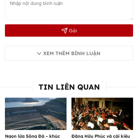
Gửi
XEM THÊM BÌNH LUẬN
TIN LIÊN QUAN
Ngọn lửa Sông Đà – khúc
Đặng Hữu Phúc và cái kiêu