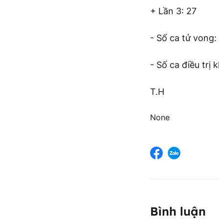
+ Lần 3: 27
- Số ca tử vong:
- Số ca điều trị 
T.H
None
Bình luận