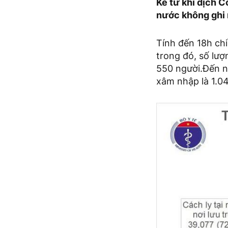
Kể từ khi dịch C
nước không ghi 
Tính đến 18h ch
trong đó, số lượ
550 người.Đến n
xâm nhập là 1.0