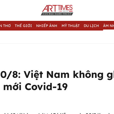
N THƠ
THẾ GIỚI
NHIẾP ẢNH
MỸ THUẬT
DU LỊCH
ÂM N
30/8: Việt Nam không g
 mới Covid-19