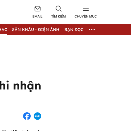
EMAIL
TÌM KIẾM
CHUYÊN MỤC
HẠC
SÂN KHẤU - ĐIỆN ẢNH
BẠN ĐỌC
hi nhận