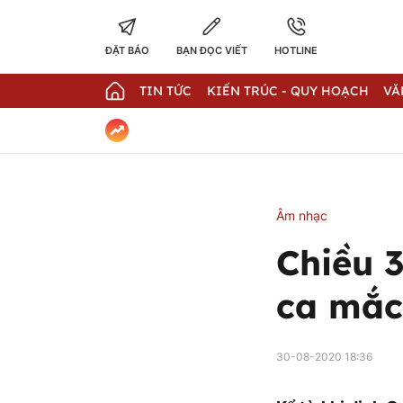
ĐẶT BÁO
BẠN ĐỌC VIẾT
HOTLINE
TIN TỨC
KIẾN TRÚC - QUY HOẠCH
VĂ
Âm nhạc
Chiều 
ca mắc
30-08-2020 18:36