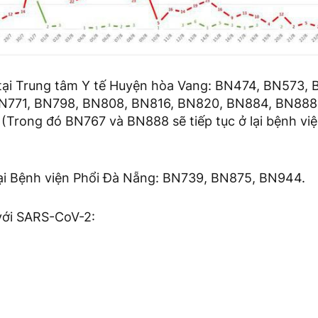
tại Trung tâm Y tế Huyện hòa Vang: BN474, BN573,
BN771, BN798, BN808, BN816, BN820, BN884, BN888
Trong đó BN767 và BN888 sẽ tiếp tục ở lại bệnh viện
ại Bệnh viện Phổi Đà Nẵng: BN739, BN875, BN944.
 với SARS-CoV-2: