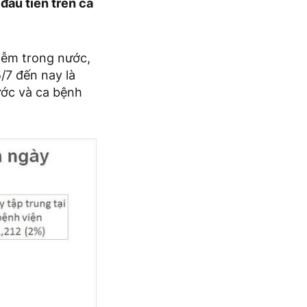
đầu tiên trên cả
iễm trong nước,
/7 đến nay là
ước và ca bệnh