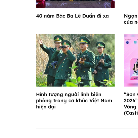
40 năm Bác Ba Lê Duẩn đi xa
Ngọn 
của n
Hình tượng người lính biên
“Sơn 
phòng trong ca khúc Việt Nam
2026”
hiện đại
Vòng 
(Casti