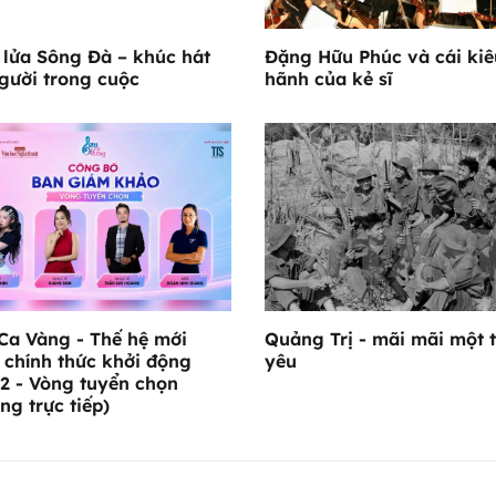
lửa Sông Đà – khúc hát
Đặng Hữu Phúc và cái kiê
gười trong cuộc
hãnh của kẻ sĩ
Ca Vàng - Thế hệ mới
Quảng Trị - mãi mãi một t
 chính thức khởi động
yêu
2 - Vòng tuyển chọn
ng trực tiếp)