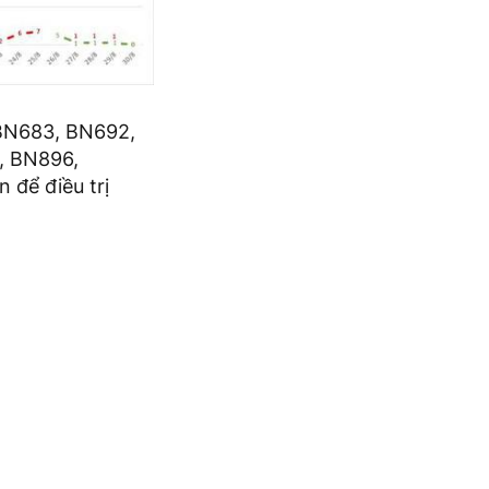
 BN683, BN692,
, BN896,
 để điều trị