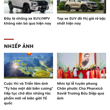
Đây là những xe SUV/MPV
Top xe SUV đô thị giá rẻ bậc
không nên bỏ qua hiện nay
nhất hiện nay
NHIẾP ẢNH
Cuộc thi và Triển lãm ảnh
Nhìn lại lễ tuyên phong
"Tự hào một dải biên cương"
Chân phước Cha Phanxicô
tiếp tục chờ đón những tác
Xaviê Trương Bửu Diệp qua
phẩm mới về biên giới Tổ
ảnh
quốc