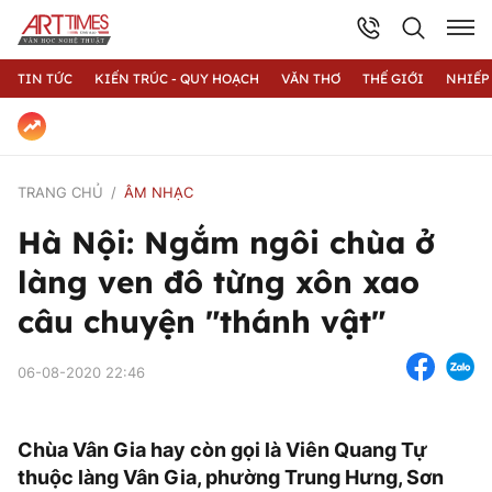
TIN TỨC
KIẾN TRÚC - QUY HOẠCH
VĂN THƠ
THẾ GIỚI
NHIẾP
TRANG CHỦ
ÂM NHẠC
Hà Nội: Ngắm ngôi chùa ở
làng ven đô từng xôn xao
câu chuyện "thánh vật"
06-08-2020 22:46
Chùa Vân Gia hay còn gọi là Viên Quang Tự
thuộc làng Vân Gia, phường Trung Hưng, Sơn