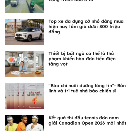
Top xe đa dụng cỡ nhỏ đáng mua
hiện nay tầm giá dưới 800 triệu
đồng
Thiết bị bất ngờ có thể là thủ
phạm khiến hóa đơn tiền điện
tăng vọt
“Báo chí nuôi dưỡng lòng tin”- Bản
lĩnh và trí tuệ nhà báo chiến sĩ
Kết quả thi đấu tennis đơn nam
giải Canadian Open 2026 mới nhất