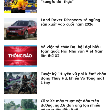
“kungfu đời thực”
Land Rover Discovery sẽ ngừng
sản xuất vào cuối năm 2026
Về việc tổ chức Đại hội đại biểu
toàn quốc Hội Nhà văn Việt Nam
lần thứ XI
Tuyệt kỹ "Huyền vũ phi kiếm" chấn
động Thủy Hử, khiến Võ Tòng mất
1 tay
Clip: Xe máy trượt vệt dầu trên
đường, người đàn ông lộn nhiều
vòng trước đầu ô tô