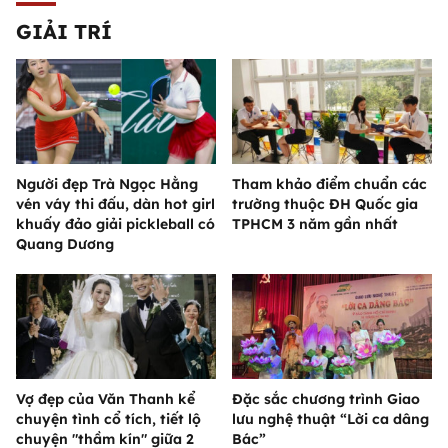
GIẢI TRÍ
Người đẹp Trà Ngọc Hằng
Tham khảo điểm chuẩn các
vén váy thi đấu, dàn hot girl
trường thuộc ĐH Quốc gia
khuấy đảo giải pickleball có
TPHCM 3 năm gần nhất
Quang Dương
Vợ đẹp của Văn Thanh kể
Đặc sắc chương trình Giao
chuyện tình cổ tích, tiết lộ
lưu nghệ thuật “Lời ca dâng
chuyện "thầm kín" giữa 2
Bác”