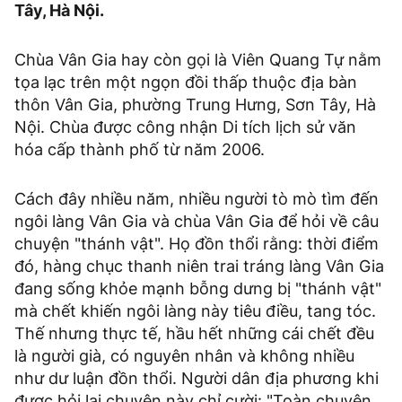
Tây, Hà Nội.
Chùa Vân Gia hay còn gọi là Viên Quang Tự nằm
tọa lạc trên một ngọn đồi thấp thuộc địa bàn
thôn Vân Gia, phường Trung Hưng, Sơn Tây, Hà
Nội. Chùa được công nhận Di tích lịch sử văn
hóa cấp thành phố từ năm 2006.
Cách đây nhiều năm, nhiều người tò mò tìm đến
ngôi làng Vân Gia và chùa Vân Gia để hỏi về câu
chuyện "thánh vật". Họ đồn thổi rằng: thời điểm
đó, hàng chục thanh niên trai tráng làng Vân Gia
đang sống khỏe mạnh bỗng dưng bị "thánh vật"
mà chết khiến ngôi làng này tiêu điều, tang tóc.
Thế nhưng thực tế, hầu hết những cái chết đều
là người già, có nguyên nhân và không nhiều
như dư luận đồn thổi. Người dân địa phương khi
được hỏi lại chuyện này chỉ cười: "Toàn chuyện