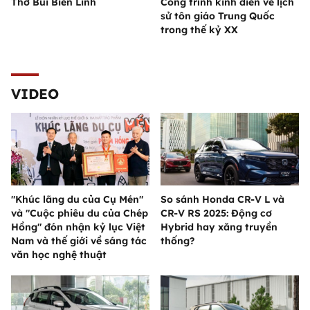
Thơ Bùi Biên Linh
Công trình kinh điển về lịch
sử tôn giáo Trung Quốc
trong thế kỷ XX
VIDEO
"Khúc lãng du của Cụ Mén"
So sánh Honda CR-V L và
và "Cuộc phiêu du của Chép
CR-V RS 2025: Động cơ
Hồng" đón nhận kỷ lục Việt
Hybrid hay xăng truyền
Nam và thế giới về sáng tác
thống?
văn học nghệ thuật