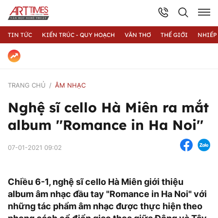
TIN TỨC
KIẾN TRÚC - QUY HOẠCH
VĂN THƠ
THẾ GIỚI
NHIẾP
TRANG CHỦ
ÂM NHẠC
Nghệ sĩ cello Hà Miên ra mắt
album ''Romance in Ha Noi''
07-01-2021 09:02
Chiều 6-1, nghệ sĩ cello Hà Miên giới thiệu
album âm nhạc đầu tay "Romance in Ha Noi" với
những tác phẩm âm nhạc được thực hiện theo