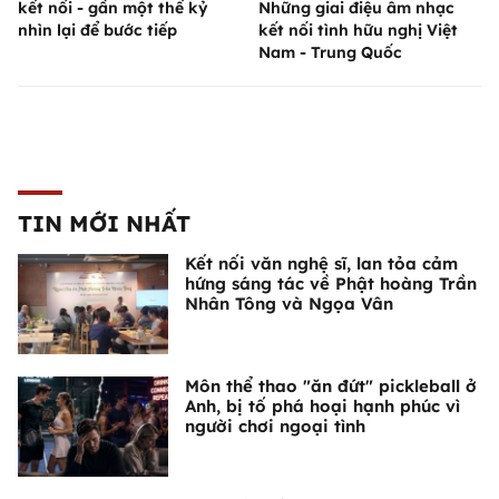
kết nối - gần một thế kỷ
Những giai điệu âm nhạc
nhìn lại để bước tiếp
kết nối tình hữu nghị Việt
Nam - Trung Quốc
TIN MỚI NHẤT
Kết nối văn nghệ sĩ, lan tỏa cảm
hứng sáng tác về Phật hoàng Trần
Nhân Tông và Ngọa Vân
Môn thể thao "ăn đứt" pickleball ở
Anh, bị tố phá hoại hạnh phúc vì
người chơi ngoại tình