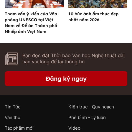
Tham vấn ý kiến của Văn
10 bức ảnh ẩm thực đẹp
phòng UNESCO tại Việt
nhất năm 2026
Nam về Đề án Thành phố
Nhiếp ảnh Việt Nam
Bạn đọc đặt Thời báo Văn học Nghệ thuật dài
hạn vui lòng để lại thông tin
Đăng ký ngay
Tin Tức
Kiến trúc - Quy hoạch
Văn thơ
Phê bình - Lý luận
Tác phẩm mới
Video