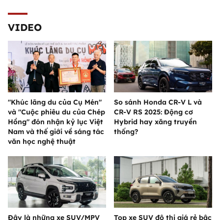
VIDEO
"Khúc lãng du của Cụ Mén"
So sánh Honda CR-V L và
và "Cuộc phiêu du của Chép
CR-V RS 2025: Động cơ
Hồng" đón nhận kỷ lục Việt
Hybrid hay xăng truyền
Nam và thế giới về sáng tác
thống?
văn học nghệ thuật
Đây là những xe SUV/MPV
Top xe SUV đô thị giá rẻ bậc