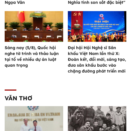
Ngọa Vân
Nghĩa tình son sắt đặc biệt"
Sáng nay (5/8), Quốc hội
Đại hội Hội Nghệ sĩ Sân
nghe tờ trình và thảo luận
khấu Việt Nam lần thứ X:
tại tổ về nhiều dự án luật
Đoàn kết, đổi mới, sáng tạo,
quan trọng
đưa sân khấu bước vào
chặng đường phát triển mới
VĂN THƠ