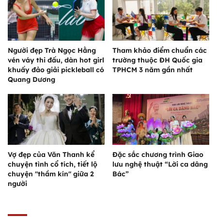
Người đẹp Trà Ngọc Hằng
Tham khảo điểm chuẩn các
vén váy thi đấu, dàn hot girl
trường thuộc ĐH Quốc gia
khuấy đảo giải pickleball có
TPHCM 3 năm gần nhất
Quang Dương
Vợ đẹp của Văn Thanh kể
Đặc sắc chương trình Giao
chuyện tình cổ tích, tiết lộ
lưu nghệ thuật “Lời ca dâng
chuyện "thầm kín" giữa 2
Bác”
người