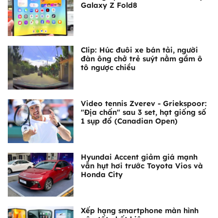
Galaxy Z Fold8
Clip: Húc đuôi xe bán tải, người
đàn ông chở trẻ suýt nằm gầm ô
tô ngược chiều
Video tennis Zverev - Griekspoor:
"Địa chấn" sau 3 set, hạt giống số
1 sụp đổ (Canadian Open)
Hyundai Accent giảm giá mạnh
vẫn hụt hơi trước Toyota Vios và
Honda City
Xếp hạng smartphone màn hình