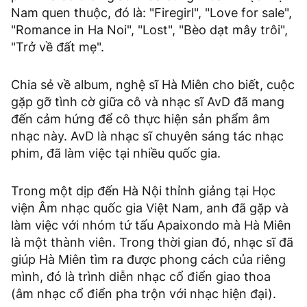
Nam quen thuộc, đó là: "Firegirl", "Love for sale",
"Romance in Ha Noi", "Lost", "Bèo dạt mây trôi",
"Trở về đất mẹ".
Chia sẻ về album, nghệ sĩ Hà Miên cho biết, cuộc
gặp gỡ tình cờ giữa cô và nhạc sĩ AvD đã mang
đến cảm hứng để cô thực hiện sản phẩm âm
nhạc này. AvD là nhạc sĩ chuyên sáng tác nhạc
phim, đã làm việc tại nhiều quốc gia.
Trong một dịp đến Hà Nội thỉnh giảng tại Học
viện Âm nhạc quốc gia Việt Nam, anh đã gặp và
làm việc với nhóm tứ tấu Apaixondo mà Hà Miên
là một thành viên. Trong thời gian đó, nhạc sĩ đã
giúp Hà Miên tìm ra được phong cách của riêng
mình, đó là trình diễn nhạc cổ điển giao thoa
(âm nhạc cổ điển pha trộn với nhạc hiện đại).