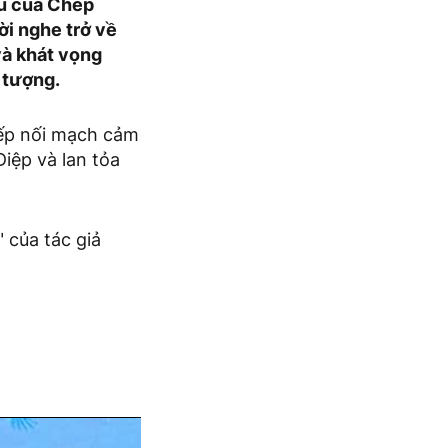
u của Chép
i nghe trở về
và khát vọng
 tượng.
tiếp nối mạch cảm
iệp và lan tỏa
 của tác giả