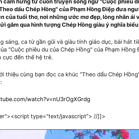
n cảm hứng từ cuốn truyện song ngữ "Cuộc phiêu d
"Theo dấu Chép Hồng" của Phạm Hồng Điệp đưa ngườ
ên của tuổi thơ, nơi những ước mơ đẹp, lòng nhân ái 
ửi gắm qua hình tượng Chép Hồng giàu ý nghĩa biểu
ng sáng, ca từ gần gũi và giàu tính giáo dục, bài hát 
ủa "Cuộc phiêu du của Chép Hồng" của Phạm Hồng Đ
h cực đến thế hệ trẻ.
iới thiệu cùng bạn đọc ca khúc "Theo dấu Chép Hồng"
:
utube.com/watch?v=nU3rOgXGrdg
er"><script type="text/javascript"> //]]>