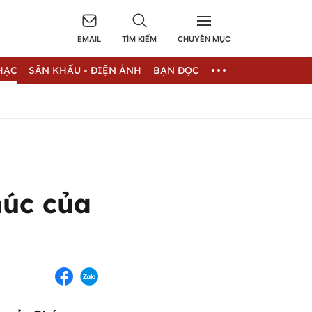
EMAIL
TÌM KIẾM
CHUYÊN MỤC
HẠC
SÂN KHẤU - ĐIỆN ẢNH
BẠN ĐỌC
húc của