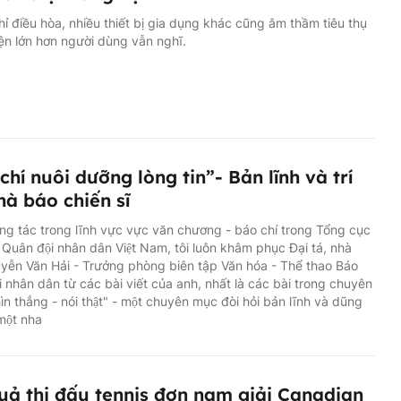
ỉ điều hòa, nhiều thiết bị gia dụng khác cũng âm thầm tiêu thụ
ện lớn hơn người dùng vẫn nghĩ.
chí nuôi dưỡng lòng tin”- Bản lĩnh và trí
hà báo chiến sĩ
ng tác trong lĩnh vực vực văn chương - báo chí trong Tổng cục
ị Quân đội nhân dân Việt Nam, tôi luôn khâm phục Đại tá, nhà
yễn Văn Hải - Trưởng phòng biên tập Văn hóa - Thể thao Báo
 nhân dân từ các bài viết của anh, nhất là các bài trong chuyên
̀n thẳng - nói thật" - một chuyên mục đòi hỏi bản lĩnh và dũng
 một nha
uả thi đấu tennis đơn nam giải Canadian