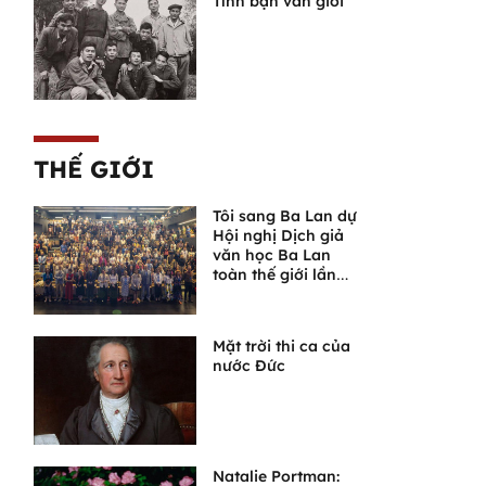
Tình bạn văn giới
THẾ GIỚI
Tôi sang Ba Lan dự
Hội nghị Dịch giả
văn học Ba Lan
toàn thế giới lần
thứ VI
Mặt trời thi ca của
nước Đức
Natalie Portman: