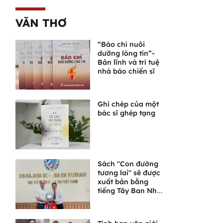
VĂN THƠ
“Báo chí nuôi
dưỡng lòng tin”-
Bản lĩnh và trí tuệ
nhà báo chiến sĩ
Ghi chép của một
bác sĩ ghép tạng
Sách "Con đường
tương lai" sẽ được
xuất bản bằng
tiếng Tây Ban Nha
tại Cuba