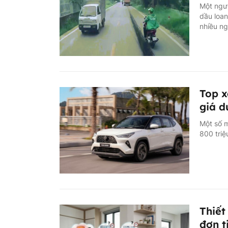
Một ngườ
dầu loan
nhiều ng
Top x
giá d
Một số 
800 triệ
Thiết
đơn t