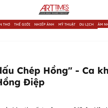
N THƠ
THẾ GIỚI
NHIẾP ẢNH
MỸ THUẬT
DU LỊCH
ÂM N
dấu Chép Hồng" - Ca k
ồng Điệp