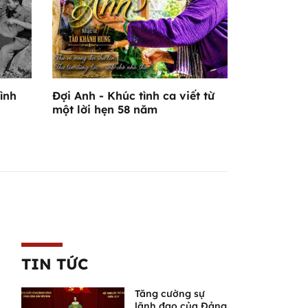
ình
Đợi Anh - Khúc tình ca viết từ
một lời hẹn 58 năm
TIN TỨC
Tăng cường sự
lãnh đạo của Đảng