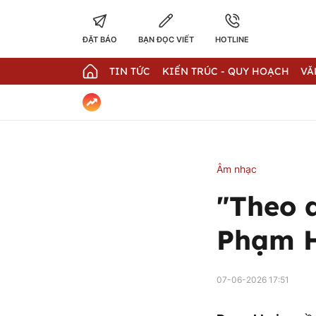
ĐẶT BÁO
BẠN ĐỌC VIẾT
HOTLINE
TIN TỨC
KIẾN TRÚC - QUY HOẠCH
VĂ
Âm nhạc
"Theo 
Phạm H
07-06-2026 17:51