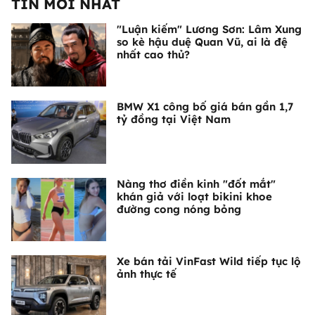
TIN MỚI NHẤT
"Luận kiếm" Lương Sơn: Lâm Xung
so kè hậu duệ Quan Vũ, ai là đệ
nhất cao thủ?
BMW X1 công bố giá bán gần 1,7
tỷ đồng tại Việt Nam
Nàng thơ điền kinh "đốt mắt"
khán giả với loạt bikini khoe
đường cong nóng bỏng
Xe bán tải VinFast Wild tiếp tục lộ
ảnh thực tế