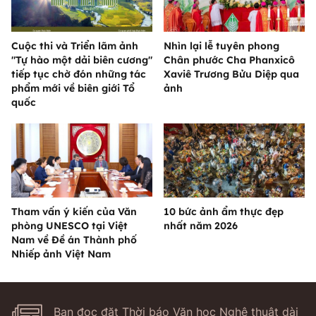
Cuộc thi và Triển lãm ảnh
Nhìn lại lễ tuyên phong
"Tự hào một dải biên cương"
Chân phước Cha Phanxicô
tiếp tục chờ đón những tác
Xaviê Trương Bửu Diệp qua
phẩm mới về biên giới Tổ
ảnh
quốc
Tham vấn ý kiến của Văn
10 bức ảnh ẩm thực đẹp
phòng UNESCO tại Việt
nhất năm 2026
Nam về Đề án Thành phố
Nhiếp ảnh Việt Nam
Bạn đọc đặt Thời báo Văn học Nghệ thuật dài