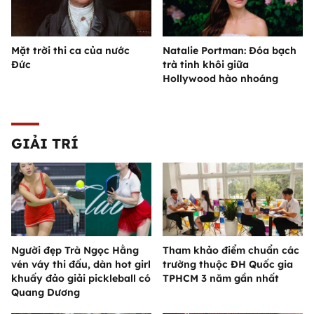
Mặt trời thi ca của nước
Natalie Portman: Đóa bạch
Đức
trà tinh khôi giữa
Hollywood hào nhoáng
GIẢI TRÍ
Người đẹp Trà Ngọc Hằng
Tham khảo điểm chuẩn các
vén váy thi đấu, dàn hot girl
trường thuộc ĐH Quốc gia
khuấy đảo giải pickleball có
TPHCM 3 năm gần nhất
Quang Dương