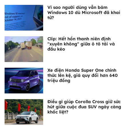
Vì sao người dùng vẫn bám
Windows 10 dù Microsoft đã khai
tử?
Clip: Hết hồn thanh niên định
"xuyên không" giữa ô tô tải và
đầu kéo
Xe điện Honda Super One chính
thức lên kệ, giá quy đổi hơn 640
triệu đồng
Điều gì giúp Corolla Cross giữ sức
hút giữa cuộc đua SUV ngày càng
khốc liệt?