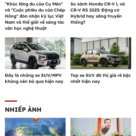
"Khúc lãng du của Cụ Mén"
So sánh Honda CR-V L và
và "Cuộc phiêu du của Chép
CR-V RS 2025: Động cơ
Hồng" đón nhận kỷ lục Việt
Hybrid hay xăng truyền
Nam và thế giới về sáng tác
thống?
văn học nghệ thuật
Đây là những xe SUV/MPV
Top xe SUV đô thị giá rẻ bậc
không nên bỏ qua hiện nay
nhất hiện nay
NHIẾP ẢNH