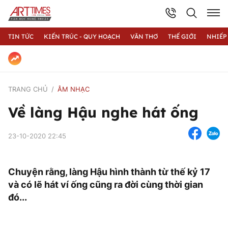
TIN TỨC
KIẾN TRÚC - QUY HOẠCH
VĂN THƠ
THẾ GIỚI
NHIẾP
TRANG CHỦ
ÂM NHẠC
Về làng Hậu nghe hát ống
23-10-2020 22:45
Chuyện rằng, làng Hậu hình thành từ thế kỷ 17
và có lẽ hát ví ống cũng ra đời cùng thời gian
đó...