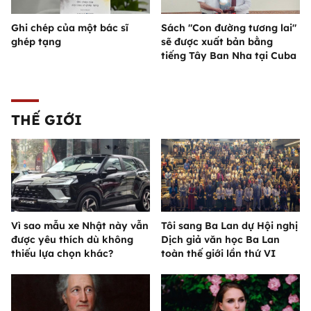
Ghi chép của một bác sĩ
Sách "Con đường tương lai"
ghép tạng
sẽ được xuất bản bằng
tiếng Tây Ban Nha tại Cuba
THẾ GIỚI
Vì sao mẫu xe Nhật này vẫn
Tôi sang Ba Lan dự Hội nghị
được yêu thích dù không
Dịch giả văn học Ba Lan
thiếu lựa chọn khác?
toàn thế giới lần thứ VI