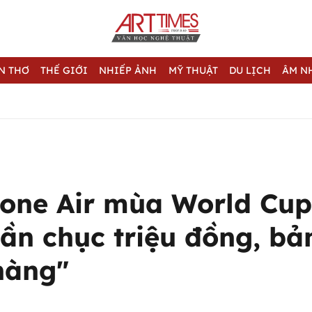
N THƠ
THẾ GIỚI
NHIẾP ẢNH
MỸ THUẬT
DU LỊCH
ÂM N
hone Air mùa World Cup
ần chục triệu đồng, bả
hàng"