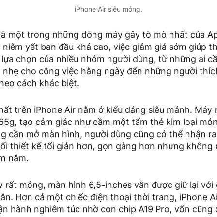
iPhone Air siêu mỏng.
 là một trong những dòng máy gây tò mò nhất của App
niêm yết ban đầu khá cao, việc giảm giá sớm giúp th
 lựa chọn của nhiều nhóm người dùng, từ những ai c
nhẹ cho công việc hằng ngày đến những người thích
heo cách khác biệt.
hất trên iPhone Air nằm ở kiểu dáng siêu mảnh. Má
165g, tạo cảm giác như cầm một tấm thẻ kim loại m
g cần mở màn hình, người dùng cũng có thể nhận ra 
lối thiết kế tối giản hơn, gọn gàng hơn nhưng không
ầm nắm.
rất mỏng, màn hình 6,5-inches vẫn được giữ lại với 
tắn. Hơn cả một chiếc điện thoại thời trang, iPhone Ai
ận hành nghiêm túc nhờ con chip A19 Pro, vốn cũng x