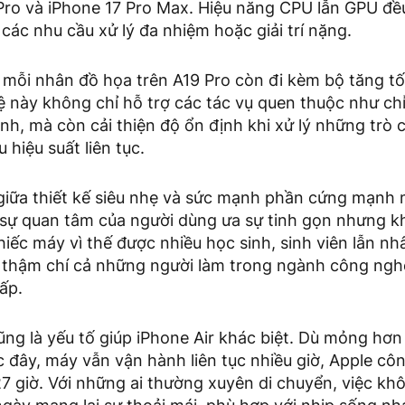
Pro và iPhone 17 Pro Max. Hiệu năng CPU lẫn GPU đ
 các nhu cầu xử lý đa nhiệm hoặc giải trí nặng.
 mỗi nhân đồ họa trên A19 Pro còn đi kèm bộ tăng t
 này không chỉ hỗ trợ các tác vụ quen thuộc như ch
nh, mà còn cải thiện độ ổn định khi xử lý những trò 
u hiệu suất liên tục.
giữa thiết kế siêu nhẹ và sức mạnh phần cứng mạnh m
 sự quan tâm của người dùng ưa sự tinh gọn nhưng
iếc máy vì thế được nhiều học sinh, sinh viên lẫn nh
 thậm chí cả những người làm trong ngành công ngh
cấp.
ũng là yếu tố giúp iPhone Air khác biệt. Dù mỏng hơ
 đây, máy vẫn vận hành liên tục nhiều giờ, Apple cô
7 giờ. Với những ai thường xuyên di chuyển, việc kh