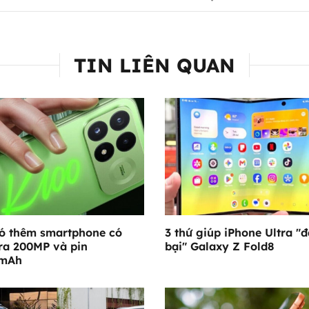
TIN LIÊN QUAN
ó thêm smartphone có
3 thứ giúp iPhone Ultra "
a 200MP và pin
bại" Galaxy Z Fold8
0mAh