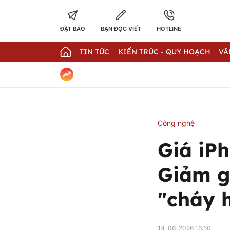
ĐẶT BÁO
BẠN ĐỌC VIẾT
HOTLINE
TIN TỨC
KIẾN TRÚC - QUY HOẠCH
VĂ
Công nghệ
Giá iP
Giảm g
"cháy 
14-06-2026 16:50