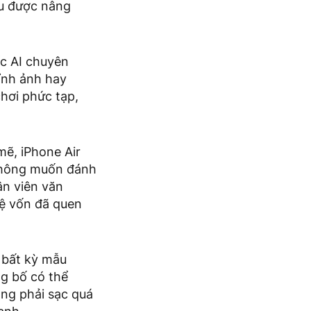
ều được nâng
ốc AI chuyên
ỉnh ảnh hay
chơi phức tạp,
ẽ, iPhone Air
 không muốn đánh
ân viên văn
ệ vốn đã quen
n bất kỳ mẫu
ng bố có thể
ông phải sạc quá