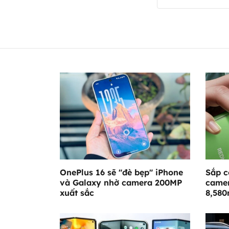
OnePlus 16 sẽ "đè bẹp" iPhone
Sắp c
và Galaxy nhờ camera 200MP
camer
xuất sắc
8,58