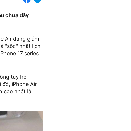
sau chưa đầy
ne Air đang giảm
á "sốc" nhất lịch
iPhone 17 series
đồng tùy hệ
i đó, iPhone Air
n cao nhất là