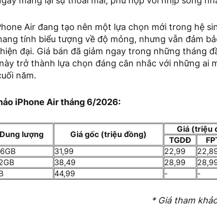
ngày mang lại sự thoải mái, phù hợp với nhịp sống nh
Phone Air đang tạo nên một lựa chọn mới trong hệ sin
ang tính biểu tượng về độ mỏng, nhưng vẫn đảm b
 hiện đại. Giá bán đã giảm ngay trong những tháng 
này trở thành lựa chọn đáng cân nhắc với những ai
cuối năm.
hảo iPhone Air tháng 6/2026:
Giá (triệu
Dung lượng
Giá gốc (triệu đồng)
TGDĐ
FP
56GB
31,99
22,99
22,8
2GB
38,49
28,99
28,9
B
44,99
-
-
* Giá tham khảo