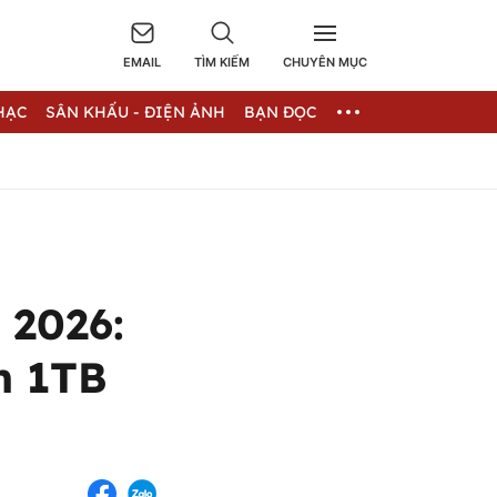
EMAIL
TÌM KIẾM
CHUYÊN MỤC
HẠC
SÂN KHẤU - ĐIỆN ẢNH
BẠN ĐỌC
 2026:
n 1TB