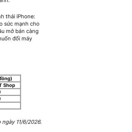
anh.
h thái iPhone:
ảo sức mạnh cho
đầu mở bán càng
 muốn đổi máy
 đồng)
T Shop
9
9
 ngày 11/6/2026.