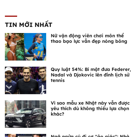
TIN MỚI NHẤT
Nữ vận động viên chơi môn thể
thao bạo lực vẫn đẹp nóng bỏng
Quy luật 54%: Bí mật đưa Federer,
Nadal và Djokovic lên đỉnh lịch sử
tennis
Vì sao mẫu xe Nhật này vẫn được
yêu thích dù không thiếu lựa chọn
khác?
Ngã ngửa cú đi cơ "ảo giác": Nhà