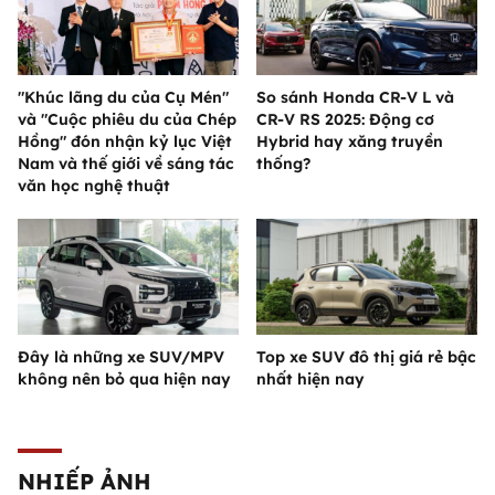
"Khúc lãng du của Cụ Mén"
So sánh Honda CR-V L và
và "Cuộc phiêu du của Chép
CR-V RS 2025: Động cơ
Hồng" đón nhận kỷ lục Việt
Hybrid hay xăng truyền
Nam và thế giới về sáng tác
thống?
văn học nghệ thuật
Đây là những xe SUV/MPV
Top xe SUV đô thị giá rẻ bậc
không nên bỏ qua hiện nay
nhất hiện nay
NHIẾP ẢNH