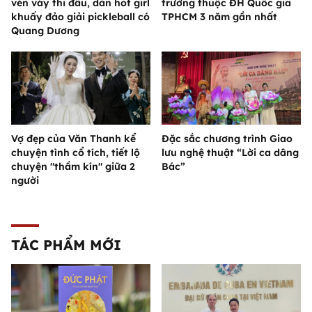
vén váy thi đấu, dàn hot girl
trường thuộc ĐH Quốc gia
khuấy đảo giải pickleball có
TPHCM 3 năm gần nhất
Quang Dương
Vợ đẹp của Văn Thanh kể
Đặc sắc chương trình Giao
chuyện tình cổ tích, tiết lộ
lưu nghệ thuật “Lời ca dâng
chuyện "thầm kín" giữa 2
Bác”
người
TÁC PHẨM MỚI