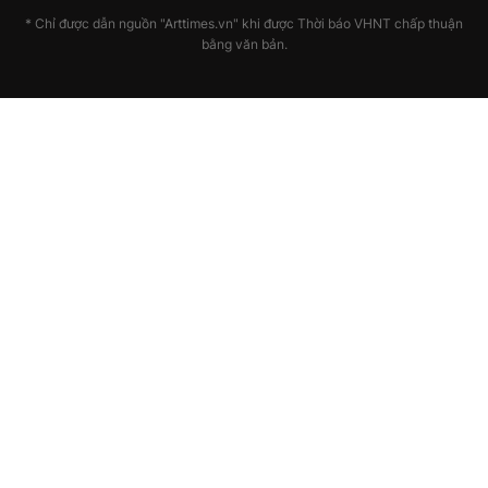
* Chỉ được dẫn nguồn "Arttimes.vn" khi được Thời báo VHNT chấp thuận
bằng văn bản.