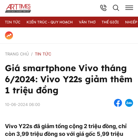
TIN TỨC
KIẾN TRÚC - QUY HOẠCH
VĂN THƠ
THẾ GIỚI
NHIẾP
TRANG CHỦ
TIN TỨC
Giá smartphone Vivo tháng
6/2024: Vivo Y22s giảm thêm
1 triệu đồng
10-06-2024 06:00
Vivo Y22s đã giảm tổng cộng 2 triệu đồng, chỉ
còn 3,99 triệu đồng so với giá gốc 5,99 triệu