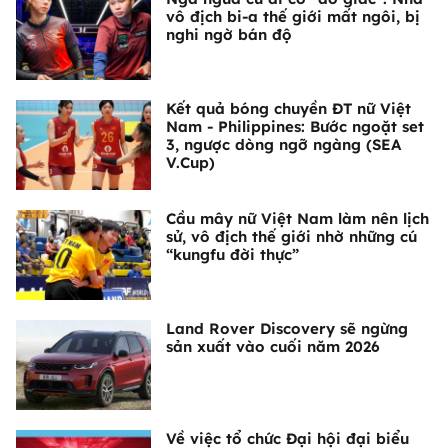
vô địch bi-a thế giới mất ngôi, bị
nghi ngờ bán độ
Kết quả bóng chuyền ĐT nữ Việt
Nam - Philippines: Bước ngoặt set
3, ngược dòng ngỡ ngàng (SEA
V.Cup)
Cầu mây nữ Việt Nam làm nên lịch
sử, vô địch thế giới nhờ những cú
“kungfu đời thực”
Land Rover Discovery sẽ ngừng
sản xuất vào cuối năm 2026
Về việc tổ chức Đại hội đại biểu