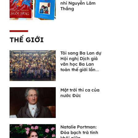
nhi Nguyễn Lãm
Thắng
THẾ GIỚI
Tôi sang Ba Lan dự
Hội nghị Dịch giả
văn học Ba Lan
toàn thế giới lần
thứ VI
Mặt trời thi ca của
nước Đức
Natalie Portman:
Đóa bạch trà tinh