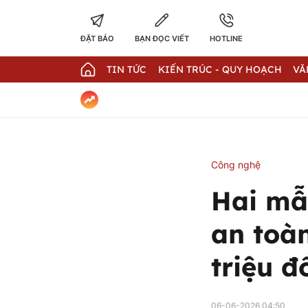
ĐẶT BÁO
BẠN ĐỌC VIẾT
HOTLINE
TIN TỨC
KIẾN TRÚC - QUY HOẠCH
VĂ
Công nghệ
Hai mẫ
an toà
triệu đ
06-06-2026 04:50