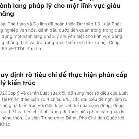
ành lang pháp lý cho một lĩnh vực giàu
 năng
óa, Thể thao và Du lịch đã hoàn thiện Dự thảo 1.0 Luật Phát
ng nghiệp văn hóa, đánh dấu bước tiến quan trọng trong quá
y dựng một hành lang pháp lý chuyên biệt cho lĩnh vực đang
g khẳng định vai trò trong phát triển kinh tế - xã hội, Cổng
n Bộ VHTTDL đưa tin.
uy định rõ tiêu chí để thực hiện phân cấp
lý kiến trúc
26Góp ý về dự án Luật sửa đổi, bổ sung một số điều của Luật
c tại Phiên thảo luận Tổ 4 chiều 6/8, các đại biểu đề nghị làm rõ
 hệ giữa kiến trúc với điều kiện sinh kế của cộng đồng; đồng
n cụ thể hóa tiêu chí định lượng để thực hiện phân cấp quản lý
c nông thôn. Ủy viên Trung ương Đảng, Phó Chủ tịch Quốc hội
 Khắc