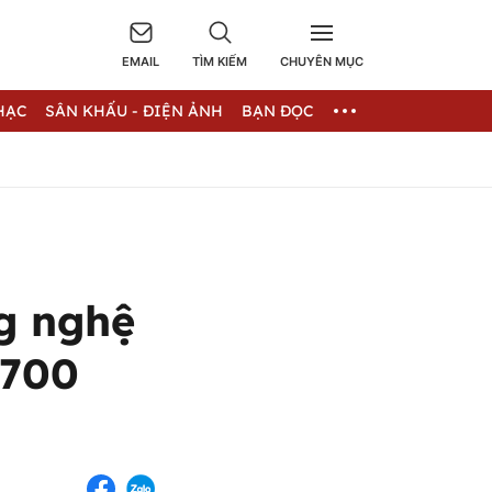
EMAIL
TÌM KIẾM
CHUYÊN MỤC
HẠC
SÂN KHẤU - ĐIỆN ẢNH
BẠN ĐỌC
g nghệ
 700