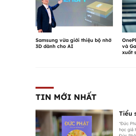
Samsung vừa giới thiệu bộ nhớ
OnePl
3D dành cho AI
và Ga
xuất 
TIN MỚI NHẤT
Tiểu 
“Đức Phậ
học giả 
Đức Phật