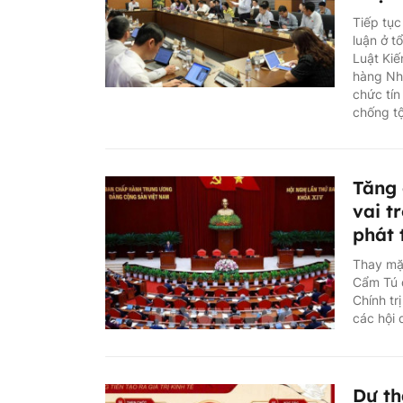
Tiếp tục
luận ở t
Luật Kiế
hàng Nhà
chức tín
chống t
Tăng 
vai t
phát 
Thay mặt
Cẩm Tú 
Chính tr
các hội 
Dự th