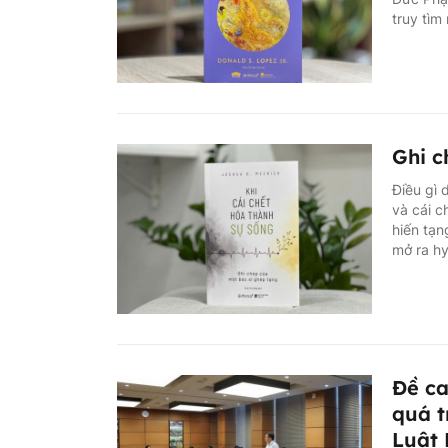
truy tìm
Ghi c
Điều gì 
và cái c
hiến tạn
mở ra hy
Đề ca
quá t
Luật 