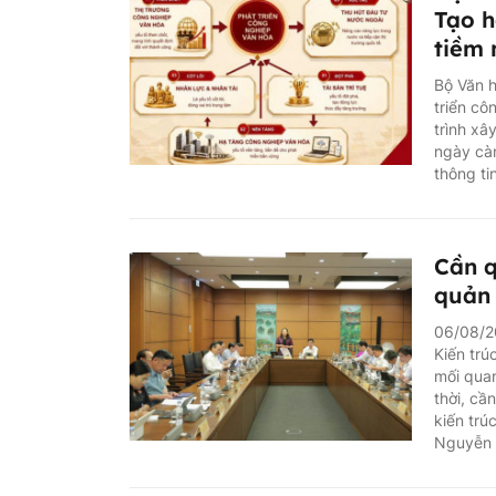
Tạo h
tiềm
Bộ Văn h
triển cô
trình xâ
ngày càn
thông ti
Cần q
quản 
06/08/20
Kiến trú
mối quan
thời, cầ
kiến trú
Nguyễn