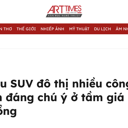
N THƠ
THẾ GIỚI
NHIẾP ẢNH
MỸ THUẬT
DU LỊCH
ÂM N
u SUV đô thị nhiều côn
n đáng chú ý ở tầm giá
ồng