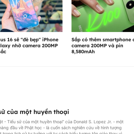
us 16 sẽ "đè bẹp" iPhone
Sắp có thêm smartphone 
laxy nhờ camera 200MP
camera 200MP và pin
sắc
8,580mAh
sử của một huyền thoại
t - Tiểu sử của một huyền thoại” của Donald S. Lopez Jr. - một
hàng đầu về Phật học - là cuốn sách nghiên cứu về hình tượng
 trong lịch sử tư tưởng với tư cách biểu tượng tôn giáo thay vì