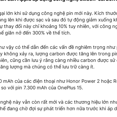
ại lớn khi sử dụng công nghệ pin mới này. Kích thước
ng lên khi được sạc và sau đó tự động giảm xuống kh
 sự thay đổi này chỉ khoảng 10% tuy nhiên, với công ng
hể giãn nở đến 300% về thể tích.
như vậy có thể dẫn đến các vấn đề nghiêm trọng như 
 không xảy ra, lượng carbon được tăng lên trong pin
iên, cũng cần lưu ý rằng càng nhiều carbon được sử
năng lượng mà chúng có thể lưu trữ càng ít.
000 mAh của các điện thoại như Honor Power 2 hoặc 
 so với pin 7.300 mAh của OnePlus 15.
 nghệ này vẫn còn rất mới và các thương hiệu lớn nh
hể đang chờ đợi sự phát triển hơn nữa trước khi áp 