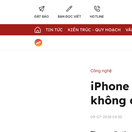
ĐẶT BÁO
BẠN ĐỌC VIẾT
HOTLINE
TIN TỨC
KIẾN TRÚC - QUY HOẠCH
VĂ
Công nghệ
iPhone 
không c
09-07-2026 04:50