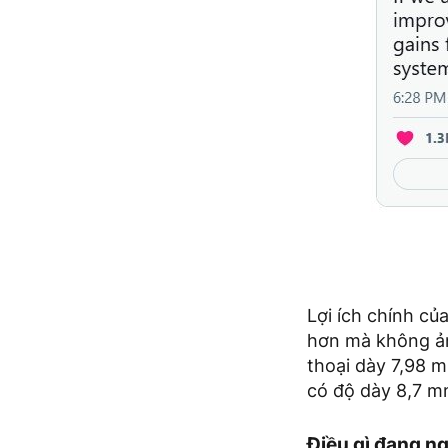
Lợi ích chính củ
hơn mà không ản
thoại dày 7,98 m
có độ dày 8,7 m
Điều gì đang n