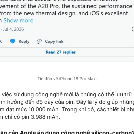
Tin đồn về iPhone 18 Pro Max.
a việc sử dụng công nghệ mới là chúng có thể lưu trữ
h hưởng đến độ dày của pin. Đây là lý do giúp những
m đạt mức 10.000 mAh. Trong khi đó, các thiết bị nh
m chỉ có pin 3.988 mAh.
găn cản Apple áp dụng công nghệ silicon-carbon