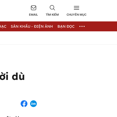
EMAIL
TÌM KIẾM
CHUYÊN MỤC
HẠC
SÂN KHẤU - ĐIỆN ẢNH
BẠN ĐỌC
ời dù