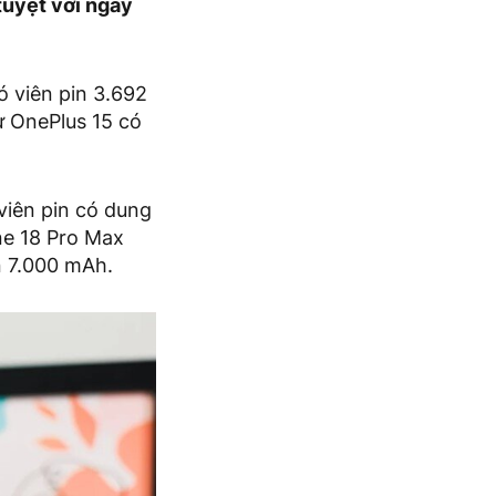
tuyệt vời ngay
có viên pin 3.692
ư OnePlus 15 có
viên pin có dung
ne 18 Pro Max
n 7.000 mAh.