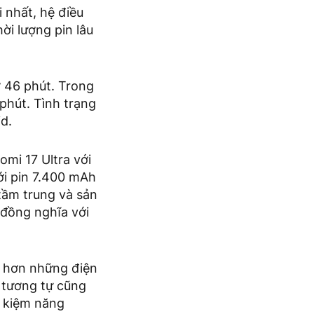
 nhất, hệ điều
hời lượng pin lâu
ờ 46 phút. Trong
phút. Tình trạng
id.
omi 17 Ultra với
ới pin 7.400 mAh
 tầm trung và sản
 đồng nghĩa với
t hơn những điện
u tương tự cũng
t kiệm năng