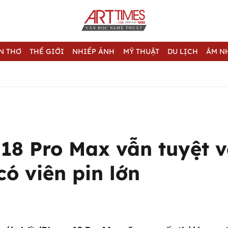
N THƠ
THẾ GIỚI
NHIẾP ẢNH
MỸ THUẬT
DU LỊCH
ÂM N
18 Pro Max vẫn tuyệt v
ó viên pin lớn