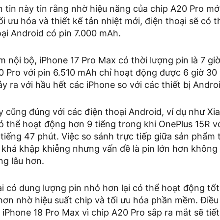
 tin này tin rằng nhờ hiệu năng của chip A20 Pro mới
i ưu hóa và thiết kế tản nhiệt mới, điện thoại sẽ có t
ại Android có pin 7.000 mAh.
 nội bộ, iPhone 17 Pro Max có thời lượng pin là 7 gi
0 Pro với pin 6.510 mAh chỉ hoạt động được 6 giờ 30 
y ra với hầu hết các iPhone so với các thiết bị Andro
y cũng đúng với các điện thoại Android, ví dụ như Xia
ó thể hoạt động hơn 9 tiếng trong khi OnePlus 15R v
tiếng 47 phút. Việc so sánh trực tiếp giữa sản phẩm
 khá khập khiễng nhưng vấn đề là pin lớn hơn không
ng lâu hơn.
i có dung lượng pin nhỏ hơn lại có thể hoạt động tố
 hơn nhờ hiệu suất chip và tối ưu hóa phần mềm. Điề
i iPhone 18 Pro Max vì chip A20 Pro sắp ra mắt sẽ tiế