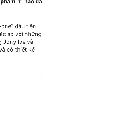
 phẩm “i” nào đã
-one” đầu tiên
hác so với những
g Jony Ive và
và có thiết kế