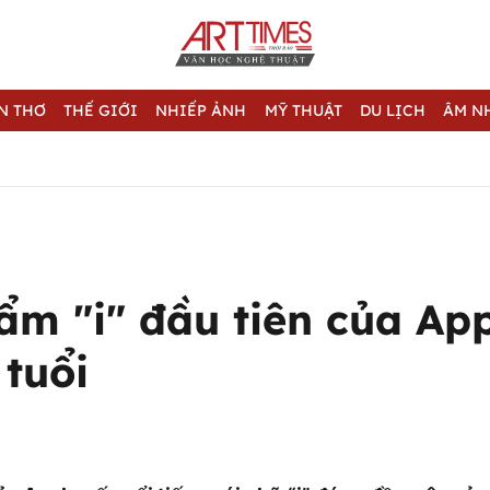
N THƠ
THẾ GIỚI
NHIẾP ẢNH
MỸ THUẬT
DU LỊCH
ÂM N
ẩm "i" đầu tiên của Ap
 tuổi