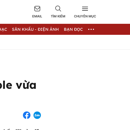
EMAIL
TÌM KIẾM
CHUYÊN MỤC
HẠC
SÂN KHẤU - ĐIỆN ẢNH
BẠN ĐỌC
ple vừa