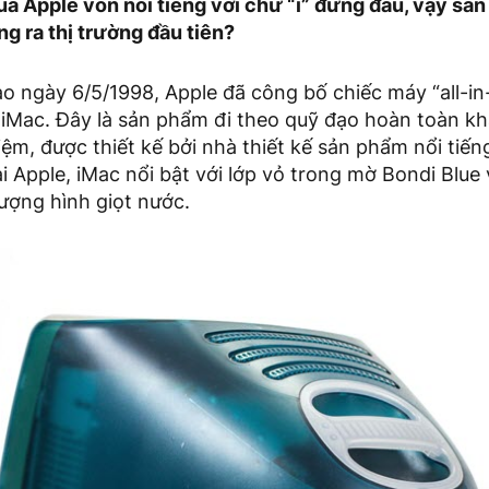
a Apple vốn nổi tiếng với chữ “i” đứng đầu, vậy sản
g ra thị trường đầu tiên?
ào ngày 6/5/1998, Apple đã công bố chiếc máy “all-in
 iMac. Đây là sản phẩm đi theo quỹ đạo hoàn toàn k
iệm, được thiết kế bởi nhà thiết kế sản phẩm nổi tiến
 Apple, iMac nổi bật với lớp vỏ trong mờ Bondi Blue 
ượng hình giọt nước.