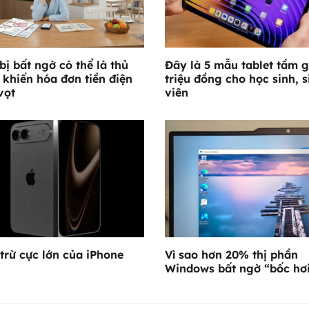
 bị bất ngờ có thể là thủ
Đây là 5 mẫu tablet tầm g
khiến hóa đơn tiền điện
triệu đồng cho học sinh, s
vọt
viên
trừ cực lớn của iPhone
Vì sao hơn 20% thị phần
Windows bất ngờ “bốc hơ