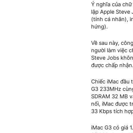
Ý nghĩa của chữ 
lập Apple Steve 
(tính cá nhân), 
hứng).
Về sau này, công
người làm việc c
Steve Jobs khôn
được chấp nhận
Chiếc iMac đầu t
G3 233MHz cùng 
SDRAM 32 MB và 
nối, iMac được 
33 Kbps tích hợ
iMac G3 có giá 