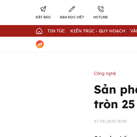
ĐẶT BÁO
BẠN ĐỌC VIẾT
HOTLINE
TIN TỨC
KIẾN TRÚC - QUY HOẠCH
VĂ
Công nghệ
Sản ph
tròn 25
07-05-2023 16:30