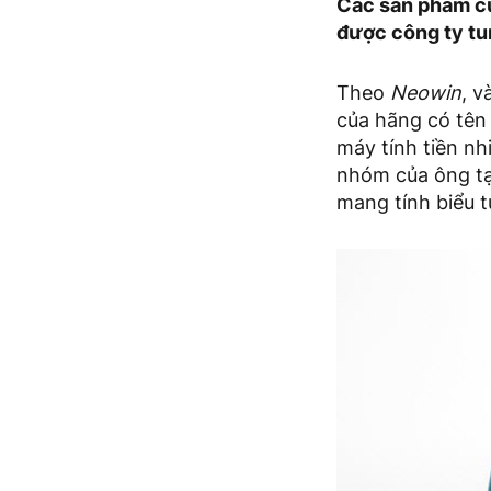
Các sản phẩm củ
được công ty tun
Theo
Neowin
, v
của hãng có tên
máy tính tiền nh
nhóm của ông tại
mang tính biểu t