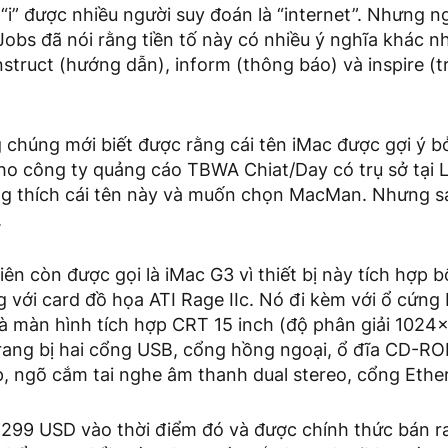
“i” được nhiều người suy đoán là “internet”. Nhưng 
Jobs đã nói rằng tiền tố này có nhiều ý nghĩa khác nh
instruct (hướng dẫn), inform (thông báo) và inspire (
 chúng mới biết được rằng cái tên iMac được gợi ý bở
ho công ty quảng cáo TBWA Chiat/Day có trụ sở tại 
g thích cái tên này và muốn chọn MacMan. Nhưng sa
.
iên còn được gọi là iMac G3 vì thiết bị này tích hợp 
với card đồ họa ATI Rage IIc. Nó đi kèm với ổ cứng
màn hình tích hợp CRT 15 inch (độ phân giải 1024x
trang bị hai cổng USB, cổng hồng ngoại, ổ đĩa CD-
p, ngõ cắm tai nghe âm thanh dual stereo, cổng Eth
1.299 USD vào thời điểm đó và được chính thức bán r