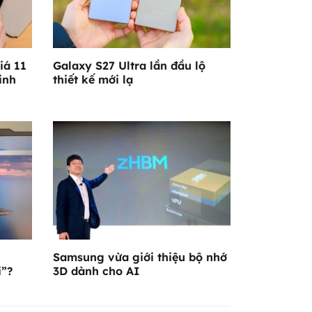
iá 11
Galaxy S27 Ultra lần đầu lộ
inh
thiết kế mới lạ
Samsung vừa giới thiệu bộ nhớ
i”?
3D dành cho AI