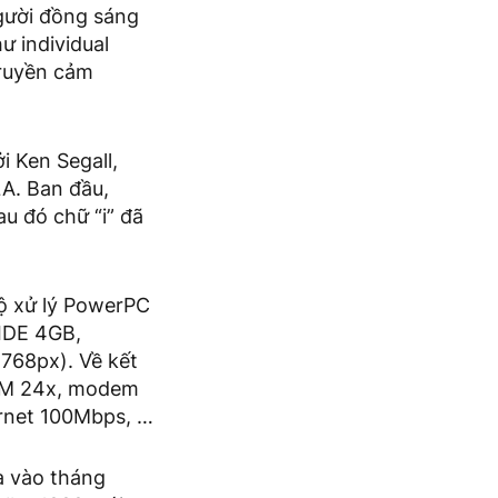
người đồng sáng
ư individual
truyền cảm
i Ken Segall,
LA. Ban đầu,
u đó chữ “i” đã
bộ xử lý PowerPC
 IDE 4GB,
768px). Về kết
ROM 24x, modem
ernet 100Mbps, …
a vào tháng