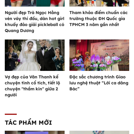
Người đẹp Trà Ngọc Hằng
Tham khảo điểm chuẩn các
vén váy thi đấu, dàn hot girl
trường thuộc ĐH Quốc gia
khuấy đảo giải pickleball có
TPHCM 3 năm gần nhất
Quang Dương
Vợ đẹp của Văn Thanh kể
Đặc sắc chương trình Giao
chuyện tình cổ tích, tiết lộ
lưu nghệ thuật “Lời ca dâng
chuyện "thầm kín" giữa 2
Bác”
người
TÁC PHẨM MỚI