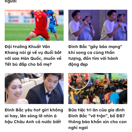
người
Đội trưởng Khuất Văn
Đình Bắc "gây bão mạng"
Khang nói gì về vụ đuổi bắt
khi song ca cùng thần
với sao Hàn Quốc, muốn về
tượng, đốn tim với hành
Tết bù đắp cho bố mẹ?
động đẹp
Đình Bắc yêu hot girl không
Bữa tiệc tri ân của gia đình
ai hay, lên sóng lỡ nhìn á
Đình Bắc “vỡ trận”, bố ĐB7
hậu Châu Anh cả nước biết
thông báo khẩn xin cho con
nghỉ ngơi