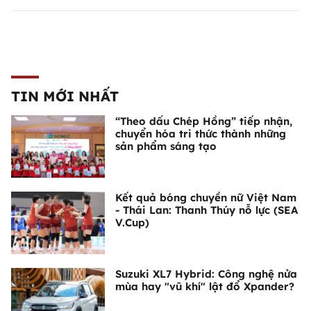
TIN MỚI NHẤT
“Theo dấu Chép Hồng” tiếp nhận,
chuyển hóa tri thức thành những
sản phẩm sáng tạo
Kết quả bóng chuyền nữ Việt Nam
- Thái Lan: Thanh Thúy nỗ lực (SEA
V.Cup)
Suzuki XL7 Hybrid: Công nghệ nửa
mùa hay "vũ khí" lật đổ Xpander?