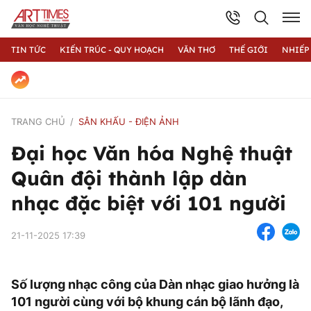
TIN TỨC
KIẾN TRÚC - QUY HOẠCH
VĂN THƠ
THẾ GIỚI
NHIẾP
TRANG CHỦ
SÂN KHẤU - ĐIỆN ẢNH
Đại học Văn hóa Nghệ thuật
Quân đội thành lập dàn
nhạc đặc biệt với 101 người
21-11-2025 17:39
Số lượng nhạc công của Dàn nhạc giao hưởng là
101 người cùng với bộ khung cán bộ lãnh đạo,