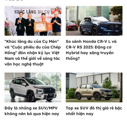
"Khúc lãng du của Cụ Mén"
So sánh Honda CR-V L và
và "Cuộc phiêu du của Chép
CR-V RS 2025: Động cơ
Hồng" đón nhận kỷ lục Việt
Hybrid hay xăng truyền
Nam và thế giới về sáng tác
thống?
văn học nghệ thuật
Đây là những xe SUV/MPV
Top xe SUV đô thị giá rẻ bậc
không nên bỏ qua hiện nay
nhất hiện nay