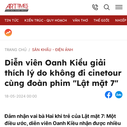
TIN TỨC
KIẾN TRÚC - QUY HOẠCH
VĂN THƠ
THẾ GIỚI
NHIẾP
TRANG CHỦ
SÂN KHẤU - ĐIỆN ẢNH
Diễn viên Oanh Kiều giải
thích lý do không đi cinetour
cùng đoàn phim "Lật mặt 7"
18-05-2024 00:00
Đảm nhận vai bà Hai khi trẻ của Lật mặt 7: Một
điều ước, diễn viên Oanh Kiều nhận được nhiều