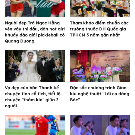
Người đẹp Trà Ngọc Hằng
Tham khảo điểm chuẩn các
vén váy thi đấu, dàn hot girl
trường thuộc ĐH Quốc gia
khuấy đảo giải pickleball có
TPHCM 3 năm gần nhất
Quang Dương
Vợ đẹp của Văn Thanh kể
Đặc sắc chương trình Giao
chuyện tình cổ tích, tiết lộ
lưu nghệ thuật “Lời ca dâng
chuyện "thầm kín" giữa 2
Bác”
người