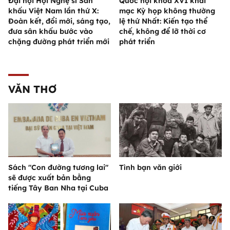
Đại hội Hội Nghệ sĩ Sân
Quốc hội khóa XVI khai
khấu Việt Nam lần thứ X:
mạc Kỳ họp không thường
Đoàn kết, đổi mới, sáng tạo,
lệ thứ Nhất: Kiến tạo thể
đưa sân khấu bước vào
chế, không để lỡ thời cơ
chặng đường phát triển mới
phát triển
VĂN THƠ
Sách "Con đường tương lai"
Tình bạn văn giới
sẽ được xuất bản bằng
tiếng Tây Ban Nha tại Cuba