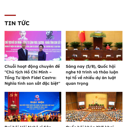
TIN TỨC
Chuỗi hoạt động chuyên đề
Sáng nay (5/8), Quốc hội
"Chủ tịch Hồ Chí Minh –
nghe tờ trình và thảo luận
Tổng Tư lệnh Fidel Castro:
tại tổ về nhiều dự án luật
Nghĩa tình son sắt đặc biệt"
quan trọng