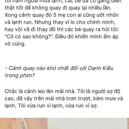
tôi nằm ngoài mưa lạnh, các bé đã cố gắng diễn
thật tốt để không quay đi quay lại nhiều lần.
Xong cảnh quay đó 5 mẹ con ai cũng ướt nhũn
và lạnh run. Nhưng thay vì lo cho chính mình,
hay vội vã đi thay đồ thì các bé quay ra hỏi tôi:
"Cô có sao không?". Điều đó khiến mình ấm áp
vô cùng.
- Cảnh quay nào khó nhất đối với Oanh Kiều
trong phim?
Chắc là cảnh leo lên mái nhà. Tôi là người sợ độ
cao, đã vậy trên mái nhà trơn trượt, kèm mưa và
lạnh. Tôi vừa run vì lạnh, vừa run vì sợ.