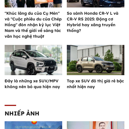
"Khúc lãng du của Cụ Mén"
So sánh Honda CR-V L và
và "Cuộc phiêu du của Chép
CR-V RS 2025: Động cơ
Hồng" đón nhận kỷ lục Việt
Hybrid hay xăng truyền
Nam và thế giới về sáng tác
thống?
văn học nghệ thuật
Đây là những xe SUV/MPV
Top xe SUV đô thị giá rẻ bậc
không nên bỏ qua hiện nay
nhất hiện nay
NHIẾP ẢNH