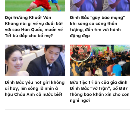
Đội trưởng Khuất Văn
Đình Bắc "gây bão mạng"
Khang nói gì về vụ đuổi bắt
khi song ca cùng thần
với sao Hàn Quốc, muốn về
tượng, đốn tim với hành
Tết bù đắp cho bố mẹ?
động đẹp
Đình Bắc yêu hot girl không
Bữa tiệc tri ân của gia đình
ai hay, lên sóng lỡ nhìn á
Đình Bắc “vỡ trận”, bố ĐB7
hậu Châu Anh cả nước biết
thông báo khẩn xin cho con
nghỉ ngơi