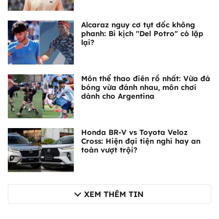
Alcaraz nguy cơ tụt dốc không
phanh: Bi kịch "Del Potro" có lặp
lại?
Môn thể thao điên rồ nhất: Vừa đá
bóng vừa đánh nhau, môn chơi
dành cho Argentina
Honda BR-V vs Toyota Veloz
Cross: Hiện đại tiện nghi hay an
toàn vượt trội?
XEM THÊM TIN