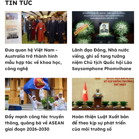
TIN TỨC
Đưa quan hệ Việt Nam -
Lãnh đạo Đảng, Nhà nước
Australia trở thành hình
viếng, ghi sổ tang tưởng
mẫu hợp tác về khoa học,
niệm Chủ tịch Quốc hội Lào
công nghệ
Saysomphone Phomvihane
Đẩy mạnh công tác truyền
Hoàn thiện Luật Xuất bản
thông, quảng bá về ASEAN
để theo kịp sự phát triển
giai đoạn 2026-2030
của môi trường số