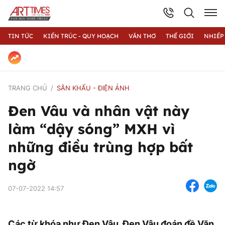
TIN TỨC
KIẾN TRÚC - QUY HOẠCH
VĂN THƠ
THẾ GIỚI
NHIẾP
TRANG CHỦ
SÂN KHẤU - ĐIỆN ẢNH
Đen Vâu và nhân vật này
làm “dậy sóng” MXH vì
những điều trùng hợp bất
ngờ
07-07-2022 14:57
Các từ khóa như Đen Vâu, Đen Vâu đoán đề Văn,