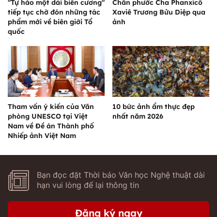
"Tự hào một dải biên cương"
Chân phước Cha Phanxicô
tiếp tục chờ đón những tác
Xaviê Trương Bửu Diệp qua
phẩm mới về biên giới Tổ
ảnh
quốc
Tham vấn ý kiến của Văn
10 bức ảnh ẩm thực đẹp
phòng UNESCO tại Việt
nhất năm 2026
Nam về Đề án Thành phố
Nhiếp ảnh Việt Nam
Bạn đọc đặt Thời báo Văn học Nghệ thuật dài
hạn vui lòng để lại thông tin
Đăng ký ngay