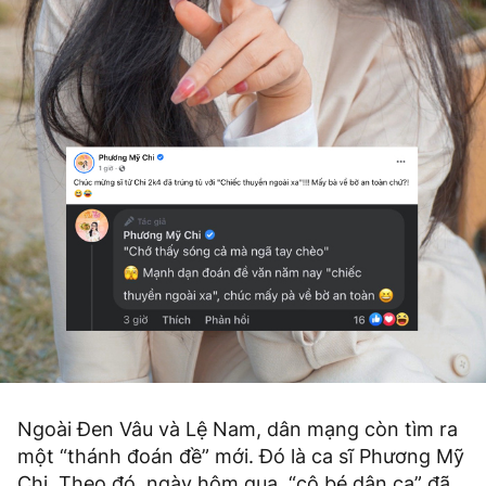
Ngoài Đen Vâu và Lệ Nam, dân mạng còn tìm ra
một “thánh đoán đề” mới. Đó là ca sĩ Phương Mỹ
Chi. Theo đó, ngày hôm qua, “cô bé dân ca” đã