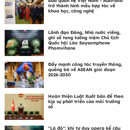
Đưa quan hệ Việt Nam - Australia
trở thành hình mẫu hợp tác về
khoa học, công nghệ
Lãnh đạo Đảng, Nhà nước viếng,
ghi sổ tang tưởng niệm Chủ tịch
Quốc hội Lào Saysomphone
Phomvihane
Đẩy mạnh công tác truyền thông,
quảng bá về ASEAN giai đoạn
2026-2030
Hoàn thiện Luật Xuất bản để theo
kịp sự phát triển của môi trường
số
"Lá đỏ": khi tư duy opera kể câu