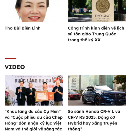
Thơ Bùi Biên Linh
Công trình kinh điển về lịch
sử tôn giáo Trung Quốc
trong thế kỷ XX
VIDEO
"Khúc lãng du của Cụ Mén"
So sánh Honda CR-V L và
và "Cuộc phiêu du của Chép
CR-V RS 2025: Động cơ
Hồng" đón nhận kỷ lục Việt
Hybrid hay xăng truyền
Nam và thế giới về sáng tác
thống?