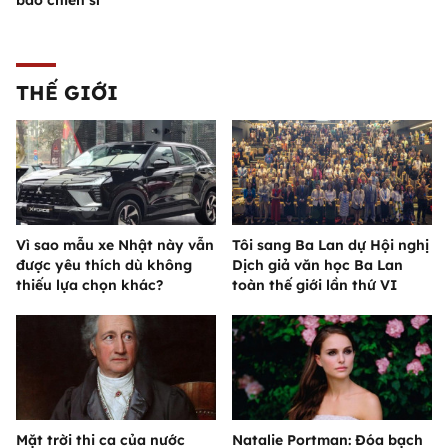
THẾ GIỚI
Vì sao mẫu xe Nhật này vẫn
Tôi sang Ba Lan dự Hội nghị
được yêu thích dù không
Dịch giả văn học Ba Lan
thiếu lựa chọn khác?
toàn thế giới lần thứ VI
Mặt trời thi ca của nước
Natalie Portman: Đóa bạch