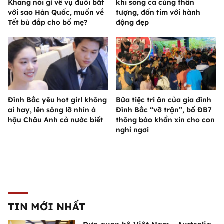
Khang nói gì về vụ đuổi bắt
khi song ca cùng thần
với sao Hàn Quốc, muốn về
tượng, đốn tim với hành
Tết bù đắp cho bố mẹ?
động đẹp
Đình Bắc yêu hot girl không
Bữa tiệc tri ân của gia đình
ai hay, lên sóng lỡ nhìn á
Đình Bắc “vỡ trận”, bố ĐB7
hậu Châu Anh cả nước biết
thông báo khẩn xin cho con
nghỉ ngơi
TIN MỚI NHẤT