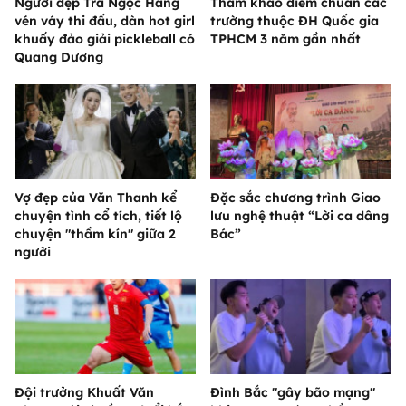
Người đẹp Trà Ngọc Hằng
Tham khảo điểm chuẩn các
vén váy thi đấu, dàn hot girl
trường thuộc ĐH Quốc gia
khuấy đảo giải pickleball có
TPHCM 3 năm gần nhất
Quang Dương
Vợ đẹp của Văn Thanh kể
Đặc sắc chương trình Giao
chuyện tình cổ tích, tiết lộ
lưu nghệ thuật “Lời ca dâng
chuyện "thầm kín" giữa 2
Bác”
người
Đội trưởng Khuất Văn
Đình Bắc "gây bão mạng"