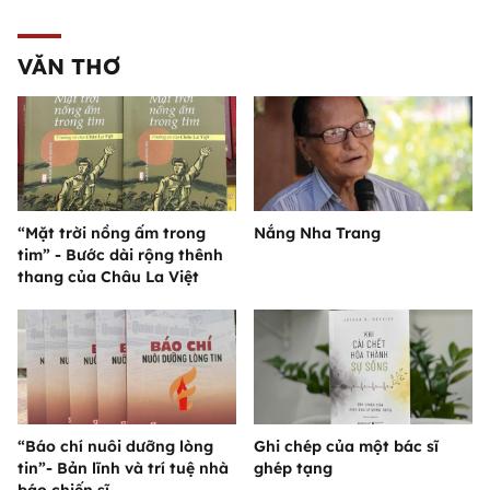
VĂN THƠ
“Mặt trời nồng ấm trong
Nắng Nha Trang
tim” - Bước dài rộng thênh
thang của Châu La Việt
“Báo chí nuôi dưỡng lòng
Ghi chép của một bác sĩ
tin”- Bản lĩnh và trí tuệ nhà
ghép tạng
báo chiến sĩ