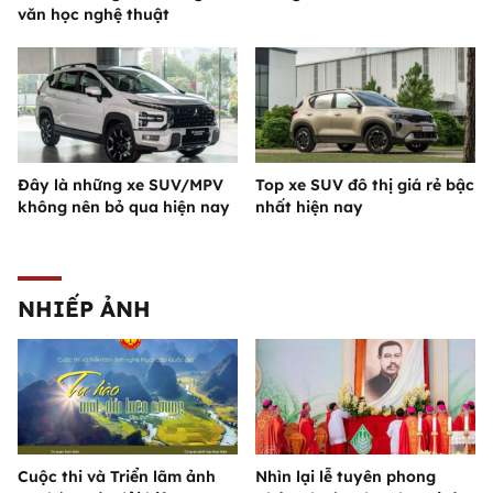
văn học nghệ thuật
Đây là những xe SUV/MPV
Top xe SUV đô thị giá rẻ bậc
không nên bỏ qua hiện nay
nhất hiện nay
NHIẾP ẢNH
Cuộc thi và Triển lãm ảnh
Nhìn lại lễ tuyên phong