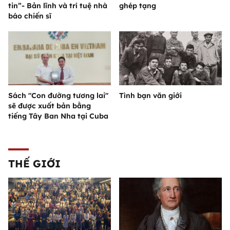
tin”- Bản lĩnh và trí tuệ nhà
ghép tạng
báo chiến sĩ
Sách "Con đường tương lai"
Tình bạn văn giới
sẽ được xuất bản bằng
tiếng Tây Ban Nha tại Cuba
THẾ GIỚI