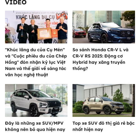
VIDEO
"Khúc lãng du của Cụ Mén"
So sánh Honda CR-V L và
và "Cuộc phiêu du của Chép
CR-V RS 2025: Động cơ
Hồng" đón nhận kỷ lục Việt
Hybrid hay xăng truyền
Nam và thế giới về sáng tác
thống?
văn học nghệ thuật
Đây là những xe SUV/MPV
Top xe SUV đô thị giá rẻ bậc
không nên bỏ qua hiện nay
nhất hiện nay