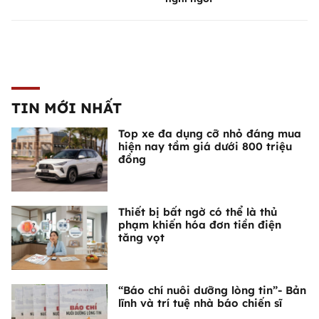
TIN MỚI NHẤT
Top xe đa dụng cỡ nhỏ đáng mua
hiện nay tầm giá dưới 800 triệu
đồng
Thiết bị bất ngờ có thể là thủ
phạm khiến hóa đơn tiền điện
tăng vọt
“Báo chí nuôi dưỡng lòng tin”- Bản
lĩnh và trí tuệ nhà báo chiến sĩ