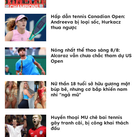
Hấp dẫn tennis Canadian Open:
Andreeva bị loại sốc, Hurkacz
thua ngược
Nóng nhất thể thao sáng 8/8:
Alcaraz vẫn chưa chắc tham dự US
Open
Nữ thần 18 tuổi sở hữu gương mặt
búp bê, nhưng cơ bắp khiến nam
nhi "ngả mũ"
Huyền thoại MU chê bai tennis
gây tranh cãi, bị công khai thách
đấu