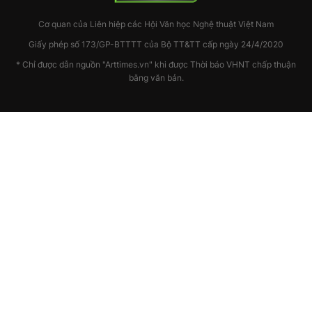
Cơ quan của Liên hiệp các Hội Văn học Nghệ thuật Việt Nam
Giấy phép số 173/GP-BTTTT của Bộ TT&TT cấp ngày 24/4/2020
* Chỉ được dẫn nguồn "Arttimes.vn" khi được Thời báo VHNT chấp thuận
bằng văn bản.