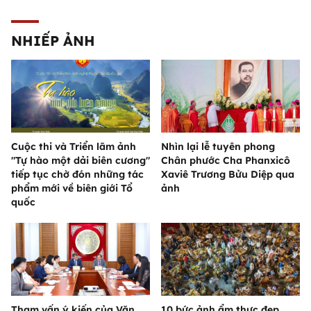
NHIẾP ẢNH
Cuộc thi và Triển lãm ảnh
Nhìn lại lễ tuyên phong
"Tự hào một dải biên cương"
Chân phước Cha Phanxicô
tiếp tục chờ đón những tác
Xaviê Trương Bửu Diệp qua
phẩm mới về biên giới Tổ
ảnh
quốc
Tham vấn ý kiến của Văn
10 bức ảnh ẩm thực đẹp