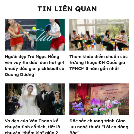
TIN LIÊN QUAN
Người đẹp Trà Ngọc Hằng
Tham khảo điểm chuẩn các
vén váy thi đấu, dàn hot girl
trường thuộc ĐH Quốc gia
khuấy đảo giải pickleball có
TPHCM 3 năm gần nhất
Quang Dương
Vợ đẹp của Văn Thanh kể
Đặc sắc chương trình Giao
chuyện tình cổ tích, tiết lộ
lưu nghệ thuật “Lời ca dâng
chuyện "thầm kín" giữa 2
Bác”