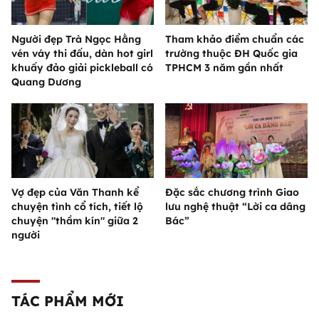
Người đẹp Trà Ngọc Hằng
Tham khảo điểm chuẩn các
vén váy thi đấu, dàn hot girl
trường thuộc ĐH Quốc gia
khuấy đảo giải pickleball có
TPHCM 3 năm gần nhất
Quang Dương
Vợ đẹp của Văn Thanh kể
Đặc sắc chương trình Giao
chuyện tình cổ tích, tiết lộ
lưu nghệ thuật “Lời ca dâng
chuyện "thầm kín" giữa 2
Bác”
người
TÁC PHẨM MỚI