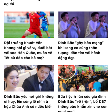
người
Đội trưởng Khuất Văn
Đình Bắc "gây bão mạng"
Khang nói gì về vụ đuổi bắt
khi song ca cùng thần
với sao Hàn Quốc, muốn về
tượng, đốn tim với hành
Tết bù đắp cho bố mẹ?
động đẹp
Đình Bắc yêu hot girl không
Bữa tiệc tri ân của gia đình
ai hay, lên sóng lỡ nhìn á
Đình Bắc “vỡ trận”, bố ĐB7
hậu Châu Anh cả nước biết
thông báo khẩn xin cho con
nghỉ ngơi