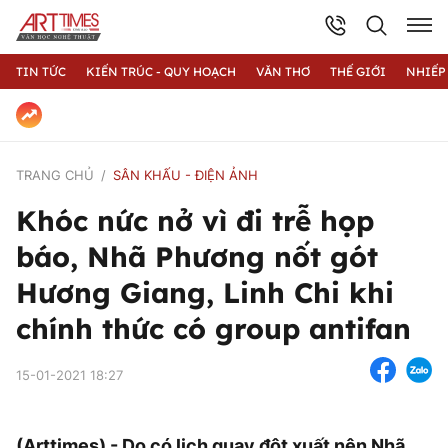
TIN TỨC
KIẾN TRÚC - QUY HOẠCH
VĂN THƠ
THẾ GIỚI
NHIẾP
TRANG CHỦ
SÂN KHẤU - ĐIỆN ẢNH
Khóc nức nở vì đi trễ họp
báo, Nhã Phương nốt gót
Hương Giang, Linh Chi khi
chính thức có group antifan
15-01-2021 18:27
(Arttimes) - Do có lịch quay đột xuất nên Nhã