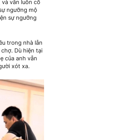
ị và vẫn luôn cố
ỏ sự ngưỡng mộ
hiện sự ngưỡng
iêu trong nhà lẫn
 chợ. Dù hiện tại
mẹ của anh vẫn
ười xót xa.