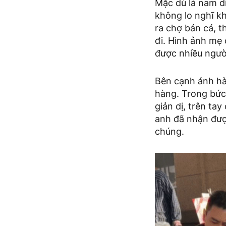
Mặc dù là nam di
không lo nghĩ kh
ra chợ bán cá, 
đi. Hình ảnh mẹ 
được nhiều ngườ
Bên cạnh ánh hà
hàng. Trong bức
giản dị, trên t
anh đã nhận đượ
chúng.