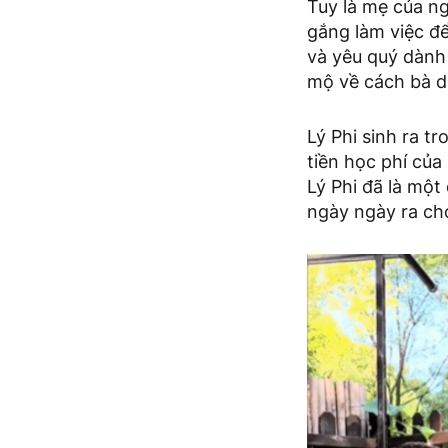
Tuy là mẹ của ng
gắng làm việc đ
và yêu quý dành
mộ về cách bà dạ
Lý Phi sinh ra t
tiền học phí của
Lý Phi đã là một
ngày ngày ra chợ