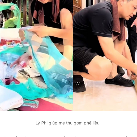
Lý Phi giúp mẹ thu gom phế liệu.