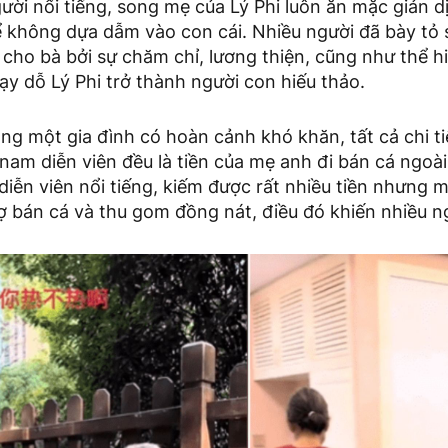
ười nổi tiếng, song mẹ của Lý Phi luôn ăn mặc giản d
ể không dựa dẫm vào con cái. Nhiều người đã bày t
 cho bà bởi sự chăm chỉ, lương thiện, cũng như thể 
y dỗ Lý Phi trở thành người con hiếu thảo.
rong một gia đình có hoàn cảnh khó khăn, tất cả chi t
 nam diễn viên đều là tiền của mẹ anh đi bán cá ngoài
 diễn viên nổi tiếng, kiếm được rất nhiều tiền nhưng 
 bán cá và thu gom đồng nát, điều đó khiến nhiều ng