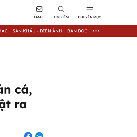
EMAIL
TÌM KIẾM
CHUYÊN MỤC
HẠC
SÂN KHẤU - ĐIỆN ẢNH
BẠN ĐỌC
n cá,
ật ra