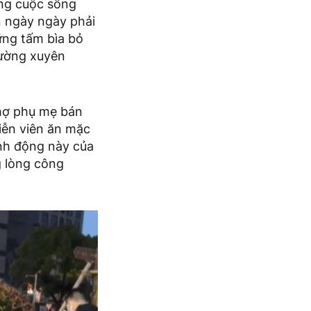
ống cuộc sống
n ngày ngày phải
ững tấm bìa bỏ
hường xuyên
hợ phụ mẹ bán
iễn viên ăn mặc
ành động này của
g lòng công