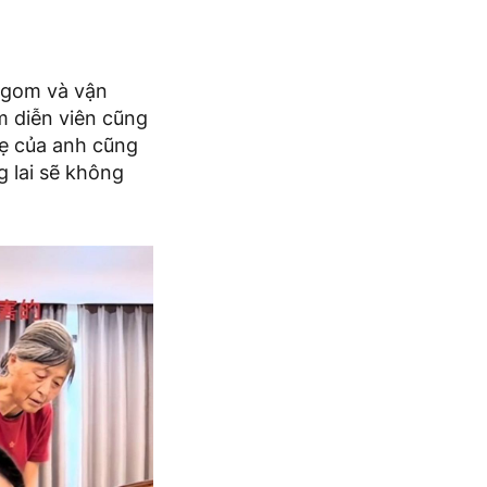
u gom và vận
m diễn viên cũng
ẹ của anh cũng
 lai sẽ không