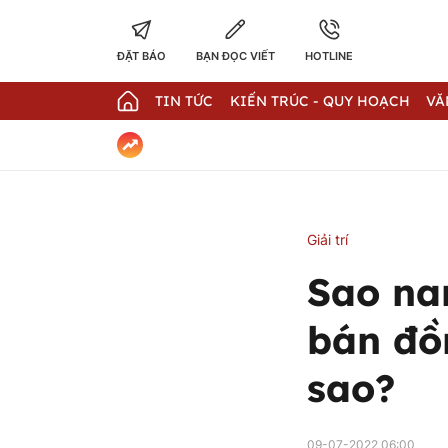
ĐẶT BÁO
BẠN ĐỌC VIẾT
HOTLINE
TIN TỨC
KIẾN TRÚC - QUY HOẠCH
VĂ
Giải trí
Sao na
bán đồn
sao?
09-07-2022 06:00