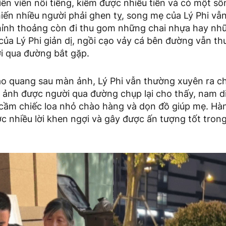
ễn viên nổi tiếng, kiếm được nhiều tiền và có một s
iến nhiều người phải ghen tỵ, song mẹ của Lý Phi vẫ
thỉnh thoảng còn đi thu gom những chai nhựa hay nh
của Lý Phi giản dị, ngồi cạo vảy cá bên đường vẫn t
i qua đường bắt gặp.
o quang sau màn ảnh, Lý Phi vẫn thường xuyên ra c
 ảnh được người qua đường chụp lại cho thấy, nam d
ay cầm chiếc loa nhỏ chào hàng và dọn đồ giúp mẹ. H
c nhiều lời khen ngợi và gây được ấn tượng tốt tron