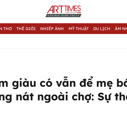
N THƠ
THẾ GIỚI
NHIẾP ẢNH
MỸ THUẬT
DU LỊCH
ÂM N
m giàu có vẫn để mẹ bá
g nát ngoài chợ: Sự th