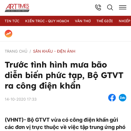
TIN TỨC
KIẾN TRÚC - QUY HOẠCH
VĂN THƠ
THẾ GIỚI
NHIẾP
TRANG CHỦ
SÂN KHẤU - ĐIỆN ẢNH
Trước tình hình mưa bão
diễn biến phức tạp, Bộ GTVT
ra công điện khẩn
14-10-2020 17:33
(VHNT)- Bộ GTVT vừa có công điện khẩn gửi
các đơn vị trực thuộc về việc tập trung ứng phó