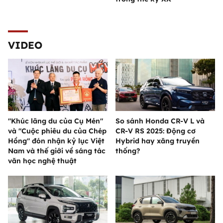
VIDEO
"Khúc lãng du của Cụ Mén"
So sánh Honda CR-V L và
và "Cuộc phiêu du của Chép
CR-V RS 2025: Động cơ
Hồng" đón nhận kỷ lục Việt
Hybrid hay xăng truyền
Nam và thế giới về sáng tác
thống?
văn học nghệ thuật