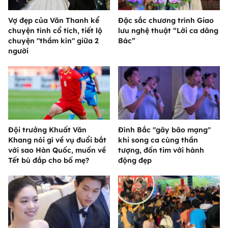
Vợ đẹp của Văn Thanh kể
Đặc sắc chương trình Giao
chuyện tình cổ tích, tiết lộ
lưu nghệ thuật “Lời ca dâng
chuyện "thầm kín" giữa 2
Bác”
người
Đội trưởng Khuất Văn
Đình Bắc "gây bão mạng"
Khang nói gì về vụ đuổi bắt
khi song ca cùng thần
với sao Hàn Quốc, muốn về
tượng, đốn tim với hành
Tết bù đắp cho bố mẹ?
động đẹp