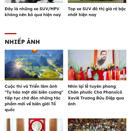
Đây là những xe SUV/MPV
Top xe SUV đô thị giá rẻ bậc
không nên bỏ qua hiện nay
nhất hiện nay
NHIẾP ẢNH
Cuộc thi và Triển lãm ảnh
Nhìn lại lễ tuyên phong
"Tự hào một dải biên cương"
Chân phước Cha Phanxicô
tiếp tục chờ đón những tác
Xaviê Trương Bửu Diệp qua
phẩm mới về biên giới Tổ
ảnh
quốc