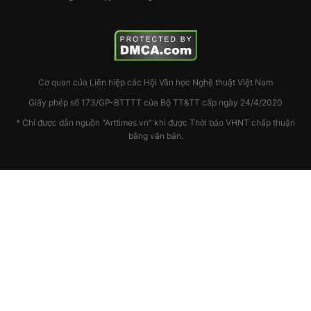
Cơ quan của Liên hiệp các Hội Văn học Nghệ thuật Việt Nam
Giấy phép số 173/GP-BTTTT của Bộ TT&TT cấp ngày 24/4/2020
* Chỉ được dẫn nguồn "Arttimes.vn" khi được Thời báo VHNT chấp thuận
bằng văn bản.