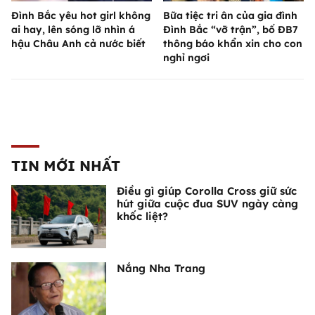
Đình Bắc yêu hot girl không
Bữa tiệc tri ân của gia đình
ai hay, lên sóng lỡ nhìn á
Đình Bắc “vỡ trận”, bố ĐB7
hậu Châu Anh cả nước biết
thông báo khẩn xin cho con
nghỉ ngơi
TIN MỚI NHẤT
Điều gì giúp Corolla Cross giữ sức
hút giữa cuộc đua SUV ngày càng
khốc liệt?
Nắng Nha Trang