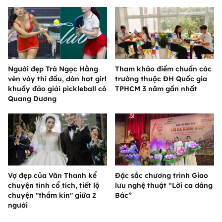
Người đẹp Trà Ngọc Hằng
Tham khảo điểm chuẩn các
vén váy thi đấu, dàn hot girl
trường thuộc ĐH Quốc gia
khuấy đảo giải pickleball có
TPHCM 3 năm gần nhất
Quang Dương
Vợ đẹp của Văn Thanh kể
Đặc sắc chương trình Giao
chuyện tình cổ tích, tiết lộ
lưu nghệ thuật “Lời ca dâng
chuyện "thầm kín" giữa 2
Bác”
người