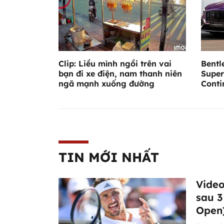
Clip: Liều mình ngồi trên vai
Bentl
bạn đi xe điện, nam thanh niên
Super
ngã mạnh xuống đường
Conti
TIN MỚI NHẤT
Video
sau 3
Open