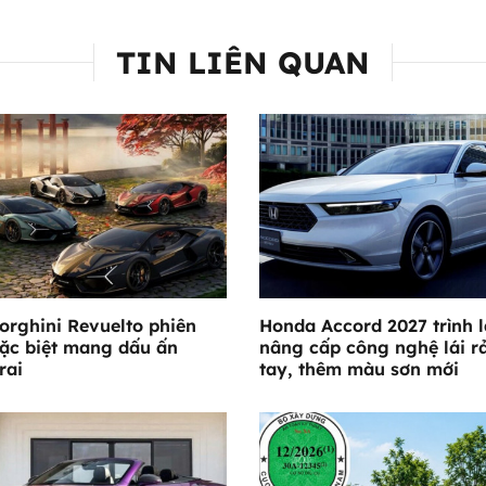
TIN LIÊN QUAN
rghini Revuelto phiên
Honda Accord 2027 trình 
ặc biệt mang dấu ấn
nâng cấp công nghệ lái r
rai
tay, thêm màu sơn mới