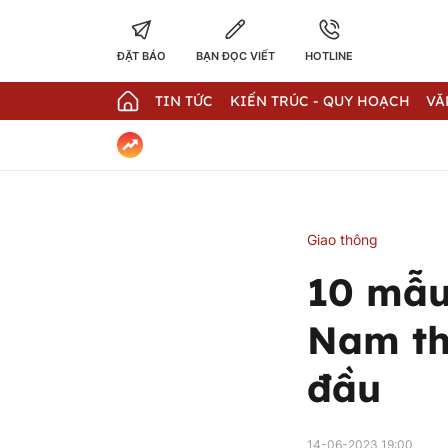
ĐẶT BÁO
BẠN ĐỌC VIẾT
HOTLINE
TIN TỨC
KIẾN TRÚC - QUY HOẠCH
VĂ
Giao thông
10 mẫu 
Nam th
đầu
14-06-2023 19:00