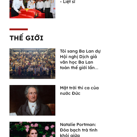
- Liệt sĩ
THẾ GIỚI
Tôi sang Ba Lan dự
Hội nghị Dịch giả
văn học Ba Lan
toàn thế giới lần
thứ VI
Mặt trời thi ca của
nước Đức
Natalie Portman:
Đóa bạch trà tinh
khôi giữa