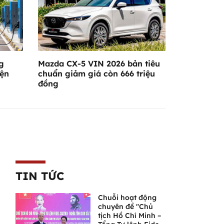
g
Mazda CX-5 VIN 2026 bản tiêu
iện
chuẩn giảm giá còn 666 triệu
đồng
TIN TỨC
Chuỗi hoạt động
chuyên đề "Chủ
tịch Hồ Chí Minh –