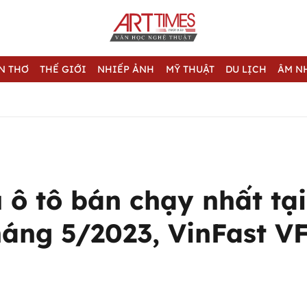
N THƠ
THẾ GIỚI
NHIẾP ẢNH
MỸ THUẬT
DU LỊCH
ÂM N
ô tô bán chạy nhất tại
áng 5/2023, VinFast VF