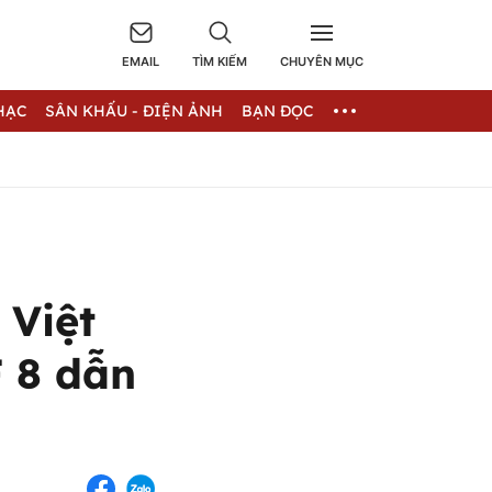
EMAIL
TÌM KIẾM
CHUYÊN MỤC
HẠC
SÂN KHẤU - ĐIỆN ẢNH
BẠN ĐỌC
 Việt
 8 dẫn