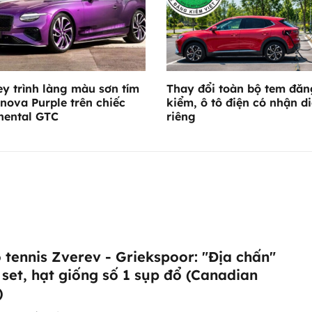
ey trình làng màu sơn tím
Thay đổi toàn bộ tem đăn
nova Purple trên chiếc
kiểm, ô tô điện có nhận d
nental GTC
riêng
 tennis Zverev - Griekspoor: "Địa chấn"
 set, hạt giống số 1 sụp đổ (Canadian
)