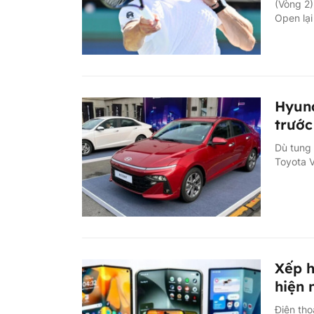
(Vòng 2)
Open lại
Hyund
trước
Dù tung 
Toyota V
Xếp h
hiện 
Điện tho