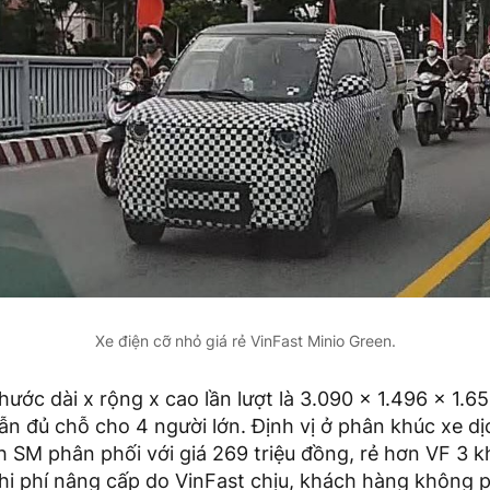
Xe điện cỡ nhỏ giá rẻ VinFast Minio Green.
hước dài x rộng x cao lần lượt là 3.090 x 1.496 x 1.
n đủ chỗ cho 4 người lớn. Định vị ở phân khúc xe dị
 SM phân phối với giá 269 triệu đồng, rẻ hơn VF 3 k
hi phí nâng cấp do VinFast chịu, khách hàng không p