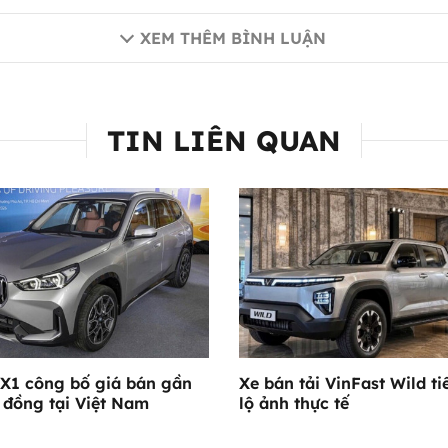
XEM THÊM BÌNH LUẬN
TIN LIÊN QUAN
1 công bố giá bán gần
Xe bán tải VinFast Wild ti
ỷ đồng tại Việt Nam
lộ ảnh thực tế