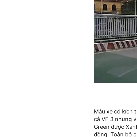
Mẫu xe có kích t
cả VF 3 nhưng vẫ
Green được Xanh
đồng. Toàn bộ c