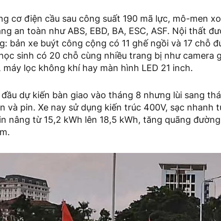
ộng cơ điện cầu sau công suất 190 mã lực, mô-men 
ăng an toàn như ABS, EBD, BA, ESC, ASF. Nội thất đư
: bản xe buýt công cộng có 11 ghế ngồi và 17 chỗ đứ
học sinh có 20 chỗ cùng nhiều trang bị như camera 
 máy lọc không khí hay màn hình LED 21 inch.
 đầu dự kiến bàn giao vào tháng 8 nhưng lùi sang th
ện và pin. Xe nay sử dụng kiến trúc 400V, sạc nhanh 
Pin nâng từ 15,2 kWh lên 18,5 kWh, tăng quãng đường
km.