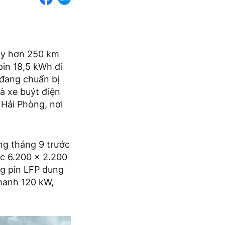
hạy hơn 250 km
pin 18,5 kWh đi
 đang chuẩn bị
à xe buýt điện
 Hải Phòng, nơi
ng tháng 9 trước
ớc 6.200 x 2.200
ng pin LFP dung
hanh 120 kW,