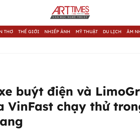
N THƠ
THẾ GIỚI
NHIẾP ẢNH
MỸ THUẬT
DU LỊCH
ÂM N
 xe buýt điện và LimoG
 VinFast chạy thử tron
rang