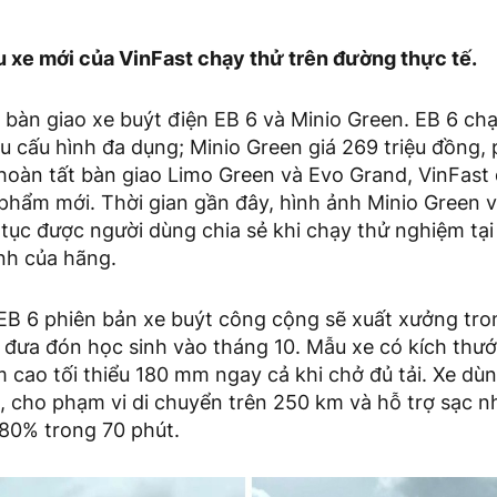
u xe mới của VinFast chạy thử trên đường thực tế.
ị bàn giao xe buýt điện EB 6 và Minio Green. EB 6 c
ều cấu hình đa dụng; Minio Green giá 269 triệu đồng, 
 hoàn tất bàn giao Limo Green và Evo Grand, VinFast
 phẩm mới. Thời gian gần đây, hình ảnh Minio Green v
 tục được người dùng chia sẻ khi chạy thử nghiệm tại
nh của hãng.
EB 6 phiên bản xe buýt công cộng sẽ xuất xưởng tro
n đưa đón học sinh vào tháng 10. Mẫu xe có kích thư
 cao tối thiểu 180 mm ngay cả khi chở đủ tải. Xe dù
, cho phạm vi di chuyển trên 250 km và hỗ trợ sạc n
80% trong 70 phút.