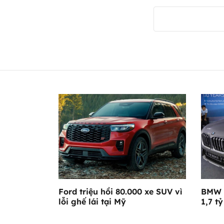
Ford triệu hồi 80.000 xe SUV vì
BMW X
lỗi ghế lái tại Mỹ
1,7 t