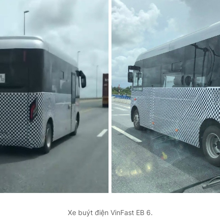
Xe buýt điện VinFast EB 6.