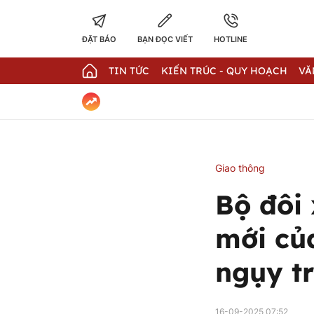
ĐẶT BÁO
BẠN ĐỌC VIẾT
HOTLINE
TIN TỨC
KIẾN TRÚC - QUY HOẠCH
VĂ
Giao thông
Bộ đôi
mới của
ngụy t
16-09-2025 07:52