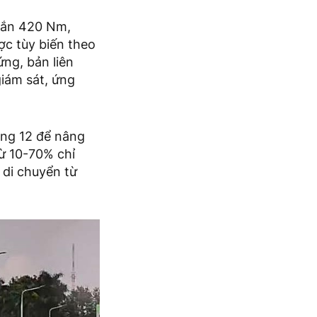
xoắn 420 Nm,
ợc tùy biến theo
ng, bản liên
giám sát, ứng
áng 12 để nâng
từ 10-70% chỉ
 di chuyển từ