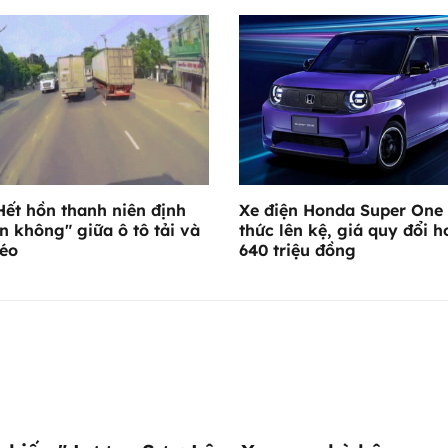
 Hết hồn thanh niên định
Xe điện Honda Super One 
n không" giữa ô tô tải và
thức lên kệ, giá quy đổi h
éo
640 triệu đồng