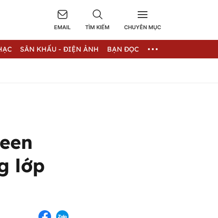
EMAIL
TÌM KIẾM
CHUYÊN MỤC
HẠC
SÂN KHẤU - ĐIỆN ẢNH
BẠN ĐỌC
reen
g lớp