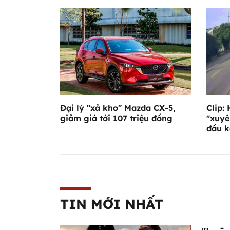
Đại lý "xả kho" Mazda CX-5,
Clip:
giảm giá tới 107 triệu đồng
"xuyê
đầu k
TIN MỚI NHẤT