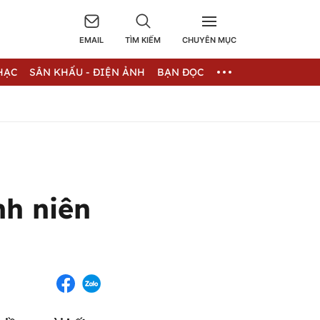
EMAIL
TÌM KIẾM
CHUYÊN MỤC
HẠC
SÂN KHẤU - ĐIỆN ẢNH
BẠN ĐỌC
nh niên