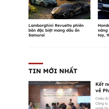
Lamborghini Revuelto phiên
Honda
bản đặc biệt mang dấu ấn
nâng 
Samurai
tay, 
TIN MỚI NHẤT
Kết n
về Ph
Chiều 6/
Công ty 
nghệ thu