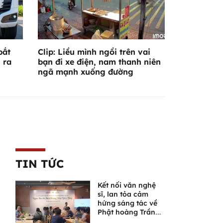
bắt
Clip: Liều mình ngồi trên vai
 ra
bạn đi xe điện, nam thanh niên
ngã mạnh xuống đường
TIN TỨC
Kết nối văn nghệ
sĩ, lan tỏa cảm
hứng sáng tác về
Phật hoàng Trần
Nhân Tông và