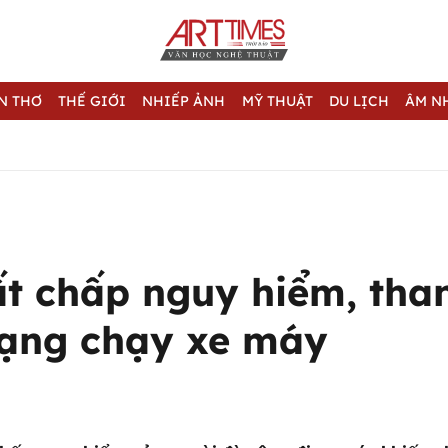
N THƠ
THẾ GIỚI
NHIẾP ẢNH
MỸ THUẬT
DU LỊCH
ÂM N
ất chấp nguy hiểm, tha
ạng chạy xe máy