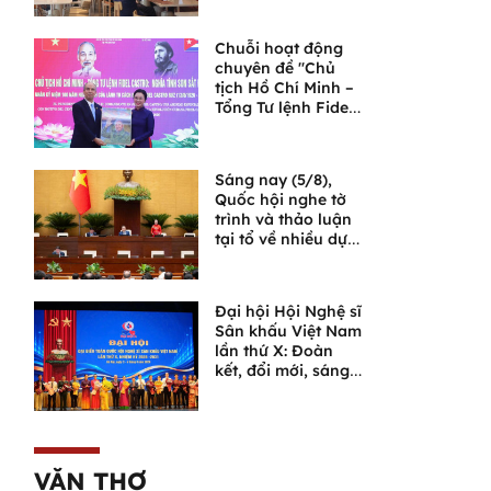
Ngọa Vân
Chuỗi hoạt động
chuyên đề "Chủ
tịch Hồ Chí Minh –
Tổng Tư lệnh Fidel
Castro: Nghĩa tình
son sắt đặc biệt"
Sáng nay (5/8),
Quốc hội nghe tờ
trình và thảo luận
tại tổ về nhiều dự
án luật quan trọng
Đại hội Hội Nghệ sĩ
Sân khấu Việt Nam
lần thứ X: Đoàn
kết, đổi mới, sáng
tạo, đưa sân khấu
bước vào chặng
đường phát triển
mới
VĂN THƠ