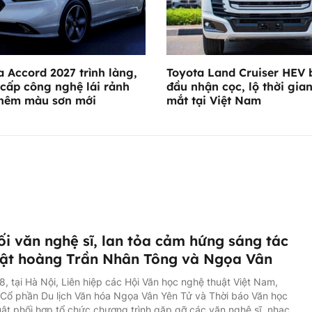
 Accord 2027 trình làng,
Toyota Land Cruiser HEV 
cấp công nghệ lái rảnh
đầu nhận cọc, lộ thời gian
thêm màu sơn mới
mắt tại Việt Nam
ối văn nghệ sĩ, lan tỏa cảm hứng sáng tác
ật hoàng Trần Nhân Tông và Ngọa Vân
8, tại Hà Nội, Liên hiệp các Hội Văn học nghệ thuật Việt Nam,
Cổ phần Du lịch Văn hóa Ngọa Vân Yên Tử và Thời báo Văn học
ật phối hợp tổ chức chương trình gặp gỡ các văn nghệ sĩ, nhạc