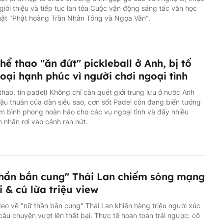
giới thiệu và tiếp tục lan tỏa Cuộc vận động sáng tác văn học
uật "Phật hoàng Trần Nhân Tông và Ngọa Vân".
hể thao "ăn đứt" pickleball ở Anh, bị tố
oại hạnh phúc vì người chơi ngoại tình
 thao, tin padel) Không chỉ càn quét giới trung lưu ở nước Anh
ậu thuẫn của dàn siêu sao, cơn sốt Padel còn đang biến tướng
m bình phong hoàn hảo cho các vụ ngoại tình và đẩy nhiều
 nhân rơi vào cảnh rạn nứt.
hần bắn cung" Thái Lan chiếm sóng mạng
i & cú lừa triệu view
eo về "nữ thần bắn cung" Thái Lan khiến hàng triệu người xúc
câu chuyện vượt lên thất bại. Thực tế hoàn toàn trái ngược: cô