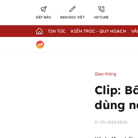
ĐẶT BÁO
BẠN ĐỌC VIẾT
HOTLINE
TIN TỨC
KIẾN TRÚC - QUY HOẠCH
VĂ
Giao thông
Clip: B
dùng n
21-05-2024 08:00