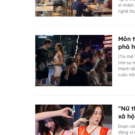
sĩ nhằm 
nghệ th
Môn t
phá h
(Tin thể
nhờ sự h
thành tấ
cuộc hôn
"Nữ t
xã hộ
Đoạn vid
động vì 