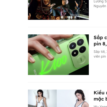
Lương Sơ
Nguyên G
Sắp 
pin 
Sắp tới
viên pin
Kiều 
mặc b
Wu Yanni