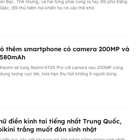
n Bạc. Thế nhưng, cả hai từng phải cùng ra tay đối phó Đặng
iác, đối thủ hiếm hoi khiến họ rơi vào thế khó.
có thêm smartphone có camera 200MP và
8,580mAh
, Xiaomi sẽ tung Redmi K100 Pro với camera sau 200MP cùng
 dung lượng cực lớn, hứa hẹn thu hút không ít người dùng.
nữ điền kinh tai tiếng nhất Trung Quốc,
ikini trắng muốt đón sinh nhật
 tiếp tục gây sốt khi tung bộ ảnh bikini trắng mừng sinh nhật