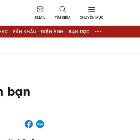
EMAIL
TÌM KIẾM
CHUYÊN MỤC
HẠC
SÂN KHẤU - ĐIỆN ẢNH
BẠN ĐỌC
n bạn