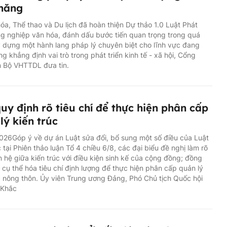
 năng
óa, Thể thao và Du lịch đã hoàn thiện Dự thảo 1.0 Luật Phát
ng nghiệp văn hóa, đánh dấu bước tiến quan trọng trong quá
y dựng một hành lang pháp lý chuyên biệt cho lĩnh vực đang
g khẳng định vai trò trong phát triển kinh tế - xã hội, Cổng
n Bộ VHTTDL đưa tin.
uy định rõ tiêu chí để thực hiện phân cấp
lý kiến trúc
26Góp ý về dự án Luật sửa đổi, bổ sung một số điều của Luật
c tại Phiên thảo luận Tổ 4 chiều 6/8, các đại biểu đề nghị làm rõ
 hệ giữa kiến trúc với điều kiện sinh kế của cộng đồng; đồng
n cụ thể hóa tiêu chí định lượng để thực hiện phân cấp quản lý
c nông thôn. Ủy viên Trung ương Đảng, Phó Chủ tịch Quốc hội
 Khắc