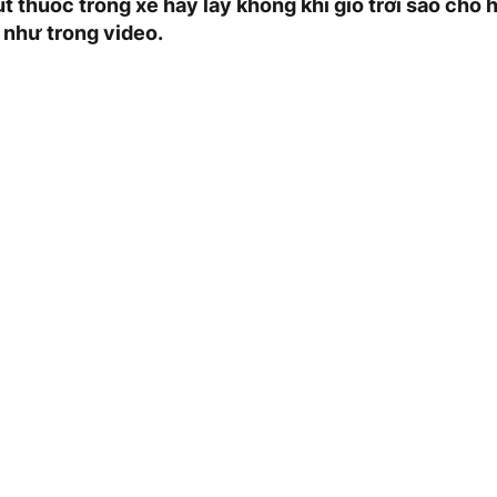
út thuốc trong xe hay lấy không khí gió trời sao cho 
như trong video.