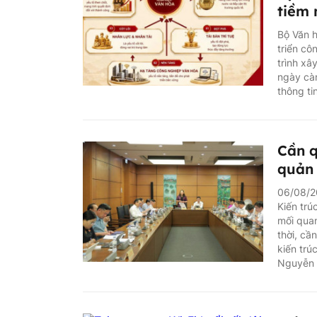
tiềm
Bộ Văn h
triển cô
trình xâ
ngày càn
thông ti
Cần q
quản 
06/08/20
Kiến trú
mối quan
thời, cầ
kiến trú
Nguyễn