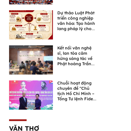
đoạn phát triển
mới
Dự thảo Luật Phát
triển công nghiệp
văn hóa: Tạo hành
lang pháp lý cho
một lĩnh vực giàu
tiềm năng
Kết nối văn nghệ
sĩ, lan tỏa cảm
hứng sáng tác về
Phật hoàng Trần
Nhân Tông và
Ngọa Vân
Chuỗi hoạt động
chuyên đề "Chủ
tịch Hồ Chí Minh –
Tổng Tư lệnh Fidel
Castro: Nghĩa tình
son sắt đặc biệt"
VĂN THƠ