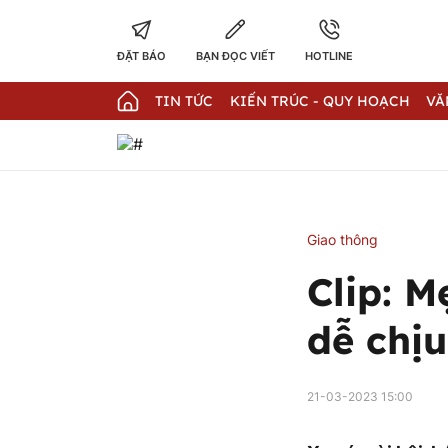
ĐẶT BÁO
BẠN ĐỌC VIẾT
HOTLINE
TIN TỨC
KIẾN TRÚC - QUY HOẠCH
VĂ
Giao thông
Clip: 
dễ chịu
21-03-2023 15:00