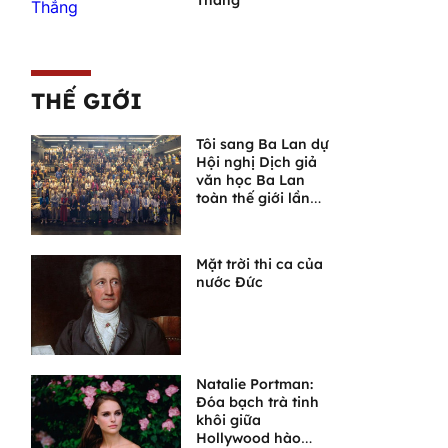
Thắng
THẾ GIỚI
Tôi sang Ba Lan dự
Hội nghị Dịch giả
văn học Ba Lan
toàn thế giới lần
thứ VI
Mặt trời thi ca của
nước Đức
Natalie Portman:
Đóa bạch trà tinh
khôi giữa
Hollywood hào