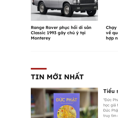
Range Rover phục hồi di sản
Chạy 
Classic 1993 gây chú ý tại
về qu
Monterey
hợp n
TIN MỚI NHẤT
Tiểu 
“Đức Phậ
học giả 
Đức Phật
truy tìm