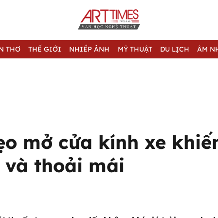
N THƠ
THẾ GIỚI
NHIẾP ẢNH
MỸ THUẬT
DU LỊCH
ÂM N
Mẹo mở cửa kính xe khiế
 và thoải mái