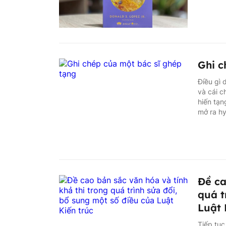
Ghi c
Điều gì 
và cái c
hiến tạn
mở ra hy
Đề ca
quá t
Luật 
Tiếp tục