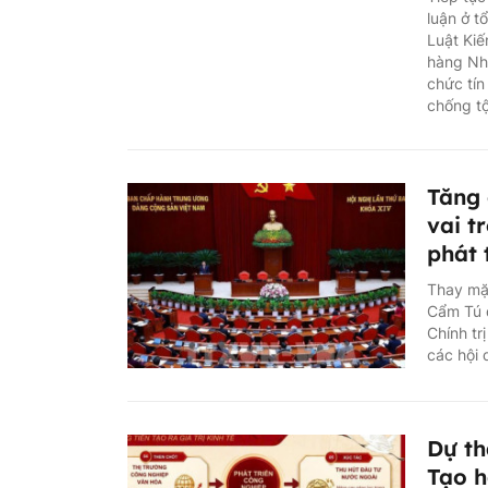
luận ở t
Luật Kiế
hàng Nhà
chức tín
chống t
Tăng 
vai t
phát 
Thay mặt
Cẩm Tú 
Chính tr
các hội 
Dự th
Tạo h