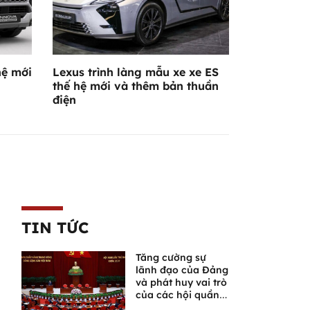
hệ mới
Lexus trình làng mẫu xe xe ES
thế hệ mới và thêm bản thuần
điện
TIN TỨC
Tăng cường sự
lãnh đạo của Đảng
và phát huy vai trò
của các hội quần
chúng trong giai