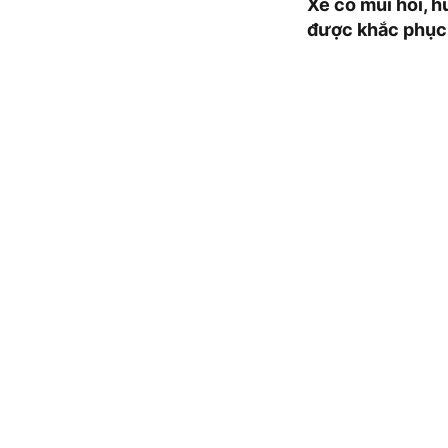
Xe có mùi hôi, h
được khắc phục 