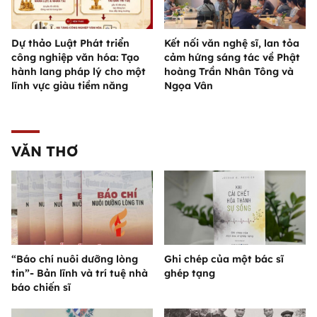
Dự thảo Luật Phát triển
Kết nối văn nghệ sĩ, lan tỏa
công nghiệp văn hóa: Tạo
cảm hứng sáng tác về Phật
hành lang pháp lý cho một
hoàng Trần Nhân Tông và
lĩnh vực giàu tiềm năng
Ngọa Vân
VĂN THƠ
“Báo chí nuôi dưỡng lòng
Ghi chép của một bác sĩ
tin”- Bản lĩnh và trí tuệ nhà
ghép tạng
báo chiến sĩ