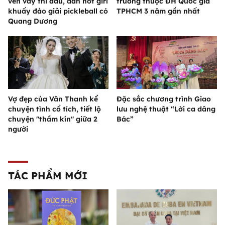
vén váy thi đấu, dàn hot girl
trường thuộc ĐH Quốc gia
khuấy đảo giải pickleball có
TPHCM 3 năm gần nhất
Quang Dương
Vợ đẹp của Văn Thanh kể
Đặc sắc chương trình Giao
chuyện tình cổ tích, tiết lộ
lưu nghệ thuật “Lời ca dâng
chuyện "thầm kín" giữa 2
Bác”
người
TÁC PHẨM MỚI