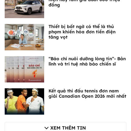
đồng
Thiết bị bất ngờ có thể là thủ
phạm khiến hóa đơn tiền điện
tăng vọt
“Báo chí nuôi dưỡng lòng tin”- Bản
lĩnh và trí tuệ nhà báo chiến sĩ
Kết quả thi đấu tennis đơn nam
giải Canadian Open 2026 mới nhất
XEM THÊM TIN