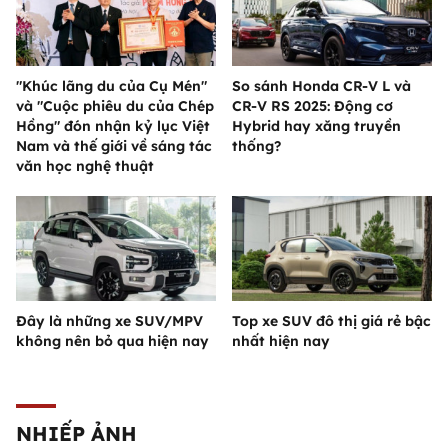
"Khúc lãng du của Cụ Mén"
So sánh Honda CR-V L và
và "Cuộc phiêu du của Chép
CR-V RS 2025: Động cơ
Hồng" đón nhận kỷ lục Việt
Hybrid hay xăng truyền
Nam và thế giới về sáng tác
thống?
văn học nghệ thuật
Đây là những xe SUV/MPV
Top xe SUV đô thị giá rẻ bậc
không nên bỏ qua hiện nay
nhất hiện nay
NHIẾP ẢNH