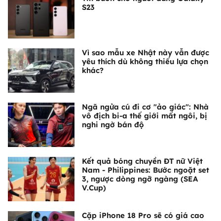
S23
Vì sao mẫu xe Nhật này vẫn được
yêu thích dù không thiếu lựa chọn
khác?
Ngã ngửa cú đi cơ "ảo giác": Nhà
vô địch bi-a thế giới mất ngôi, bị
nghi ngờ bán độ
Kết quả bóng chuyền ĐT nữ Việt
Nam - Philippines: Bước ngoặt set
3, ngược dòng ngỡ ngàng (SEA
V.Cup)
Cặp iPhone 18 Pro sẽ có giá cao