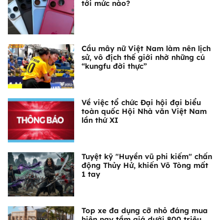
tới mức nào?
Cầu mây nữ Việt Nam làm nên lịch
sử, vô địch thế giới nhờ những cú
“kungfu đời thực”
Về việc tổ chức Đại hội đại biểu
toàn quốc Hội Nhà văn Việt Nam
lần thứ XI
Tuyệt kỹ "Huyền vũ phi kiếm" chấn
động Thủy Hử, khiến Võ Tòng mất
1 tay
Top xe đa dụng cỡ nhỏ đáng mua
hiện nay tầm giá dưới 800 triệu