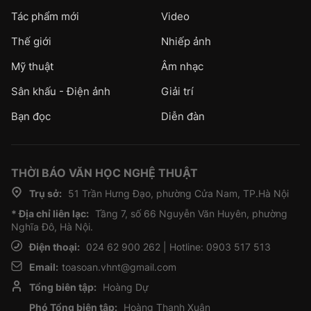
Tác phẩm mới
Video
Thế giới
Nhiếp ảnh
Mỹ thuật
Âm nhạc
Sân khấu - Điện ảnh
Giải trí
Bạn đọc
Diễn đàn
THỜI BÁO VĂN HỌC NGHỆ THUẬT
Trụ sở:
51 Trần Hưng Đạo, phường Cửa Nam, TP.Hà Nội
* Địa chỉ liên lạc:
Tầng 7, số 66 Nguyễn Văn Huyên, phường
Nghĩa Đô, Hà Nội.
Điện thoại:
024 62 900 262 | Hotline: 0903 517 513
Email:
toasoan.vhnt@gmail.com
Tổng biên tập:
Hoàng Dự
Phó Tổng biên tập:
Hoàng Thanh Xuân