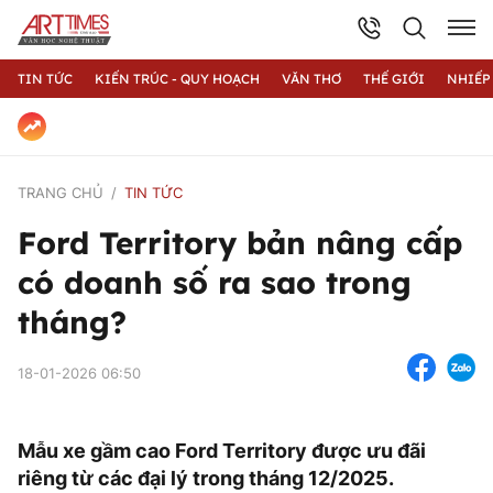
TIN TỨC
KIẾN TRÚC - QUY HOẠCH
VĂN THƠ
THẾ GIỚI
NHIẾP
TRANG CHỦ
TIN TỨC
Ford Territory bản nâng cấp
có doanh số ra sao trong
tháng?
18-01-2026 06:50
Mẫu xe gầm cao Ford Territory được ưu đãi
riêng từ các đại lý trong tháng 12/2025.