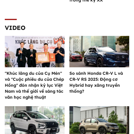
VIDEO
"Khúc lãng du của Cụ Mén"
So sánh Honda CR-V L và
và "Cuộc phiêu du của Chép
CR-V RS 2025: Động cơ
Hồng" đón nhận kỷ lục Việt
Hybrid hay xăng truyền
Nam và thế giới về sáng tác
thống?
văn học nghệ thuật