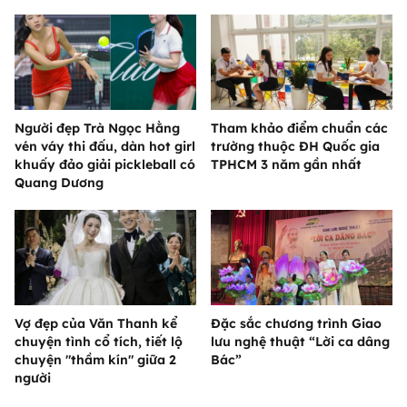
Người đẹp Trà Ngọc Hằng
Tham khảo điểm chuẩn các
vén váy thi đấu, dàn hot girl
trường thuộc ĐH Quốc gia
khuấy đảo giải pickleball có
TPHCM 3 năm gần nhất
Quang Dương
Vợ đẹp của Văn Thanh kể
Đặc sắc chương trình Giao
chuyện tình cổ tích, tiết lộ
lưu nghệ thuật “Lời ca dâng
chuyện "thầm kín" giữa 2
Bác”
người