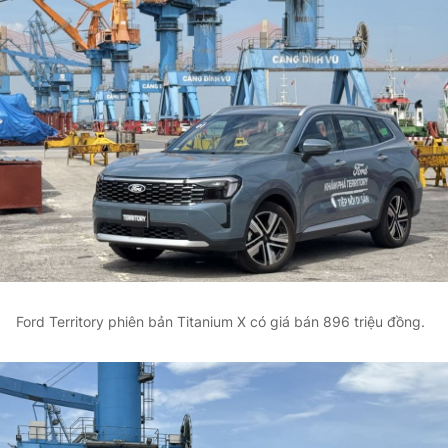
Ford Territory phiên bản Titanium X có giá bán 896 triệu đồng.