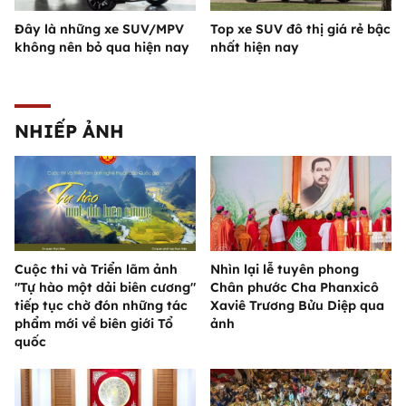
Đây là những xe SUV/MPV
Top xe SUV đô thị giá rẻ bậc
không nên bỏ qua hiện nay
nhất hiện nay
NHIẾP ẢNH
Cuộc thi và Triển lãm ảnh
Nhìn lại lễ tuyên phong
"Tự hào một dải biên cương"
Chân phước Cha Phanxicô
tiếp tục chờ đón những tác
Xaviê Trương Bửu Diệp qua
phẩm mới về biên giới Tổ
ảnh
quốc