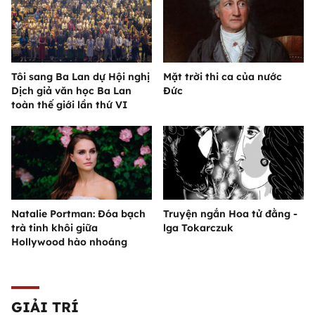
Tôi sang Ba Lan dự Hội nghị
Mặt trời thi ca của nước
Dịch giả văn học Ba Lan
Đức
toàn thế giới lần thứ VI
Natalie Portman: Đóa bạch
Truyện ngắn Hoa tử đằng -
trà tinh khôi giữa
lga Tokarczuk
Hollywood hào nhoáng
GIẢI TRÍ