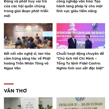
Đảng và phát huy vai trò
công nghiệp văn hóa: Tạo
của các hội quần chúng
hành lang pháp lý cho một
trong giai đoạn phát triển
lĩnh vực giàu tiềm năng
mới
Kết nối văn nghệ sĩ, lan tỏa
Chuỗi hoạt động chuyên đề
cảm hứng sáng tác về Phật
"Chủ tịch Hồ Chí Minh –
hoàng Trần Nhân Tông và
Tổng Tư lệnh Fidel Castro:
Ngọa Vân
Nghĩa tình son sắt đặc biệt"
VĂN THƠ