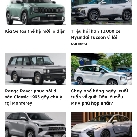
Kia Seltos thế hệ mới lộ diện
Triệu hồi hơn 13.000 xe
Hyundai Tucson vì lỗi
camera
Range Rover phục hồi di
Chạy phố hàng ngày, cuối
sản Classic 1993 gây chú ý
tuần về quê: Đâu là mẫu
tại Monterey
MPV phù hợp nhất?