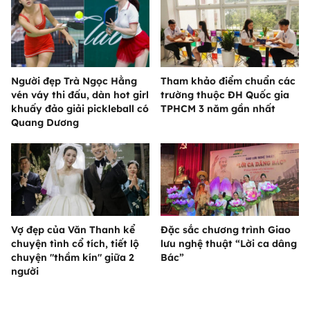
Người đẹp Trà Ngọc Hằng
Tham khảo điểm chuẩn các
vén váy thi đấu, dàn hot girl
trường thuộc ĐH Quốc gia
khuấy đảo giải pickleball có
TPHCM 3 năm gần nhất
Quang Dương
Vợ đẹp của Văn Thanh kể
Đặc sắc chương trình Giao
chuyện tình cổ tích, tiết lộ
lưu nghệ thuật “Lời ca dâng
chuyện "thầm kín" giữa 2
Bác”
người