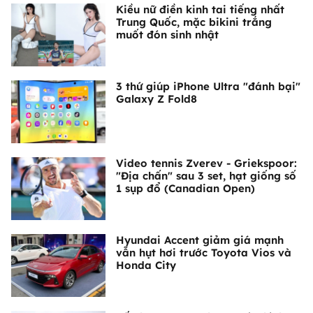
Kiều nữ điền kinh tai tiếng nhất
Trung Quốc, mặc bikini trắng
muốt đón sinh nhật
3 thứ giúp iPhone Ultra "đánh bại"
Galaxy Z Fold8
Video tennis Zverev - Griekspoor:
"Địa chấn" sau 3 set, hạt giống số
1 sụp đổ (Canadian Open)
Hyundai Accent giảm giá mạnh
vẫn hụt hơi trước Toyota Vios và
Honda City