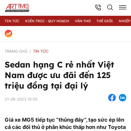
TIN TỨC
KIẾN TRÚC - QUY HOẠCH
VĂN THƠ
THẾ GIỚI
NHIẾP
TRANG CHỦ
TIN TỨC
Sedan hạng C rẻ nhất Việt
Nam được ưu đãi đến 125
triệu đồng tại đại lý
21-08-2023 15:00
Giá xe MG5 tiếp tục “thủng đáy”, tạo sức ép lên
cả các đối thủ ở phân khúc thấp hơn như Toyota