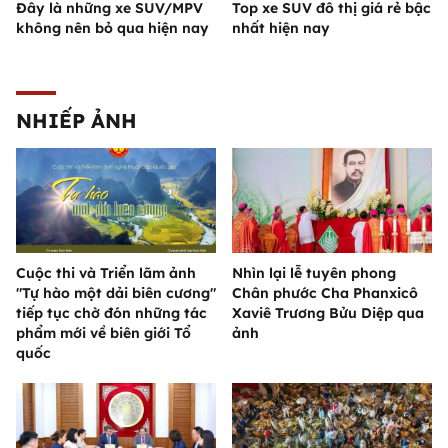
Đây là những xe SUV/MPV
Top xe SUV đô thị giá rẻ bậc
không nên bỏ qua hiện nay
nhất hiện nay
NHIẾP ẢNH
Cuộc thi và Triển lãm ảnh
Nhìn lại lễ tuyên phong
"Tự hào một dải biên cương"
Chân phước Cha Phanxicô
tiếp tục chờ đón những tác
Xaviê Trương Bửu Diệp qua
phẩm mới về biên giới Tổ
ảnh
quốc