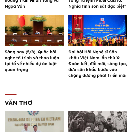
hoàng Trần Nhân Tông và
Tổng Tư lệnh Fidel Castro:
Ngọa Vân
Nghĩa tình son sắt đặc biệt"
Sáng nay (5/8), Quốc hội
Đại hội Hội Nghệ sĩ Sân
nghe tờ trình và thảo luận
khấu Việt Nam lần thứ X:
tại tổ về nhiều dự án luật
Đoàn kết, đổi mới, sáng tạo,
quan trọng
đưa sân khấu bước vào
chặng đường phát triển mới
VĂN THƠ