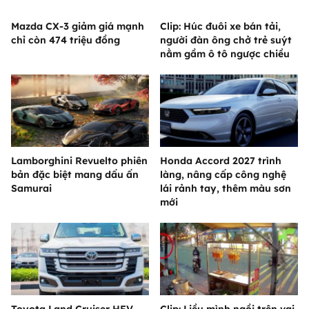
Mazda CX-3 giảm giá mạnh
Clip: Húc đuôi xe bán tải,
chỉ còn 474 triệu đồng
người đàn ông chở trẻ suýt
nằm gầm ô tô ngược chiều
Lamborghini Revuelto phiên
Honda Accord 2027 trình
bản đặc biệt mang dấu ấn
làng, nâng cấp công nghệ
Samurai
lái rảnh tay, thêm màu sơn
mới
Toyota Land Cruiser HEV
Clip: Liều mình ngồi trên vai