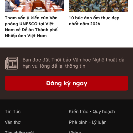
Tham vấn ý kiến của Văn
10 bức ảnh ẩm thực đẹp
phòng UNESCO tại Việt
nhất năm 2026
Nam về Đề án Thành phố
Nhiếp ảnh Việt Nam
Bạn đọc đặt Thời báo Văn học Nghệ thuật dài
hạn vui lòng để lại thông tin
Đăng ký ngay
Tin Tức
Kiến trúc - Quy hoạch
Văn thơ
Phê bình - Lý luận
Tác phẩm mới
Video