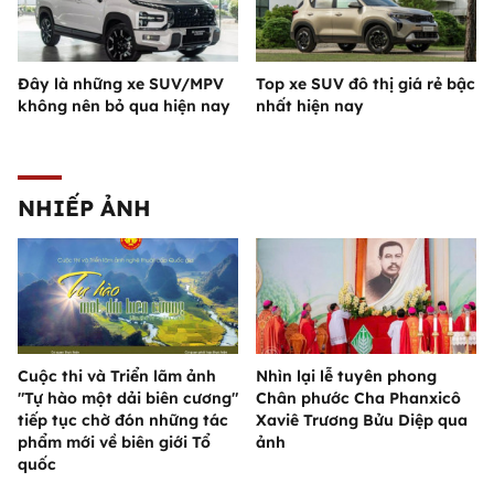
Đây là những xe SUV/MPV
Top xe SUV đô thị giá rẻ bậc
không nên bỏ qua hiện nay
nhất hiện nay
NHIẾP ẢNH
Cuộc thi và Triển lãm ảnh
Nhìn lại lễ tuyên phong
"Tự hào một dải biên cương"
Chân phước Cha Phanxicô
tiếp tục chờ đón những tác
Xaviê Trương Bửu Diệp qua
phẩm mới về biên giới Tổ
ảnh
quốc