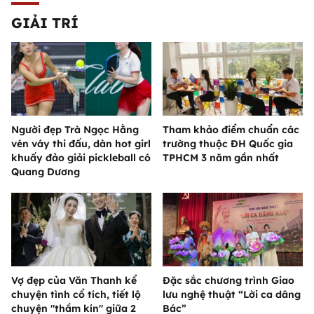
GIẢI TRÍ
Người đẹp Trà Ngọc Hằng
Tham khảo điểm chuẩn các
vén váy thi đấu, dàn hot girl
trường thuộc ĐH Quốc gia
khuấy đảo giải pickleball có
TPHCM 3 năm gần nhất
Quang Dương
Vợ đẹp của Văn Thanh kể
Đặc sắc chương trình Giao
chuyện tình cổ tích, tiết lộ
lưu nghệ thuật “Lời ca dâng
chuyện "thầm kín" giữa 2
Bác”