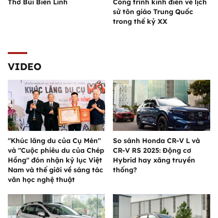
Thơ Bùi Biên Linh
Công trình kinh điển về lịch
sử tôn giáo Trung Quốc
trong thế kỷ XX
VIDEO
"Khúc lãng du của Cụ Mén"
So sánh Honda CR-V L và
và "Cuộc phiêu du của Chép
CR-V RS 2025: Động cơ
Hồng" đón nhận kỷ lục Việt
Hybrid hay xăng truyền
Nam và thế giới về sáng tác
thống?
văn học nghệ thuật