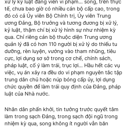
xử lý kỷ luật đảng viên vi phạm… song, trên thực
tế, chưa bao giờ có nhiều cán bộ cấp cao, trong
đó có cả Ủy viên Bộ Chính trị, Ủy viên Trung
ương Đảng, Bộ trưởng và tương đương bị xử lý,
kỷ luật, thậm chí bị xử lý hình sự như nhiệm kỳ
qua. Chỉ riêng cán bộ thuộc diện Trung ương
quản lý đã có hơn 110 người bị xử lý do thiếu tu
dưỡng, rèn luyện, vướng vào tham nhũng, tiêu
cực, lợi dụng sơ sở trong cơ chế, chính sách,
pháp luật, cố ý làm trái, trục lợi… Hầu hết các vụ
việc, vụ án xảy ra đều do vi phạm nguyên tắc tập
trung dân chủ hoặc núp bóng cấp ủy, lợi dụng
chức quyền để làm trái quy định của Đảng, pháp
luật của Nhà nước.
Nhân dân phấn khởi, tin tưởng trước quyết tâm
làm trong sạch Đảng, trong sạch đội ngũ trong
nhiệm kỳ qua, song không ít người vẫn băn