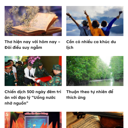
Thơ hiện nay với hôm nay –
Cần có nhiều ca khúc du
Đôi điều suy ngẫm
lịch
Chiến dịch 500 ngày đêm tri
Thuận theo tự nhiên để
ân với đạo lý “Uống nước
thích ứng
nhớ nguồn”