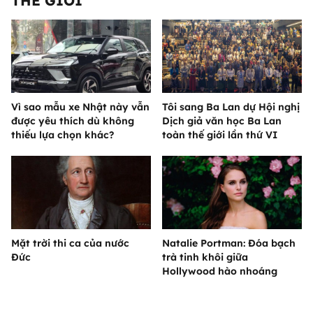
THẾ GIỚI
Vì sao mẫu xe Nhật này vẫn
Tôi sang Ba Lan dự Hội nghị
được yêu thích dù không
Dịch giả văn học Ba Lan
thiếu lựa chọn khác?
toàn thế giới lần thứ VI
Mặt trời thi ca của nước
Natalie Portman: Đóa bạch
Đức
trà tinh khôi giữa
Hollywood hào nhoáng