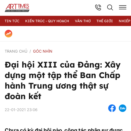
TIN TỨC
KIẾN TRÚC - QUY HOẠCH
VĂN THƠ
THẾ GIỚI
NHIẾP
TRANG CHỦ
GÓC NHÌN
Đại hội XIII của Đảng: Xây
dựng một tập thể Ban Chấp
hành Trung ương thật sự
đoàn kết
22-01-2021 23:06
Chưa có kỳ đại hội nào, công tác nhân sự được