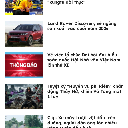
“kungfu đời thực”
Land Rover Discovery sẽ ngừng
sản xuất vào cuối năm 2026
Về việc tổ chức Đại hội đại biểu
toàn quốc Hội Nhà văn Việt Nam
lần thứ XI
Tuyệt kỹ "Huyền vũ phi kiếm" chấn
động Thủy Hử, khiến Võ Tòng mất
1 tay
Clip: Xe máy trượt vệt dầu trên
đường, người đàn ông lộn nhiều
vòng trước đầu ô tô