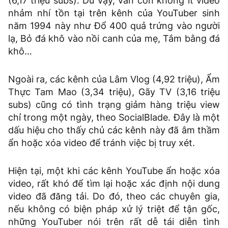
(6,17 triệu subs). Dù vậy, vẫn còn không ít video
nhảm nhí tồn tại trên kênh của YouTuber sinh
năm 1994 này như Đổ 400 quả trứng vào người
lạ, Bỏ đá khô vào nồi canh của mẹ, Tắm bằng đá
khô…
Ngoài ra, các kênh của Lâm Vlog (4,92 triệu), Ẩm
Thực Tam Mao (3,34 triệu), Gãy TV (3,16 triệu
subs) cũng có tình trạng giảm hàng triệu view
chỉ trong một ngày, theo SocialBlade. Đây là một
dấu hiệu cho thấy chủ các kênh này đã âm thầm
ẩn hoặc xóa video để tránh việc bị truy xét.
Hiện tại, một khi các kênh YouTube ẩn hoặc xóa
video, rất khó để tìm lại hoặc xác định nội dung
video đã đăng tải. Do đó, theo các chuyên gia,
nếu không có biện pháp xử lý triệt để tận gốc,
những YouTuber nói trên rất dễ tái diễn tình