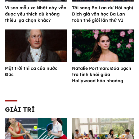
Vì sao mẫu xe Nhật này vẫn
Tôi sang Ba Lan dự Hội nghị
được yêu thích dù không
Dịch giả văn học Ba Lan
thiếu lựa chọn khác?
toàn thế giới lần thứ VI
Mặt trời thi ca của nước
Natalie Portman: Đóa bạch
Đức
trà tinh khôi giữa
Hollywood hào nhoáng
GIẢI TRÍ