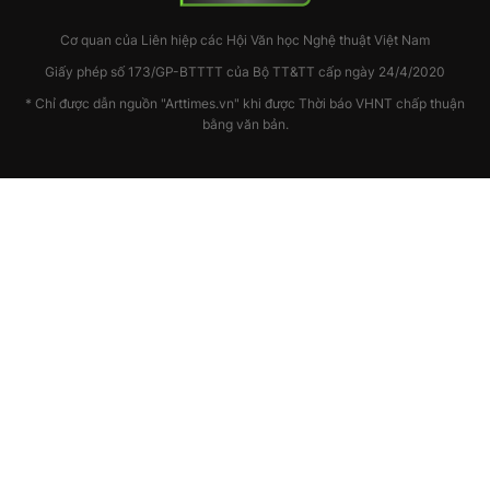
Cơ quan của Liên hiệp các Hội Văn học Nghệ thuật Việt Nam
Giấy phép số 173/GP-BTTTT của Bộ TT&TT cấp ngày 24/4/2020
* Chỉ được dẫn nguồn "Arttimes.vn" khi được Thời báo VHNT chấp thuận
bằng văn bản.