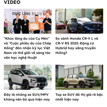
VIDEO
"Khúc lãng du của Cụ Mén"
So sánh Honda CR-V L và
và "Cuộc phiêu du của Chép
CR-V RS 2025: Động cơ
Hồng" đón nhận kỷ lục Việt
Hybrid hay xăng truyền
Nam và thế giới về sáng tác
thống?
văn học nghệ thuật
Đây là những xe SUV/MPV
Top xe SUV đô thị giá rẻ bậc
không nên bỏ qua hiện nay
nhất hiện nay