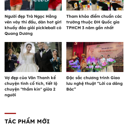
Người đẹp Trà Ngọc Hằng
Tham khảo điểm chuẩn các
vén váy thi đấu, dàn hot girl
trường thuộc ĐH Quốc gia
khuấy đảo giải pickleball có
TPHCM 3 năm gần nhất
Quang Dương
Vợ đẹp của Văn Thanh kể
Đặc sắc chương trình Giao
chuyện tình cổ tích, tiết lộ
lưu nghệ thuật “Lời ca dâng
chuyện "thầm kín" giữa 2
Bác”
người
TÁC PHẨM MỚI