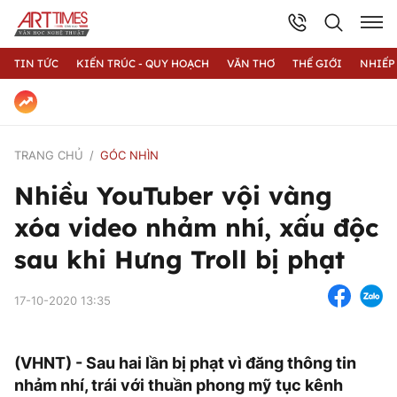
TIN TỨC
KIẾN TRÚC - QUY HOẠCH
VĂN THƠ
THẾ GIỚI
NHIẾP
TRANG CHỦ
GÓC NHÌN
Nhiều YouTuber vội vàng
xóa video nhảm nhí, xấu độc
sau khi Hưng Troll bị phạt
17-10-2020 13:35
(VHNT) - Sau hai lần bị phạt vì đăng thông tin
nhảm nhí, trái với thuần phong mỹ tục kênh