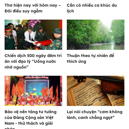
Thơ hiện nay với hôm nay –
Cần có nhiều ca khúc du
Đôi điều suy ngẫm
lịch
Chiến dịch 500 ngày đêm tri
Thuận theo tự nhiên để
ân với đạo lý “Uống nước
thích ứng
nhớ nguồn”
Bảo vệ nền tảng tư tưởng
Lại nói chuyện “cơm không
của Đảng Cộng sản Việt
lành, canh chẳng ngọt”
Nam - thử thách và giải