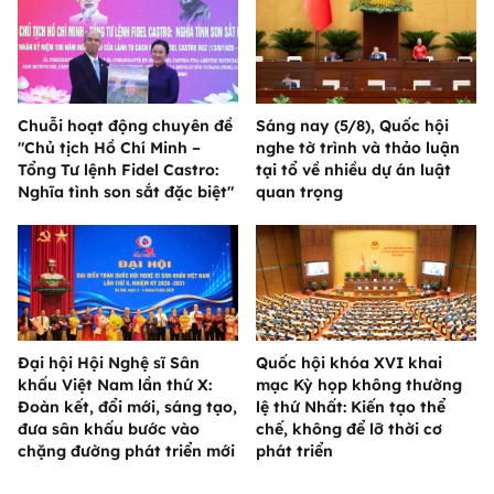
Chuỗi hoạt động chuyên đề
Sáng nay (5/8), Quốc hội
"Chủ tịch Hồ Chí Minh –
nghe tờ trình và thảo luận
Tổng Tư lệnh Fidel Castro:
tại tổ về nhiều dự án luật
Nghĩa tình son sắt đặc biệt"
quan trọng
Đại hội Hội Nghệ sĩ Sân
Quốc hội khóa XVI khai
khấu Việt Nam lần thứ X:
mạc Kỳ họp không thường
Đoàn kết, đổi mới, sáng tạo,
lệ thứ Nhất: Kiến tạo thể
đưa sân khấu bước vào
chế, không để lỡ thời cơ
chặng đường phát triển mới
phát triển