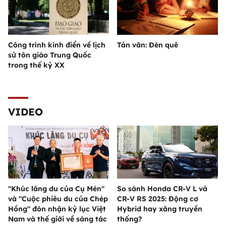
Công trình kinh điển về lịch
Tản văn: Đèn quê
sử tôn giáo Trung Quốc
trong thế kỷ XX
VIDEO
"Khúc lãng du của Cụ Mén"
So sánh Honda CR-V L và
và "Cuộc phiêu du của Chép
CR-V RS 2025: Động cơ
Hồng" đón nhận kỷ lục Việt
Hybrid hay xăng truyền
Nam và thế giới về sáng tác
thống?