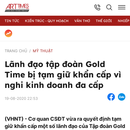
TIN TỨC
KIẾN TRÚC - QUY HOẠCH
VĂN THƠ
THẾ GIỚI
NHIẾP
TRANG CHỦ
MỸ THUẬT
Lãnh đạo tập đoàn Gold
Time bị tạm giữ khẩn cấp vì
nghi kinh doanh đa cấp
19-08-2020 22:53
(VHNT) - Cơ quan CSĐT vừa ra quyết định tạm
giữ khẩn cấp một số lãnh đạo của Tập đoàn Gold