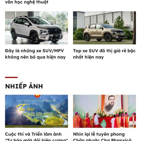
văn học nghệ thuật
Đây là những xe SUV/MPV
Top xe SUV đô thị giá rẻ bậc
không nên bỏ qua hiện nay
nhất hiện nay
NHIẾP ẢNH
Cuộc thi và Triển lãm ảnh
Nhìn lại lễ tuyên phong
"Tự hào một dải biên cương"
Chân phước Cha Phanxicô