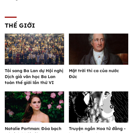
THẾ GIỚI
Tôi sang Ba Lan dự Hội nghị
Mặt trời thi ca của nước
Dịch giả văn học Ba Lan
Đức
toàn thế giới lần thứ VI
Natalie Portman: Đóa bạch
Truyện ngắn Hoa tử đằng -