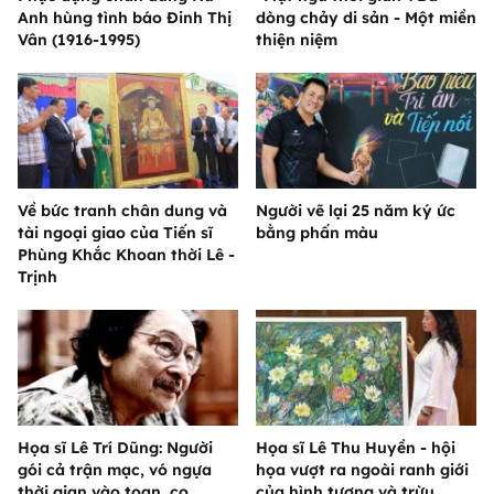
Anh hùng tình báo Đinh Thị
dòng chảy di sản - Một miền
Vân (1916-1995)
thiện niệm
Về bức tranh chân dung và
Người vẽ lại 25 năm ký ức
tài ngoại giao của Tiến sĩ
bằng phấn màu
Phùng Khắc Khoan thời Lê -
Trịnh
Họa sĩ Lê Trí Dũng: Người
Họa sĩ Lê Thu Huyền - hội
gói cả trận mạc, vó ngựa
họa vượt ra ngoài ranh giới
thời gian vào toan, cọ
của hình tượng và trừu