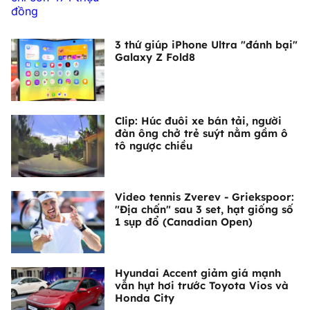
3 thứ giúp iPhone Ultra "đánh bại"
Galaxy Z Fold8
Clip: Húc đuôi xe bán tải, người
đàn ông chở trẻ suýt nằm gầm ô
tô ngược chiều
Video tennis Zverev - Griekspoor:
"Địa chấn" sau 3 set, hạt giống số
1 sụp đổ (Canadian Open)
Hyundai Accent giảm giá mạnh
vẫn hụt hơi trước Toyota Vios và
Honda City