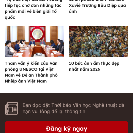
tiếp tục chờ đón những tác
Xaviê Trương Bửu Diệp qua
phẩm mới về biên giới Tổ
ảnh
quốc
Tham vấn ý kiến của Văn
10 bức ảnh ẩm thực đẹp
phòng UNESCO tại Việt
nhất năm 2026
Nam về Đề án Thành phố
Nhiếp ảnh Việt Nam
Bạn đọc đặt Thời báo Văn học Nghệ thuật dài
hạn vui lòng để lại thông tin
Đăng ký ngay