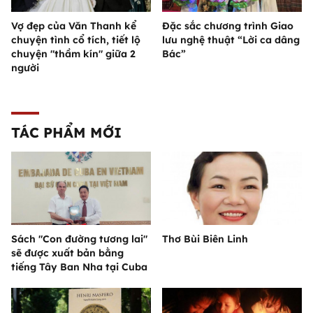
Vợ đẹp của Văn Thanh kể
Đặc sắc chương trình Giao
chuyện tình cổ tích, tiết lộ
lưu nghệ thuật “Lời ca dâng
chuyện "thầm kín" giữa 2
Bác”
người
TÁC PHẨM MỚI
Sách "Con đường tương lai"
Thơ Bùi Biên Linh
sẽ được xuất bản bằng
tiếng Tây Ban Nha tại Cuba