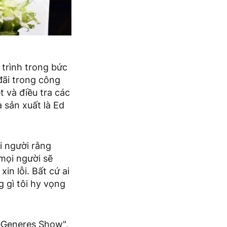
 trình trong bức
đãi trong công
 và điều tra các
 sản xuất là Ed
i người rằng
mọi người sẽ
xin lỗi. Bất cứ ai
g gì tôi hy vọng
DeGeneres Show",