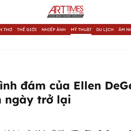
N THƠ
THẾ GIỚI
NHIẾP ẢNH
MỸ THUẬT
DU LỊCH
ÂM N
ình đám của Ellen DeG
 ngày trở lại