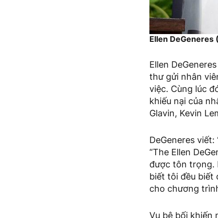
Ellen DeGeneres
Ellen DeGeneres 
thư gửi nhân vi
việc. Cùng lúc đ
khiếu nại của nh
Glavin, Kevin L
DeGeneres viết: 
“The Ellen DeGen
được tôn trọng. R
biết tôi đều biết
cho chương trình
Vụ bê bối khiến 