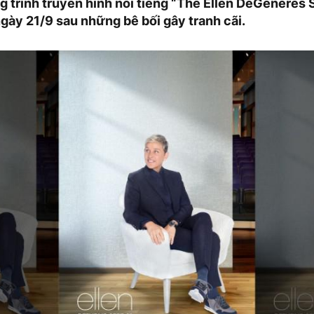
 trình truyền hình nổi tiếng “The Ellen DeGeneres 
 ngày 21/9 sau những bê bối gây tranh cãi.