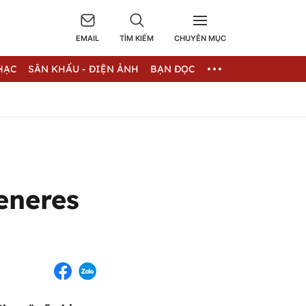
EMAIL
TÌM KIẾM
CHUYÊN MỤC
HẠC
SÂN KHẤU - ĐIỆN ẢNH
BẠN ĐỌC
eneres