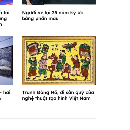
 tài
Người vẽ lại 25 năm ký ức
ùng
bằng phấn màu
h
- hai
Tranh Đông Hồ, di sản quý của
n
nghệ thuật tạo hình Việt Nam