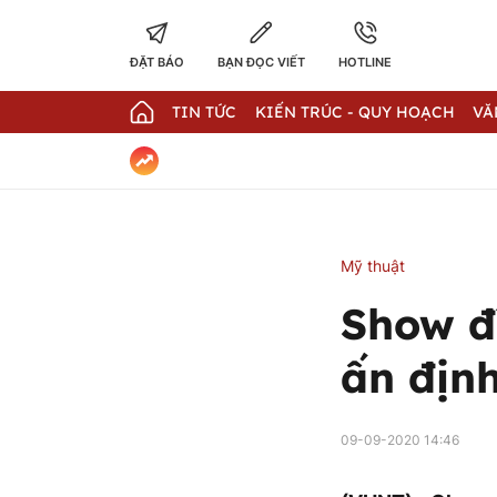
ĐẶT BÁO
BẠN ĐỌC VIẾT
HOTLINE
TIN TỨC
KIẾN TRÚC - QUY HOẠCH
VĂ
Mỹ thuật
Show đ
ấn định
09-09-2020 14:46