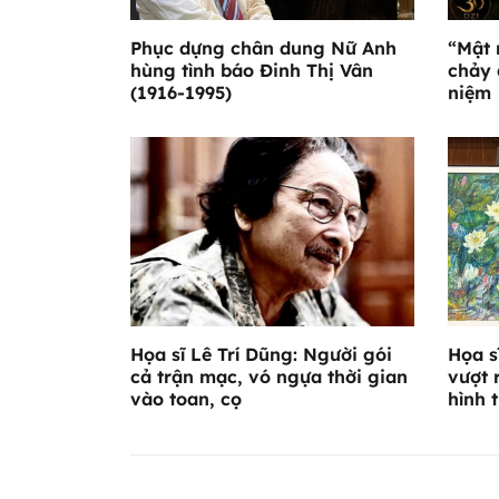
Phục dựng chân dung Nữ Anh
“Mật 
hùng tình báo Đinh Thị Vân
chảy 
(1916-1995)
niệm
Họa sĩ Lê Trí Dũng: Người gói
Họa s
cả trận mạc, vó ngựa thời gian
vượt 
vào toan, cọ
hình 