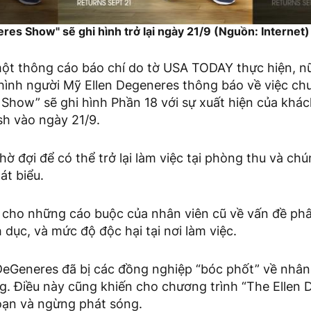
res Show" sẽ ghi hình trở lại ngày 21/9 (Nguồn: Internet)
ột thông cáo báo chí do tờ USA TODAY thực hiện, nữ 
 hình người Mỹ Ellen Degeneres thông báo về việc ch
Show” sẽ ghi hình Phần 18 với sự xuất hiện của khác
sh vào ngày 21/9.
hờ đợi để có thể trở lại làm việc tại phòng thu và chú
át biểu.
ỉ cho những cáo buộc của nhân viên cũ về vấn đề ph
h dục, và mức độ độc hại tại nơi làm việc.
 DeGeneres đã bị các đồng nghiệp “bóc phốt” về nhân
ng. Điều này cũng khiến cho chương trình “The Ellen
oạn và ngừng phát sóng.