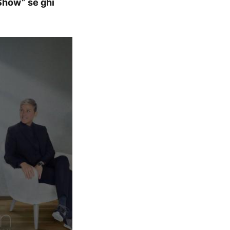
Show” sẽ ghi