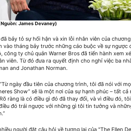
 (Nguồn: James Devaney)
đã bảy tỏ sự hối hận và xin lỗi nhân viên của chương
ên vào tháng bảy trước những cáo buộc về sự ngược 
ó, công ty chủ quản Warner Bros đã tiến hành xem xét
ân viên. Từ đó đưa ra quyết định cho nghỉ việc ba nhà
eman and Jonathan Norman.
“Từ ngày đầu tiên của chương trình, tôi đã nói với mọ
eres Show” sẽ là một nơi của sự hạnh phúc – tất cả 
õ ràng là có điều gì đó đã thay đổi, và vì điều đó, tôi 
 điều đó trái ngược với những gì tôi tin tưởng và nhữn
.”
nhiều người đặt câu hỏi về tương lai của "The Ellen 