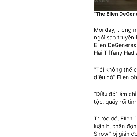
"The Ellen DeGene
Mới đây, trong m
ngôi sao truyền
Ellen DeGeneres 
Hài Tiffany Hadi
“Tôi không thể c
điều đó” Ellen ph
“Điều đó” ám ch
tộc, quấy rối tìn
Trước đó, Ellen
luận bị chấn độ
Show” bị gián đ