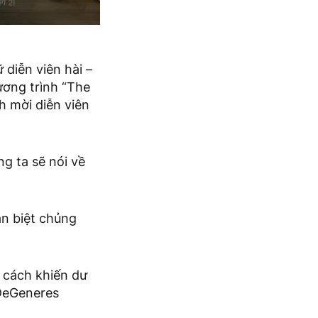
diễn viên hài –
ương trình “The
h mời diễn viên
ng ta sẽ nói về
ân biệt chủng
 cách khiến dư
 DeGeneres