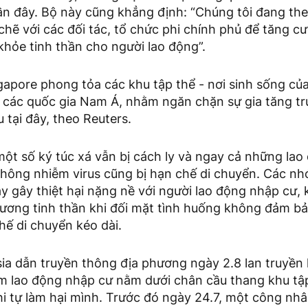
ần đây. Bộ này cũng khẳng định: “Chúng tôi đang the
chẽ với các đối tác, tổ chức phi chính phủ để tăng 
 khỏe tinh thần cho người lao động”.
ngapore phong tỏa các khu tập thể - nơi sinh sống c
 các quốc gia Nam Á, nhằm ngăn chặn sự gia tăng t
 tại đây, theo Reuters.
ột số ký túc xá vẫn bị cách ly và ngay cả những la
hông nhiễm virus cũng bị hạn chế di chuyển. Các n
y gây thiệt hại nặng nề với người lao động nhập cư, 
hương tinh thần khi đối mặt tình huống không đảm b
hế di chuyển kéo dài.
a dẫn truyền thông địa phương ngày 2.8 lan truyền
 lao động nhập cư nằm dưới chân cầu thang khu tập
i tự làm hại mình. Trước đó ngày 24.7, một công nhâ