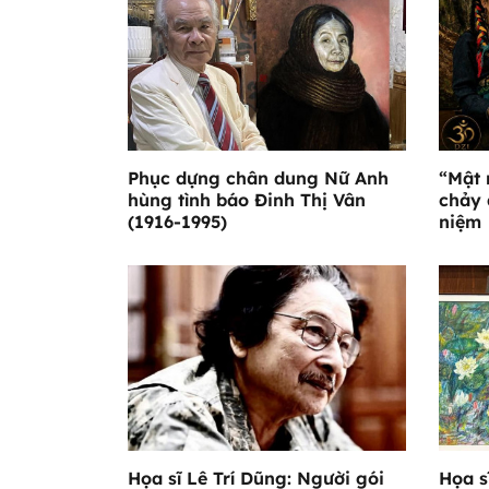
Phục dựng chân dung Nữ Anh
“Mật 
hùng tình báo Đinh Thị Vân
chảy 
(1916-1995)
niệm
Họa sĩ Lê Trí Dũng: Người gói
Họa s