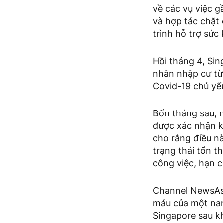
về các vụ việc g
và hợp tác chặt 
trình hỗ trợ sức
Hồi tháng 4, Si
nhân nhập cư từ
Covid-19 chủ yếu
Bốn tháng sau, m
được xác nhận k
cho rằng điều nà
trạng thái tổn t
công việc, hạn c
Channel NewsAsi
máu của một nam
Singapore sau kh