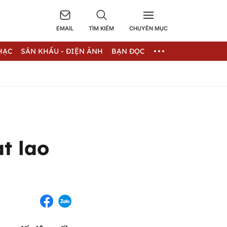
EMAIL
TÌM KIẾM
CHUYÊN MỤC
HẠC
SÂN KHẤU - ĐIỆN ẢNH
BẠN ĐỌC
t lao