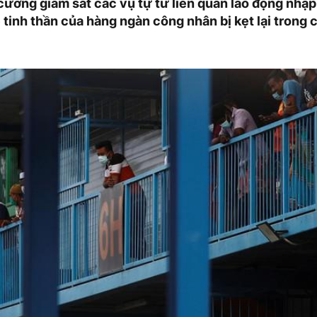
cường giám sát các vụ tự tử liên quan lao động nhập
 tinh thần của hàng ngàn công nhân bị kẹt lại trong 