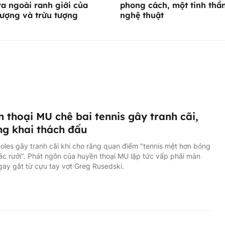
ra ngoài ranh giới của
phong cách, một tinh thầ
tượng và trừu tượng
nghệ thuật
 thoại MU chê bai tennis gây tranh cãi,
ng khai thách đấu
oles gây tranh cãi khi cho rằng quan điểm "tennis mệt hơn bóng
rác rưởi". Phát ngôn của huyền thoại MU lập tức vấp phải màn
gay gắt từ cựu tay vợt Greg Rusedski.