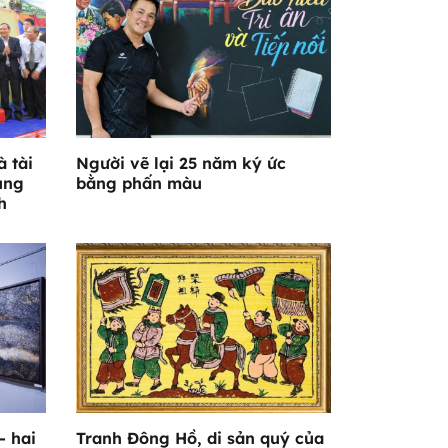
 tài
Người vẽ lại 25 năm ký ức
ùng
bằng phấn màu
h
- hai
Tranh Đông Hồ, di sản quý của