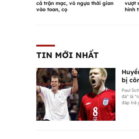
cả trận mạc, vó ngựa thời gian
vượt 
vào toan, cọ
hình 
TIN MỚI NHẤT
Huyền
bị cô
Paul Sch
đá" là "
đáp trả 