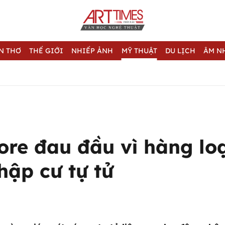
N THƠ
THẾ GIỚI
NHIẾP ẢNH
MỸ THUẬT
DU LỊCH
ÂM N
ore đau đầu vì hàng loạ
hập cư tự tử