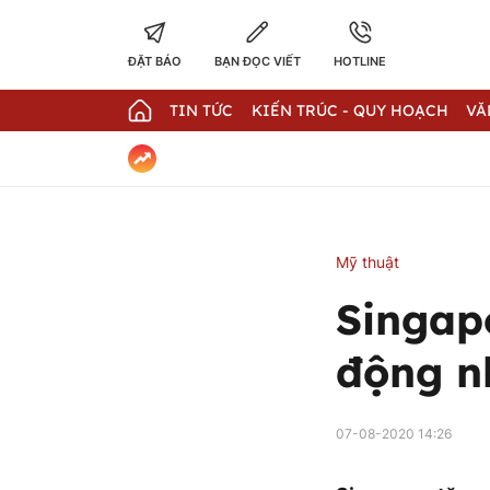
ĐẶT BÁO
BẠN ĐỌC VIẾT
HOTLINE
TIN TỨC
KIẾN TRÚC - QUY HOẠCH
VĂ
Mỹ thuật
Singap
động n
07-08-2020 14:26