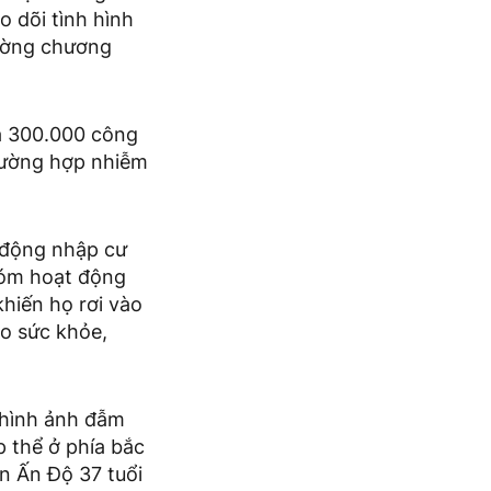
o dõi tình hình
cường chương
ủa 300.000 công
rường hợp nhiễm
o động nhập cư
hóm hoạt động
khiến họ rơi vào
ảo sức khỏe,
 hình ảnh đẫm
 thể ở phía bắc
n Ấn Độ 37 tuổi