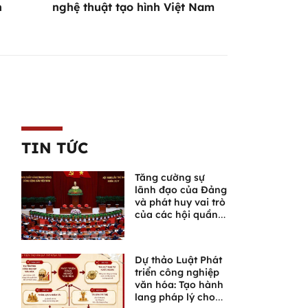
n
nghệ thuật tạo hình Việt Nam
TIN TỨC
Tăng cường sự
lãnh đạo của Đảng
và phát huy vai trò
của các hội quần
chúng trong giai
đoạn phát triển
mới
Dự thảo Luật Phát
triển công nghiệp
văn hóa: Tạo hành
lang pháp lý cho