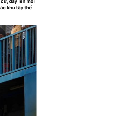
 cư, dấy lên mối
các khu tập thể