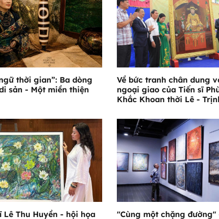
ngữ thời gian”: Ba dòng
Về bức tranh chân dung và
di sản - Một miền thiện
ngoại giao của Tiến sĩ Ph
Khắc Khoan thời Lê - Trịn
ĩ Lê Thu Huyền - hội họa
"Cùng một chặng đường" 