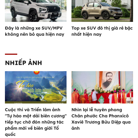
Đây là những xe SUV/MPV
Top xe SUV đô thị giá rẻ bậc
không nên bỏ qua hiện nay
nhất hiện nay
NHIẾP ẢNH
Cuộc thi và Triển lãm ảnh
Nhìn lại lễ tuyên phong
"Tự hào một dải biên cương"
Chân phước Cha Phanxicô
tiếp tục chờ đón những tác
Xaviê Trương Bửu Diệp qua
phẩm mới về biên giới Tổ
ảnh
quốc