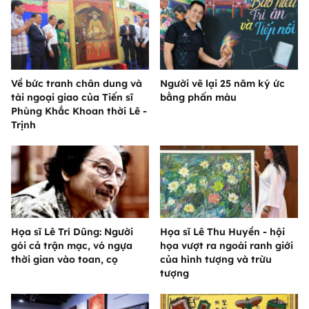
Về bức tranh chân dung và
Người vẽ lại 25 năm ký ức
tài ngoại giao của Tiến sĩ
bằng phấn màu
Phùng Khắc Khoan thời Lê -
Trịnh
Họa sĩ Lê Trí Dũng: Người
Họa sĩ Lê Thu Huyền - hội
gói cả trận mạc, vó ngựa
họa vượt ra ngoài ranh giới
thời gian vào toan, cọ
của hình tượng và trừu
tượng