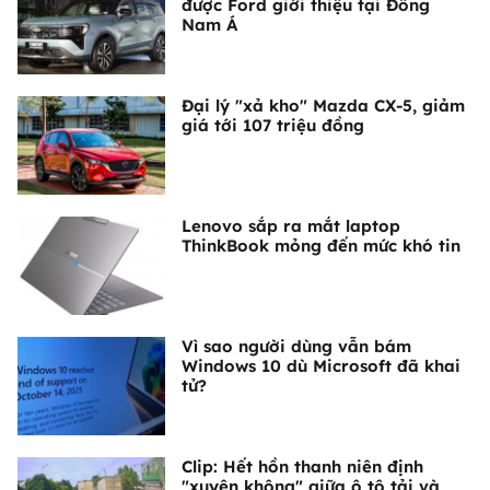
được Ford giới thiệu tại Đông
Nam Á
Đại lý "xả kho" Mazda CX-5, giảm
giá tới 107 triệu đồng
Lenovo sắp ra mắt laptop
ThinkBook mỏng đến mức khó tin
Vì sao người dùng vẫn bám
Windows 10 dù Microsoft đã khai
tử?
Clip: Hết hồn thanh niên định
"xuyên không" giữa ô tô tải và