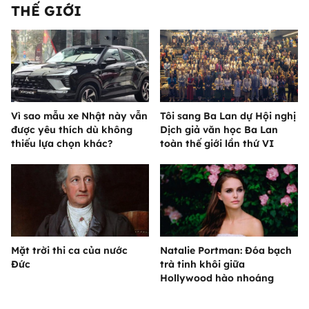
THẾ GIỚI
Vì sao mẫu xe Nhật này vẫn
Tôi sang Ba Lan dự Hội nghị
được yêu thích dù không
Dịch giả văn học Ba Lan
thiếu lựa chọn khác?
toàn thế giới lần thứ VI
Mặt trời thi ca của nước
Natalie Portman: Đóa bạch
Đức
trà tinh khôi giữa
Hollywood hào nhoáng