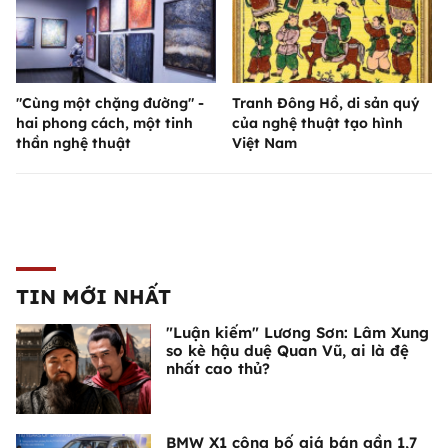
"Cùng một chặng đường" -
Tranh Đông Hồ, di sản quý
hai phong cách, một tinh
của nghệ thuật tạo hình
thần nghệ thuật
Việt Nam
TIN MỚI NHẤT
"Luận kiếm" Lương Sơn: Lâm Xung
so kè hậu duệ Quan Vũ, ai là đệ
nhất cao thủ?
BMW X1 công bố giá bán gần 1,7