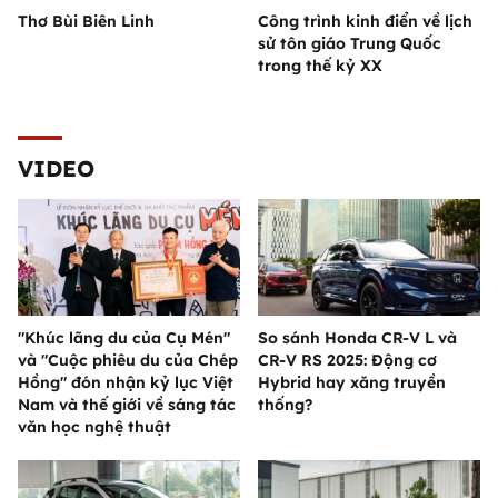
Thơ Bùi Biên Linh
Công trình kinh điển về lịch
sử tôn giáo Trung Quốc
trong thế kỷ XX
VIDEO
"Khúc lãng du của Cụ Mén"
So sánh Honda CR-V L và
và "Cuộc phiêu du của Chép
CR-V RS 2025: Động cơ
Hồng" đón nhận kỷ lục Việt
Hybrid hay xăng truyền
Nam và thế giới về sáng tác
thống?
văn học nghệ thuật