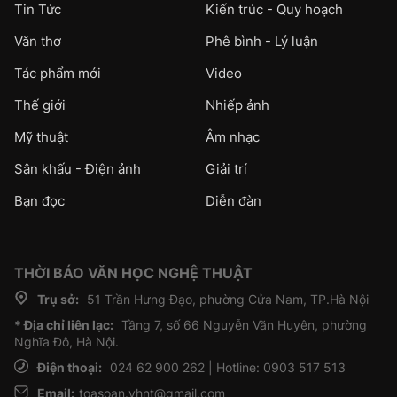
Tin Tức
Kiến trúc - Quy hoạch
Văn thơ
Phê bình - Lý luận
Tác phẩm mới
Video
Thế giới
Nhiếp ảnh
Mỹ thuật
Âm nhạc
Sân khấu - Điện ảnh
Giải trí
Bạn đọc
Diễn đàn
THỜI BÁO VĂN HỌC NGHỆ THUẬT
Trụ sở:
51 Trần Hưng Đạo, phường Cửa Nam, TP.Hà Nội
* Địa chỉ liên lạc:
Tầng 7, số 66 Nguyễn Văn Huyên, phường
Nghĩa Đô, Hà Nội.
Điện thoại:
024 62 900 262 | Hotline: 0903 517 513
Email:
toasoan.vhnt@gmail.com