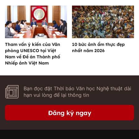
Tham vấn ý kiến của Văn
10 bức ảnh ẩm thực đẹp
phòng UNESCO tại Việt
nhất năm 2026
Nam về Đề án Thành phố
Nhiếp ảnh Việt Nam
Bạn đọc đặt Thời báo Văn học Nghệ thuật dài
hạn vui lòng để lại thông tin
Đăng ký ngay