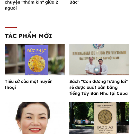
chuyện "thầm kín" giữa 2
Bác”
người
TÁC PHẨM MỚI
Tiểu sử của một huyền
Sách "Con đường tương lai"
thoại
sẽ được xuất bản bằng
tiếng Tây Ban Nha tại Cuba