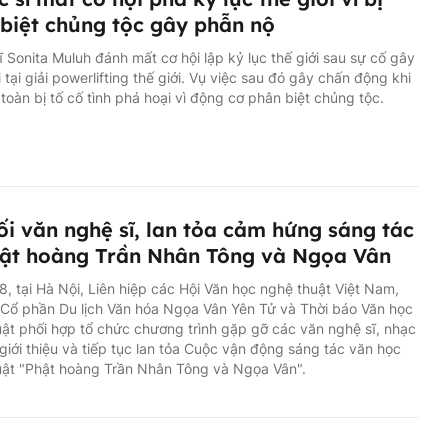
biệt chủng tộc gây phẫn nộ
ĩ Sonita Muluh đánh mất cơ hội lập kỷ lục thế giới sau sự cố gây
i tại giải powerlifting thế giới. Vụ việc sau đó gây chấn động khi
n toàn bị tố cố tình phá hoại vì động cơ phân biệt chủng tộc.
ối văn nghệ sĩ, lan tỏa cảm hứng sáng tác
ật hoàng Trần Nhân Tông và Ngọa Vân
8, tại Hà Nội, Liên hiệp các Hội Văn học nghệ thuật Việt Nam,
Cổ phần Du lịch Văn hóa Ngọa Vân Yên Tử và Thời báo Văn học
ật phối hợp tổ chức chương trình gặp gỡ các văn nghệ sĩ, nhạc
giới thiệu và tiếp tục lan tỏa Cuộc vận động sáng tác văn học
uật "Phật hoàng Trần Nhân Tông và Ngọa Vân".