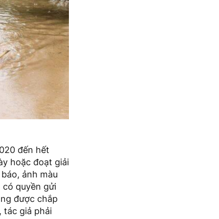
2020 đến hết
y hoặc đoạt giải
g báo, ảnh màu
ả có quyền gửi
hông được chắp
 tác giả phải