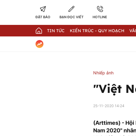
ĐẶT BÁO
BẠN ĐỌC VIẾT
HOTLINE
TIN TỨC
KIẾN TRÚC - QUY HOẠCH
VĂ
Nhiếp ảnh
"Việt 
25-11-2020 14:24
(Arttimes) - Hội
Nam 2020" nhân 