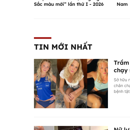
Sắc màu mới” lần thứ I - 2026
Nam
TIN MỚI NHẤT
Trầm 
chạy 
Sở hữu n
chân ch
bệnh tật
Nữ lự