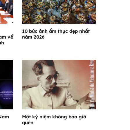
10 bức ảnh ẩm thực đẹp nhất
am về
năm 2026
nh
 Nam
Một kỷ niệm không bao giờ
quên