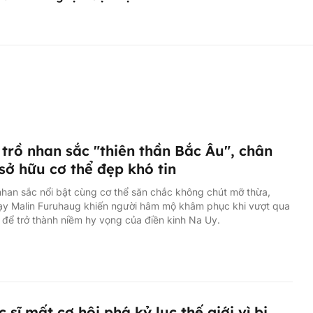
trồ nhan sắc "thiên thần Bắc Âu", chân
sở hữu cơ thể đẹp khó tin
han sắc nổi bật cùng cơ thể săn chắc không chút mỡ thừa,
ạy Malin Furuhaug khiến người hâm mộ khâm phục khi vượt qua
 để trở thành niềm hy vọng của điền kinh Na Uy.
c sĩ mất cơ hội phá kỷ lục thế giới vì bị