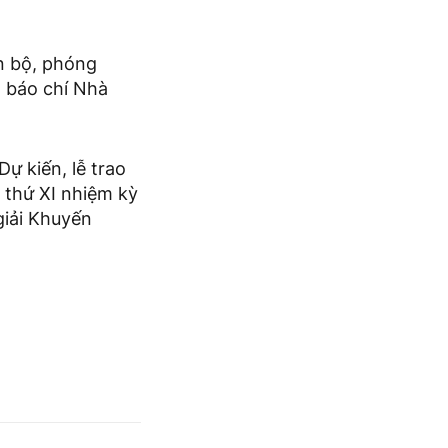
án bộ, phóng
h báo chí Nhà
ự kiến, lễ trao
n thứ XI nhiệm kỳ
 giải Khuyến