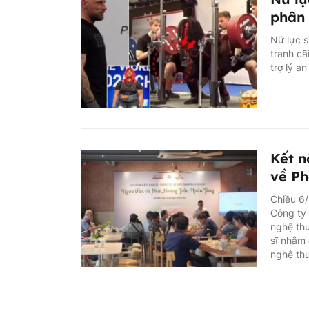
phân 
Nữ lực s
tranh cã
trợ lý a
Kết n
về Ph
Chiều 6/
Công ty 
nghệ thu
sĩ nhằm 
nghệ th