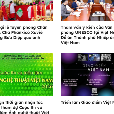
lại lễ tuyên phong Chân
Tham vấn ý kiến của Văn
 Cha Phanxicô Xaviê
phòng UNESCO tại Việt N
g Bửu Diệp qua ảnh
Đề án Thành phố Nhiếp ả
Việt Nam
ạn thời gian nhận tác
Triển lãm Giao điểm Việt
tham dự Cuộc thi và
 lãm Ảnh nghệ thuật Việt