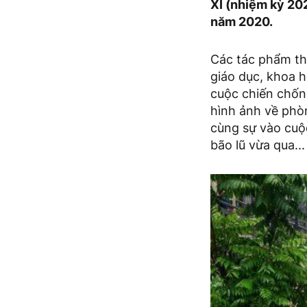
XI (nhiệm kỳ 20
năm 2020.
Các tác phẩm th
giáo dục, khoa h
cuộc chiến chốn
hình ảnh về phòn
cùng sự vào cuộ
bão lũ vừa qua..