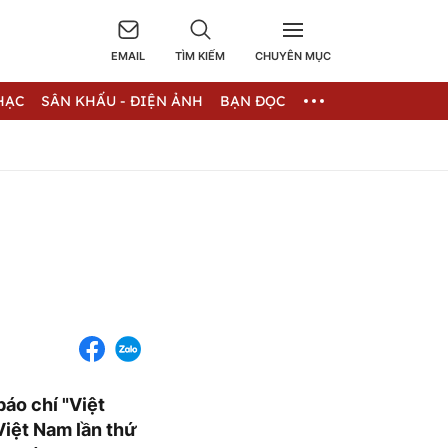
EMAIL
TÌM KIẾM
CHUYÊN MỤC
HẠC
SÂN KHẤU - ĐIỆN ẢNH
BẠN ĐỌC
báo chí "Việt
Việt Nam lần thứ