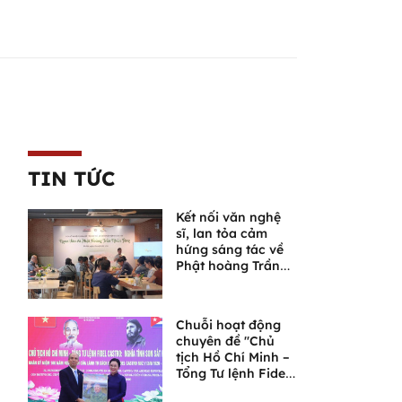
TIN TỨC
Kết nối văn nghệ
sĩ, lan tỏa cảm
hứng sáng tác về
Phật hoàng Trần
Nhân Tông và
Ngọa Vân
Chuỗi hoạt động
chuyên đề "Chủ
tịch Hồ Chí Minh –
Tổng Tư lệnh Fidel
Castro: Nghĩa tình