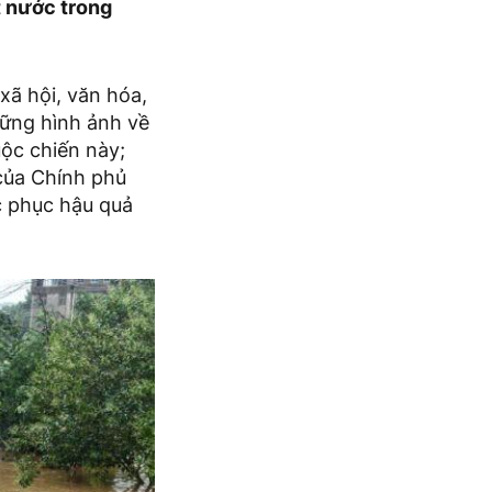
t nước trong
xã hội, văn hóa,
hững hình ảnh về
ộc chiến này;
 của Chính phủ
c phục hậu quả