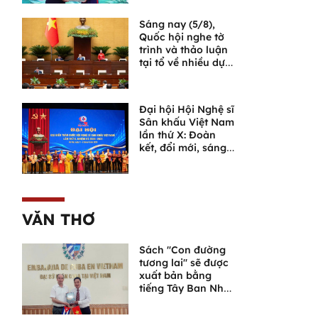
son sắt đặc biệt"
Sáng nay (5/8),
Quốc hội nghe tờ
trình và thảo luận
tại tổ về nhiều dự
án luật quan trọng
Đại hội Hội Nghệ sĩ
Sân khấu Việt Nam
lần thứ X: Đoàn
kết, đổi mới, sáng
tạo, đưa sân khấu
bước vào chặng
đường phát triển
mới
VĂN THƠ
Sách "Con đường
tương lai" sẽ được
xuất bản bằng
tiếng Tây Ban Nha
tại Cuba