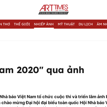
N THƠ
THẾ GIỚI
NHIẾP ẢNH
MỸ THUẬT
DU LỊCH
ÂM N
Nam 2020" qua ảnh
 Nhà báo Việt Nam tổ chức cuộc thi và triển lãm ảnh 
chào mừng Đại hội đại biểu toàn quốc Hội Nhà báo 