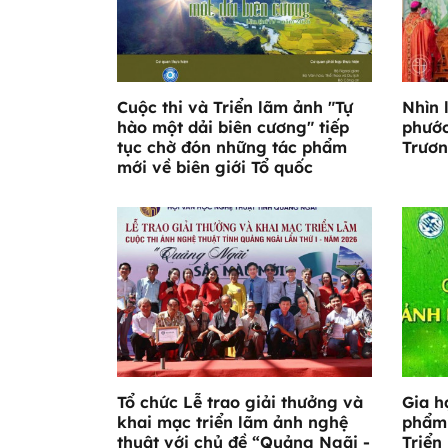
Cuộc thi và Triển lãm ảnh "Tự
Nhìn 
hào một dải biên cương" tiếp
phước
tục chờ đón những tác phẩm
Trươn
mới về biên giới Tổ quốc
Tổ chức Lễ trao giải thưởng và
Gia h
khai mạc triển lãm ảnh nghệ
phẩm 
thuật với chủ đề “Quảng Ngãi -
Triển