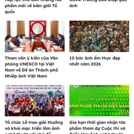
phẩm mới về biên giới Tổ
ảnh
quốc
Tham vấn ý kiến của Văn
10 bức ảnh ẩm thực đẹp
phòng UNESCO tại Việt
nhất năm 2026
Nam về Đề án Thành phố
Nhiếp ảnh Việt Nam
Tổ chức Lễ trao giải thưởng
Gia hạn thời gian nhận tác
và khai mạc triển lãm ảnh
phẩm tham dự Cuộc thi và