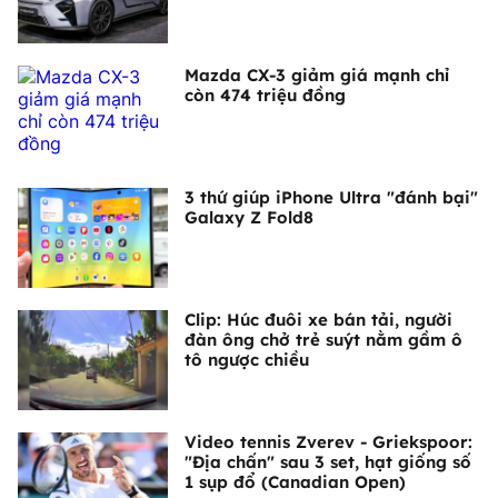
Mazda CX-3 giảm giá mạnh chỉ
còn 474 triệu đồng
3 thứ giúp iPhone Ultra "đánh bại"
Galaxy Z Fold8
Clip: Húc đuôi xe bán tải, người
đàn ông chở trẻ suýt nằm gầm ô
tô ngược chiều
Video tennis Zverev - Griekspoor:
"Địa chấn" sau 3 set, hạt giống số
1 sụp đổ (Canadian Open)