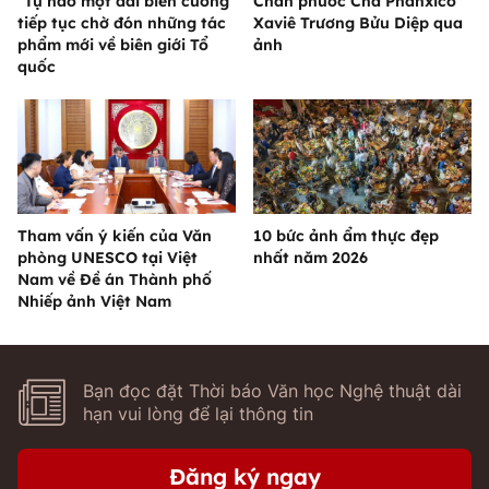
"Tự hào một dải biên cương"
Chân phước Cha Phanxicô
tiếp tục chờ đón những tác
Xaviê Trương Bửu Diệp qua
phẩm mới về biên giới Tổ
ảnh
quốc
Tham vấn ý kiến của Văn
10 bức ảnh ẩm thực đẹp
phòng UNESCO tại Việt
nhất năm 2026
Nam về Đề án Thành phố
Nhiếp ảnh Việt Nam
Bạn đọc đặt Thời báo Văn học Nghệ thuật dài
hạn vui lòng để lại thông tin
Đăng ký ngay