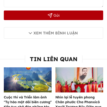
Gửi
XEM THÊM BÌNH LUẬN
TIN LIÊN QUAN
Cuộc thi và Triển lãm ảnh
Nhìn lại lễ tuyên phong
"Tự hào một dải biên cương"
Chân phước Cha Phanxicô
tiếp tục chờ đón những tác
Xaviê Trương Bửu Diệp qua