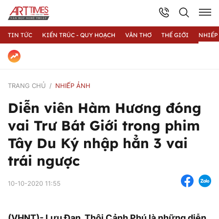
TIN TỨC
KIẾN TRÚC - QUY HOẠCH
VĂN THƠ
THẾ GIỚI
NHIẾP
TRANG CHỦ
NHIẾP ẢNH
Diễn viên Hàm Hương đóng
vai Trư Bát Giới trong phim
Tây Du Ký nhập hẳn 3 vai
trái ngược
10-10-2020 11:55
(VHNT)- Lưu Đan, Thôi Cảnh Phú là những diễn