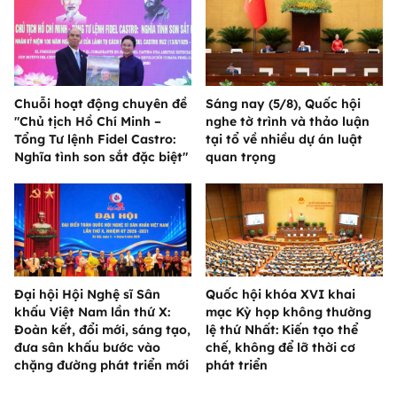
Chuỗi hoạt động chuyên đề
Sáng nay (5/8), Quốc hội
"Chủ tịch Hồ Chí Minh –
nghe tờ trình và thảo luận
Tổng Tư lệnh Fidel Castro:
tại tổ về nhiều dự án luật
Nghĩa tình son sắt đặc biệt"
quan trọng
Đại hội Hội Nghệ sĩ Sân
Quốc hội khóa XVI khai
khấu Việt Nam lần thứ X:
mạc Kỳ họp không thường
Đoàn kết, đổi mới, sáng tạo,
lệ thứ Nhất: Kiến tạo thể
đưa sân khấu bước vào
chế, không để lỡ thời cơ
chặng đường phát triển mới
phát triển