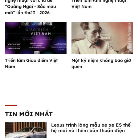
nghệ thuật với chủ đề
Triển lãm Ảnh nghệ thuật
“Quảng Ngãi - Sắc màu
Việt Nam
mới” lần thứ I - 2026
Triển lãm Giao điểm Việt
Một kỷ niệm không bao giờ
Nam
quên
TIN MỚI NHẤT
Lexus trình làng mẫu xe xe ES thế
hệ mới và thêm bản thuần điện