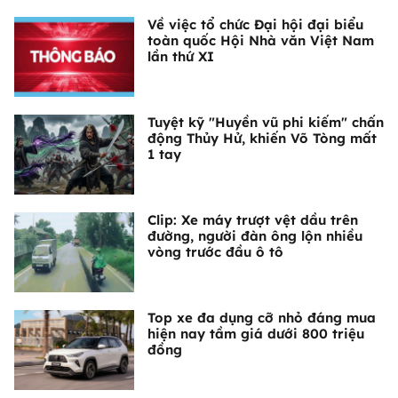
Về việc tổ chức Đại hội đại biểu
toàn quốc Hội Nhà văn Việt Nam
lần thứ XI
Tuyệt kỹ "Huyền vũ phi kiếm" chấn
động Thủy Hử, khiến Võ Tòng mất
1 tay
Clip: Xe máy trượt vệt dầu trên
đường, người đàn ông lộn nhiều
vòng trước đầu ô tô
Top xe đa dụng cỡ nhỏ đáng mua
hiện nay tầm giá dưới 800 triệu
đồng