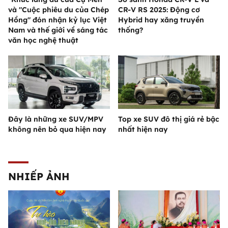
và "Cuộc phiêu du của Chép
CR-V RS 2025: Động cơ
Hồng" đón nhận kỷ lục Việt
Hybrid hay xăng truyền
Nam và thế giới về sáng tác
thống?
văn học nghệ thuật
Đây là những xe SUV/MPV
Top xe SUV đô thị giá rẻ bậc
không nên bỏ qua hiện nay
nhất hiện nay
NHIẾP ẢNH