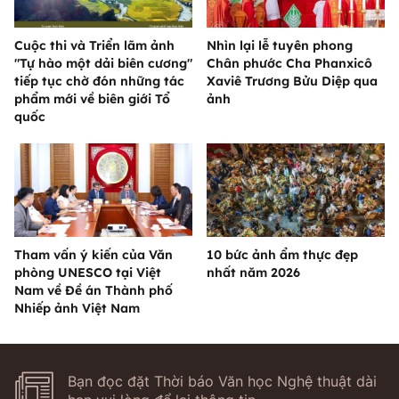
Cuộc thi và Triển lãm ảnh
Nhìn lại lễ tuyên phong
"Tự hào một dải biên cương"
Chân phước Cha Phanxicô
tiếp tục chờ đón những tác
Xaviê Trương Bửu Diệp qua
phẩm mới về biên giới Tổ
ảnh
quốc
Tham vấn ý kiến của Văn
10 bức ảnh ẩm thực đẹp
phòng UNESCO tại Việt
nhất năm 2026
Nam về Đề án Thành phố
Nhiếp ảnh Việt Nam
Bạn đọc đặt Thời báo Văn học Nghệ thuật dài