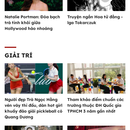
Natalie Portman: Đóa bạch
Truyện ngắn Hoa tử đằng -
trà tinh khôi giữa
lga Tokarczuk
Hollywood hào nhoáng
GIẢI TRÍ
Người đẹp Trà Ngọc Hằng
Tham khảo điểm chuẩn các
vén váy thi đấu, dàn hot girl
trường thuộc ĐH Quốc gia
khuấy đảo giải pickleball có
TPHCM 3 năm gần nhất
Quang Dương