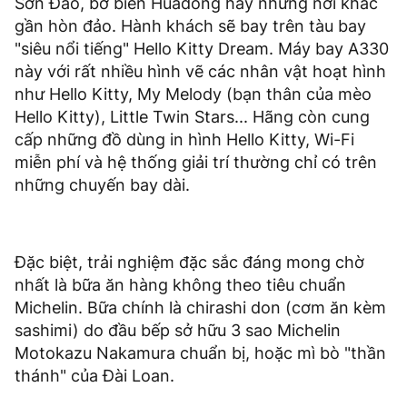
Sơn Đảo, bờ biển Huadong hay những nơi khác
gần hòn đảo. Hành khách sẽ bay trên tàu bay
"siêu nổi tiếng" Hello Kitty Dream. Máy bay A330
này với rất nhiều hình vẽ các nhân vật hoạt hình
như Hello Kitty, My Melody (bạn thân của mèo
Hello Kitty), Little Twin Stars... Hãng còn cung
cấp những đồ dùng in hình Hello Kitty, Wi-Fi
miễn phí và hệ thống giải trí thường chỉ có trên
những chuyến bay dài.
Đặc biệt, trải nghiệm đặc sắc đáng mong chờ
nhất là bữa ăn hàng không theo tiêu chuẩn
Michelin. Bữa chính là chirashi don (cơm ăn kèm
sashimi) do đầu bếp sở hữu 3 sao Michelin
Motokazu Nakamura chuẩn bị, hoặc mì bò "thần
thánh" của Đài Loan.