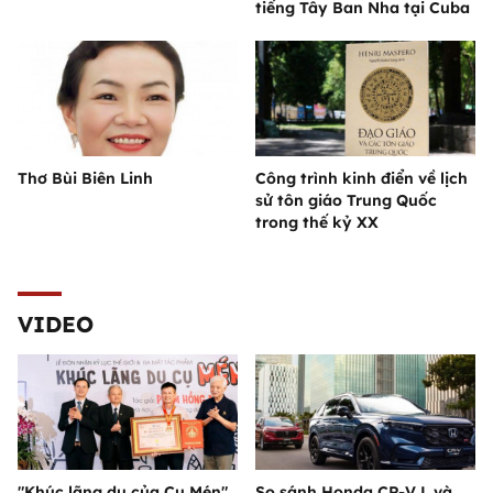
tiếng Tây Ban Nha tại Cuba
Thơ Bùi Biên Linh
Công trình kinh điển về lịch
sử tôn giáo Trung Quốc
trong thế kỷ XX
VIDEO
"Khúc lãng du của Cụ Mén"
So sánh Honda CR-V L và