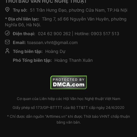
THỜI BÁO VĂN HỌC NGHỆ THUẬT
Trụ sở:
51 Trần Hưng Đạo, phường Cửa Nam, TP.Hà Nội
* Địa chỉ liên lạc:
Tầng 7, số 66 Nguyễn Văn Huyên, phường
Nghĩa Đô, Hà Nội.
Điện thoại:
024 62 900 262 | Hotline: 0903 517 513
Email:
toasoan.vhnt@gmail.com
Tổng biên tập:
Hoàng Dự
Phó Tổng biên tập:
Hoàng Thanh Xuân
Cơ quan của Liên hiệp các Hội Văn học Nghệ thuật Việt Nam
Giấy phép số 173/GP-BTTTT của Bộ TT&TT cấp ngày 24/4/2020
* Chỉ được dẫn nguồn "Arttimes.vn" khi được Thời báo VHNT chấp thuận
bằng văn bản.