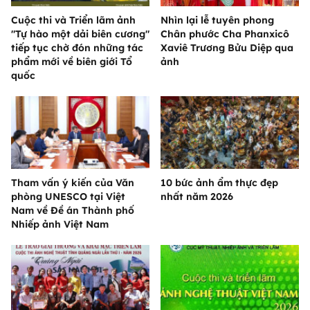
Cuộc thi và Triển lãm ảnh
Nhìn lại lễ tuyên phong
"Tự hào một dải biên cương"
Chân phước Cha Phanxicô
tiếp tục chờ đón những tác
Xaviê Trương Bửu Diệp qua
phẩm mới về biên giới Tổ
ảnh
quốc
Tham vấn ý kiến của Văn
10 bức ảnh ẩm thực đẹp
phòng UNESCO tại Việt
nhất năm 2026
Nam về Đề án Thành phố
Nhiếp ảnh Việt Nam