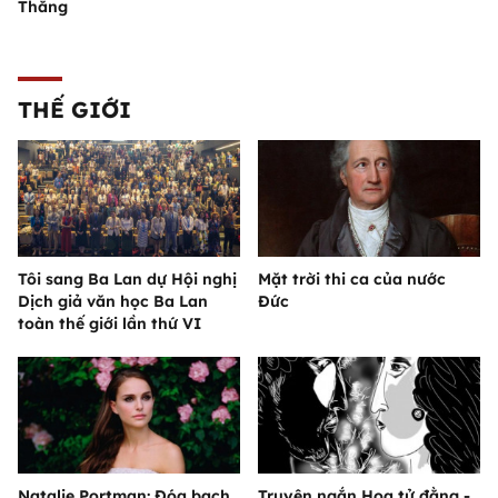
Thắng
THẾ GIỚI
Tôi sang Ba Lan dự Hội nghị
Mặt trời thi ca của nước
Dịch giả văn học Ba Lan
Đức
toàn thế giới lần thứ VI
Natalie Portman: Đóa bạch
Truyện ngắn Hoa tử đằng -