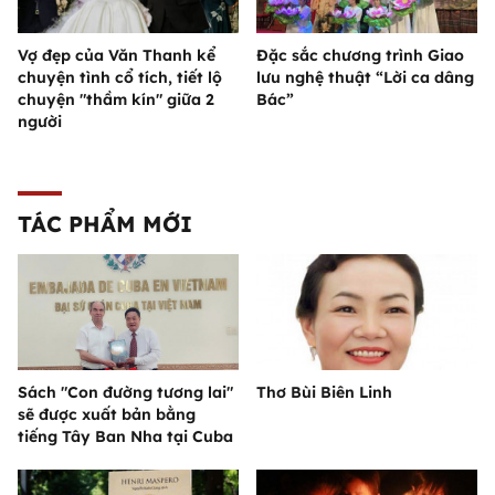
Vợ đẹp của Văn Thanh kể
Đặc sắc chương trình Giao
chuyện tình cổ tích, tiết lộ
lưu nghệ thuật “Lời ca dâng
chuyện "thầm kín" giữa 2
Bác”
người
TÁC PHẨM MỚI
Sách "Con đường tương lai"
Thơ Bùi Biên Linh
sẽ được xuất bản bằng
tiếng Tây Ban Nha tại Cuba