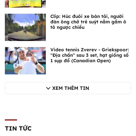
Clip: Húc đuôi xe bán tải, người
đàn ông chở trẻ suýt nằm gầm ô
tô ngược chiều
Video tennis Zverev - Griekspoor:
"Địa chấn" sau 3 set, hạt giống số
1 sụp đổ (Canadian Open)
XEM THÊM TIN
TIN TỨC