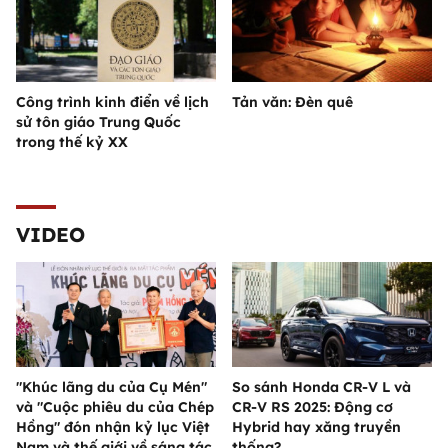
Công trình kinh điển về lịch
Tản văn: Đèn quê
sử tôn giáo Trung Quốc
trong thế kỷ XX
VIDEO
"Khúc lãng du của Cụ Mén"
So sánh Honda CR-V L và
và "Cuộc phiêu du của Chép
CR-V RS 2025: Động cơ
Hồng" đón nhận kỷ lục Việt
Hybrid hay xăng truyền
Nam và thế giới về sáng tác
thống?