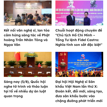
Kết nối văn nghệ sĩ, lan tỏa
Chuỗi hoạt động chuyên đề
cảm hứng sáng tác về Phật
"Chủ tịch Hồ Chí Minh –
hoàng Trần Nhân Tông và
Tổng Tư lệnh Fidel Castro:
Ngọa Vân
Nghĩa tình son sắt đặc biệt"
Sáng nay (5/8), Quốc hội
Đại hội Hội Nghệ sĩ Sân
nghe tờ trình và thảo luận
khấu Việt Nam lần thứ X:
tại tổ về nhiều dự án luật
Đoàn kết, đổi mới, sáng tạo,
quan trọng
đưa sân khấu bước vào
chặng đường phát triển mới