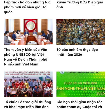
tiếp tục chờ đón những tác
Xaviê Trương Bửu Diệp qua
phẩm mới về biên giới Tổ
ảnh
quốc
Tham vấn ý kiến của Văn
10 bức ảnh ẩm thực đẹp
phòng UNESCO tại Việt
nhất năm 2026
Nam về Đề án Thành phố
Nhiếp ảnh Việt Nam
Tổ chức Lễ trao giải thưởng
Gia hạn thời gian nhận tác
và khai mạc triển lãm ảnh
phẩm tham dự Cuộc thi và