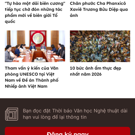
"Tự hào một dải biên cương"
Chân phước Cha Phanxicô
tiếp tục chờ đón những tác
Xaviê Trương Bửu Diệp qua
phẩm mới về biên giới Tổ
ảnh
quốc
Tham vấn ý kiến của Văn
10 bức ảnh ẩm thực đẹp
phòng UNESCO tại Việt
nhất năm 2026
Nam về Đề án Thành phố
Nhiếp ảnh Việt Nam
Bạn đọc đặt Thời báo Văn học Nghệ thuật dài
hạn vui lòng để lại thông tin
Đăng ký ngay