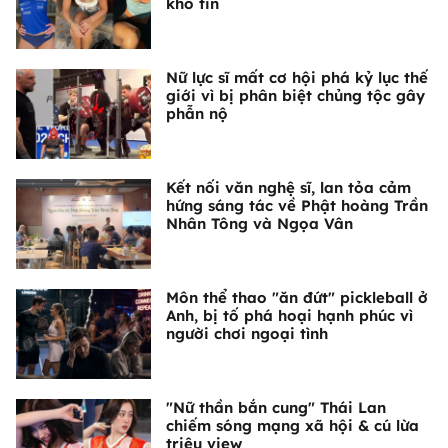
khó tin
Nữ lực sĩ mất cơ hội phá kỷ lục thế
giới vì bị phân biệt chủng tộc gây
phẫn nộ
Kết nối văn nghệ sĩ, lan tỏa cảm
hứng sáng tác về Phật hoàng Trần
Nhân Tông và Ngọa Vân
Môn thể thao "ăn đứt" pickleball ở
Anh, bị tố phá hoại hạnh phúc vì
người chơi ngoại tình
"Nữ thần bắn cung" Thái Lan
chiếm sóng mạng xã hội & cú lừa
triệu view