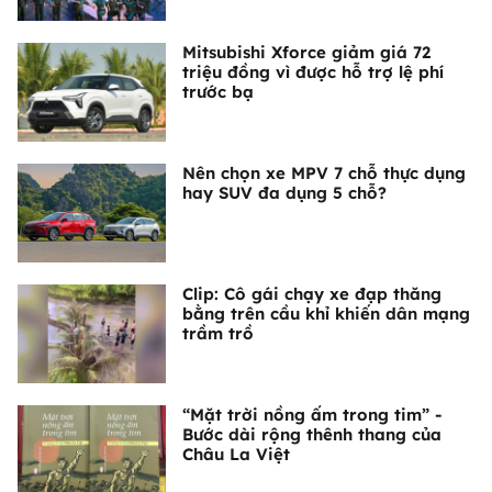
Mitsubishi Xforce giảm giá 72
triệu đồng vì được hỗ trợ lệ phí
trước bạ
Nên chọn xe MPV 7 chỗ thực dụng
hay SUV đa dụng 5 chỗ?
Clip: Cô gái chạy xe đạp thăng
bằng trên cầu khỉ khiến dân mạng
trầm trồ
“Mặt trời nồng ấm trong tim” -
Bước dài rộng thênh thang của
Châu La Việt