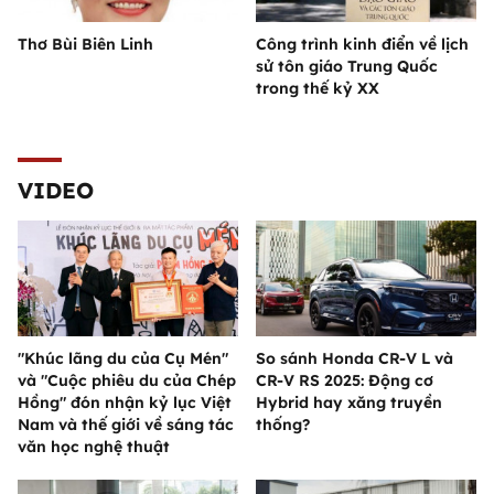
Thơ Bùi Biên Linh
Công trình kinh điển về lịch
sử tôn giáo Trung Quốc
trong thế kỷ XX
VIDEO
"Khúc lãng du của Cụ Mén"
So sánh Honda CR-V L và
và "Cuộc phiêu du của Chép
CR-V RS 2025: Động cơ
Hồng" đón nhận kỷ lục Việt
Hybrid hay xăng truyền
Nam và thế giới về sáng tác
thống?
văn học nghệ thuật