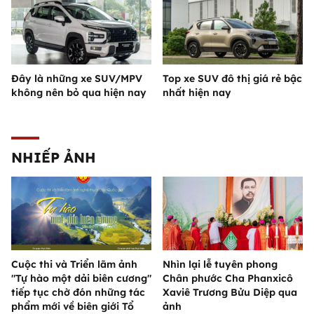
Đây là những xe SUV/MPV
Top xe SUV đô thị giá rẻ bậc
không nên bỏ qua hiện nay
nhất hiện nay
NHIẾP ẢNH
Cuộc thi và Triển lãm ảnh
Nhìn lại lễ tuyên phong
"Tự hào một dải biên cương"
Chân phước Cha Phanxicô
tiếp tục chờ đón những tác
Xaviê Trương Bửu Diệp qua
phẩm mới về biên giới Tổ
ảnh