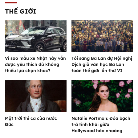
THẾ GIỚI
Vì sao mẫu xe Nhật này vẫn
Tôi sang Ba Lan dự Hội nghị
được yêu thích dù không
Dịch giả văn học Ba Lan
thiếu lựa chọn khác?
toàn thế giới lần thứ VI
Mặt trời thi ca của nước
Natalie Portman: Đóa bạch
Đức
trà tinh khôi giữa
Hollywood hào nhoáng