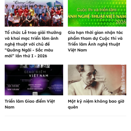
Tổ chức Lễ trao giải thưởng
Gia hạn thời gian nhận tác
và khai mạc triển lãm ảnh
phẩm tham dự Cuộc thi và
nghệ thuật với chủ đề
Triển lãm Ảnh nghệ thuật
“Quảng Ngãi - Sắc màu
Việt Nam
mới” lần thứ I - 2026
Triển lãm Giao điểm Việt
Một kỷ niệm không bao giờ
Nam
quên