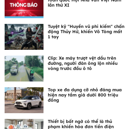
lần thứ XI
Tuyệt kỹ "Huyền vũ phi kiếm" chấn
động Thủy Hử, khiến Võ Tòng mất
1 tay
Clip: Xe máy trượt vệt dầu trên
đường, người đàn ông lộn nhiều
vòng trước đầu ô tô
Top xe đa dụng cỡ nhỏ đáng mua
hiện nay tầm giá dưới 800 triệu
đồng
Thiết bị bất ngờ có thể là thủ
phạm khiến hóa đơn tiền điện