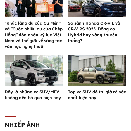
"Khúc lãng du của Cụ Mén"
So sánh Honda CR-V L và
và "Cuộc phiêu du của Chép
CR-V RS 2025: Động cơ
Hồng" đón nhận kỷ lục Việt
Hybrid hay xăng truyền
Nam và thế giới về sáng tác
thống?
văn học nghệ thuật
Đây là những xe SUV/MPV
Top xe SUV đô thị giá rẻ bậc
không nên bỏ qua hiện nay
nhất hiện nay
NHIẾP ẢNH