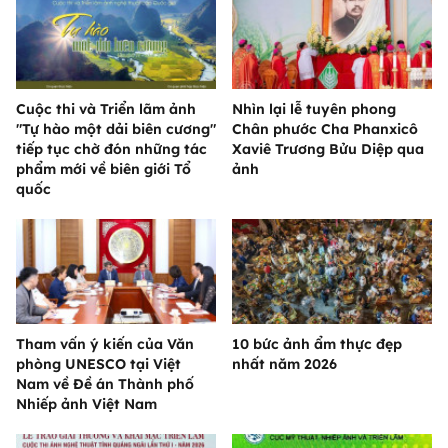
Cuộc thi và Triển lãm ảnh
Nhìn lại lễ tuyên phong
"Tự hào một dải biên cương"
Chân phước Cha Phanxicô
tiếp tục chờ đón những tác
Xaviê Trương Bửu Diệp qua
phẩm mới về biên giới Tổ
ảnh
quốc
Tham vấn ý kiến của Văn
10 bức ảnh ẩm thực đẹp
phòng UNESCO tại Việt
nhất năm 2026
Nam về Đề án Thành phố
Nhiếp ảnh Việt Nam