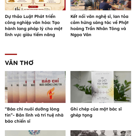
Dự thảo Luật Phát triển
Kết nối văn nghệ sĩ, lan tỏa
công nghiệp văn hóa: Tạo
cảm hứng sáng tác về Phật
hành lang pháp lý cho một
hoàng Trần Nhân Tông và
lĩnh vực giàu tiềm năng
Ngọa Vân
VĂN THƠ
“Báo chí nuôi dưỡng lòng
Ghi chép của một bác sĩ
tin”- Bản lĩnh và trí tuệ nhà
ghép tạng
báo chiến sĩ