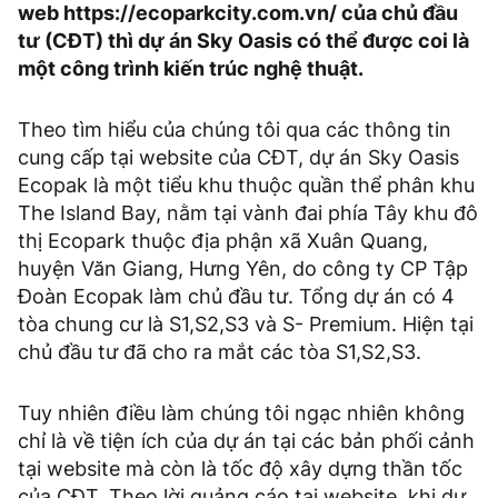
web https://ecoparkcity.com.vn/ của chủ đầu
tư (CĐT) thì dự án Sky Oasis có thể được coi là
một công trình kiến trúc nghệ thuật.
Theo tìm hiểu của chúng tôi qua các thông tin
cung cấp tại website của CĐT, dự án Sky Oasis
Ecopak là một tiểu khu thuộc quần thể phân khu
The Island Bay, nằm tại vành đai phía Tây khu đô
thị Ecopark thuộc địa phận xã Xuân Quang,
huyện Văn Giang, Hưng Yên, do công ty CP Tập
Đoàn Ecopak làm chủ đầu tư. Tổng dự án có 4
tòa chung cư là S1,S2,S3 và S- Premium. Hiện tại
chủ đầu tư đã cho ra mắt các tòa S1,S2,S3.
Tuy nhiên điều làm chúng tôi ngạc nhiên không
chỉ là về tiện ích của dự án tại các bản phối cảnh
tại website mà còn là tốc độ xây dựng thần tốc
của CĐT. Theo lời quảng cáo tại website, khi dự