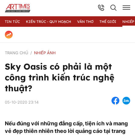
TIN TỨC
KIẾN TRÚC - QUY HOẠCH
VĂN THƠ
THẾ GIỚI
NHIẾP
TRANG CHỦ
NHIẾP ẢNH
Sky Oasis có phải là một
công trình kiến trúc nghệ
thuật?
05-10-2020 23:14
Nếu đúng với những đẳng cấp, tiện ích và mang
vẻ đẹp thiên nhiên theo lời quảng cáo tại trang