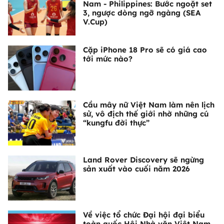
Nam - Philippines: Bước ngoặt set
3, ngược dòng ngỡ ngàng (SEA
V.Cup)
Cặp iPhone 18 Pro sẽ có giá cao
tới mức nào?
Cầu mây nữ Việt Nam làm nên lịch
sử, vô địch thế giới nhờ những cú
“kungfu đời thực”
Land Rover Discovery sẽ ngừng
sản xuất vào cuối năm 2026
Về việc tổ chức Đại hội đại biểu
toàn quốc Hội Nhà văn Việt Nam