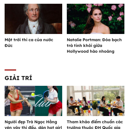
Mặt trời thi ca của nước
Natalie Portman: Đóa bạch
Đức
trà tinh khôi giữa
Hollywood hào nhoáng
GIẢI TRÍ
Người đẹp Trà Ngọc Hằng
Tham khảo điểm chuẩn các
vén váy thi đấu, dàn hot girl
trường thuộc ĐH Quốc gia