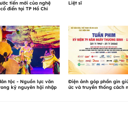
ước tiến mới của nghệ
Liệt sĩ
 cổ điển tại TP Hồ Chí
ân tộc - Nguồn lực văn
Điện ảnh góp phần gìn gi
rong kỷ nguyên hội nhập
ức và truyền thống cách