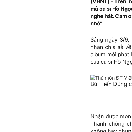
(VHNT) - Trên I
mà ca sĩ Hồ Ngọ
nghe hát. Cảm 
nhé"
Sáng ngày 3/9, 
nhân chia sẻ v
album mới phát 
của ca sĩ Hồ Ngọ
Bùi Tiến Dũng 
Nhận được mòn q
nhanh chóng ch
không hay nhưn