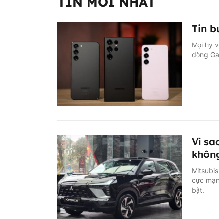
TIN MỚI NHẤT
Tin b
Mọi hy v
dòng Ga
Vì sa
không
Mitsubis
cực mạnh
bật.