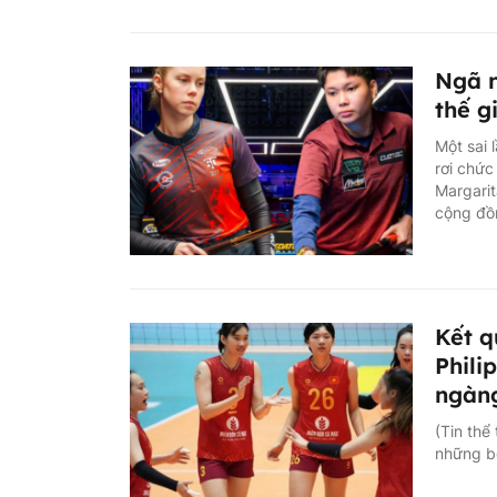
Ngã n
thế g
Một sai 
rơi chứ
Margarit
cộng đồn
Kết q
Phili
ngàng
(Tin thể
những bộ