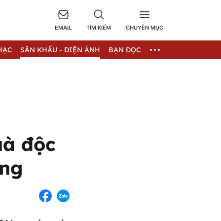
EMAIL
TÌM KIẾM
CHUYÊN MỤC
HẠC
SÂN KHẤU - ĐIỆN ẢNH
BẠN ĐỌC
uà độc
ặng