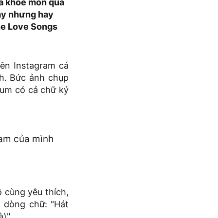
đã khoe món quà
ay nhưng hay
he Love Songs
rên Instagram cá
h. Bức ảnh chụp
bum có cả chữ ký
ram của mình
 cùng yêu thích,
 dòng chữ: "Hát
à)"