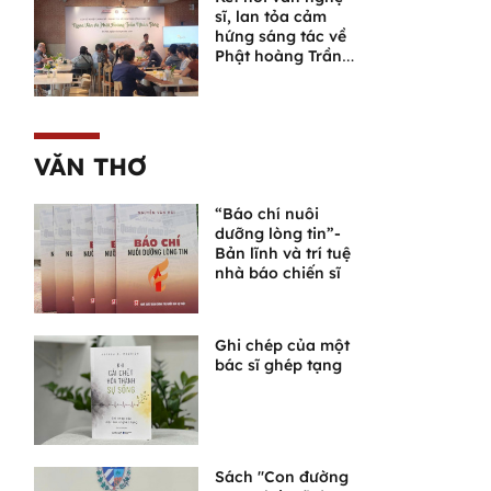
sĩ, lan tỏa cảm
hứng sáng tác về
Phật hoàng Trần
Nhân Tông và
Ngọa Vân
VĂN THƠ
“Báo chí nuôi
dưỡng lòng tin”-
Bản lĩnh và trí tuệ
nhà báo chiến sĩ
Ghi chép của một
bác sĩ ghép tạng
Sách "Con đường