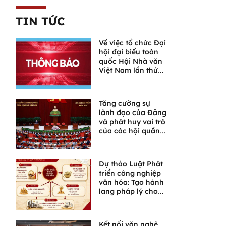
TIN TỨC
Về việc tổ chức Đại
hội đại biểu toàn
quốc Hội Nhà văn
Việt Nam lần thứ
XI
Tăng cường sự
lãnh đạo của Đảng
và phát huy vai trò
của các hội quần
chúng trong giai
đoạn phát triển
mới
Dự thảo Luật Phát
triển công nghiệp
văn hóa: Tạo hành
lang pháp lý cho
một lĩnh vực giàu
tiềm năng
Kết nối văn nghệ