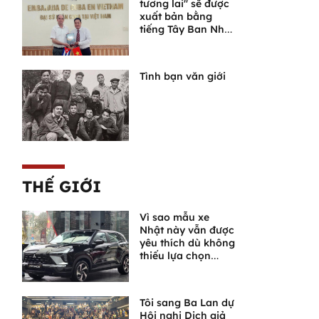
tương lai" sẽ được
xuất bản bằng
tiếng Tây Ban Nha
tại Cuba
Tình bạn văn giới
THẾ GIỚI
Vì sao mẫu xe
Nhật này vẫn được
yêu thích dù không
thiếu lựa chọn
khác?
Tôi sang Ba Lan dự
Hội nghị Dịch giả