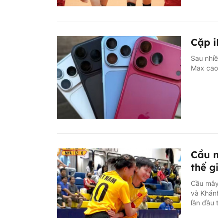
Cặp i
Sau nhiề
Max cao 
Cầu m
thế g
Cầu mây 
và Khánh
lần đầu t