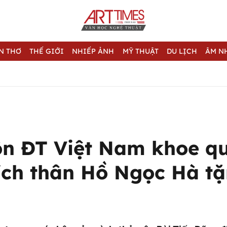
N THƠ
THẾ GIỚI
NHIẾP ẢNH
MỸ THUẬT
DU LỊCH
ÂM N
n ĐT Việt Nam khoe q
ích thân Hồ Ngọc Hà t