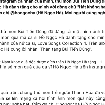
nstagram cá nhân của mình, thủ môn Bùi Tiến Dũng 
c Hà dành tặng cho mình với dòng chữ "Hát không h
ơn chị @hongocha (Hồ Ngọc Hà). Mọi người cùng ng
thủ môn Bùi Tiến Dũng đã đăng tải một hình ảnh t
ề món quà mà ca sĩ Hồ Ngọc Hà dành tặng cho mìn
hành của nữ ca sĩ, Love Songs Collection 4. Trên al
c Hà cùng lời nhắn "Thân tặng Bùi Tiến Dũng".
chia sẻ món quà của ca sĩ Hồ Ngọc Hà trên Instag
uà trên, chàng thủ môn trẻ người Thanh Hóa đã vô
ia sẽ lên mạng xã hội hình ảnh món quà này cùng
g hay nghe hát. Cảm ơn chị @hongocha (Hồ Ngọc H