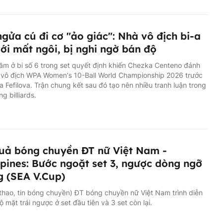
gửa cú đi cơ "ảo giác": Nhà vô địch bi-a
iới mất ngôi, bị nghi ngờ bán độ
lầm ở bi số 6 trong set quyết định khiến Chezka Centeno đánh
c vô địch WPA Women's 10-Ball World Championship 2026 trước
a Fefilova. Trận chung kết sau đó tạo nên nhiều tranh luận trong
g billiards.
uả bóng chuyền ĐT nữ Việt Nam -
ppines: Bước ngoặt set 3, ngược dòng ngỡ
 (SEA V.Cup)
 thao, tin bóng chuyền) ĐT bóng chuyền nữ Việt Nam trình diễn
 mặt trái ngược ở set đầu tiên và 3 set còn lại.