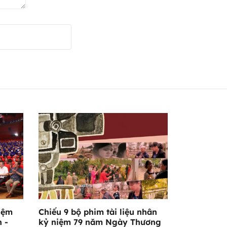
iệm
Chiếu 9 bộ phim tài liệu nhân
 -
kỷ niệm 79 năm Ngày Thương