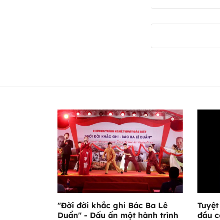
"Đời đời khắc ghi Bác Ba Lê
Tuyệt
Duẩn" - Dấu ấn một hành trình
đầu c