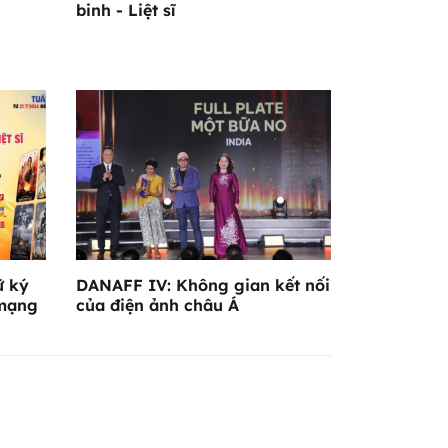
binh - Liệt sĩ
ữ ký
DANAFF IV: Không gian kết nối
 mạng
của điện ảnh châu Á