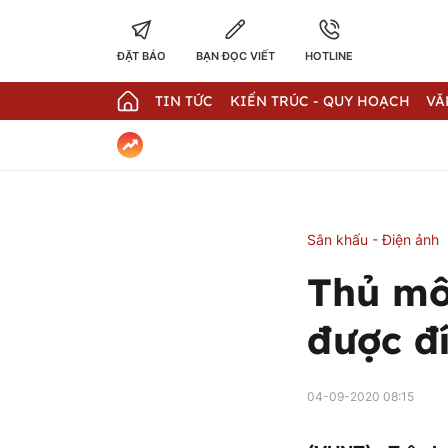
ĐẶT BÁO
BẠN ĐỌC VIẾT
HOTLINE
TIN TỨC
KIẾN TRÚC - QUY HOẠCH
VĂ
Sân khấu - Điện ảnh
Thủ mô
được đ
04-09-2020 08:15