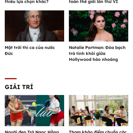
thiếu lựa chọn khác?
toàn thế giới lần thứ VI
Mặt trời thi ca của nước
Natalie Portman: Đóa bạch
Đức
trà tinh khôi giữa
Hollywood hào nhoáng
GIẢI TRÍ
Người đẹp Trà Ngọc Hằng
Tham khảo điểm chuẩn các