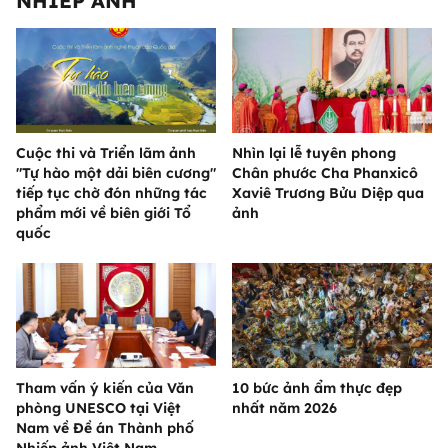
NHIẾP ẢNH
Cuộc thi và Triển lãm ảnh
Nhìn lại lễ tuyên phong
"Tự hào một dải biên cương"
Chân phước Cha Phanxicô
tiếp tục chờ đón những tác
Xaviê Trương Bửu Diệp qua
phẩm mới về biên giới Tổ
ảnh
quốc
Tham vấn ý kiến của Văn
10 bức ảnh ẩm thực đẹp
phòng UNESCO tại Việt
nhất năm 2026
Nam về Đề án Thành phố
Nhiếp ảnh Việt Nam