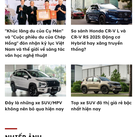
"Khúc lãng du của Cụ Mén"
So sánh Honda CR-V L và
và "Cuộc phiêu du của Chép
CR-V RS 2025: Động cơ
Hồng" đón nhận kỷ lục Việt
Hybrid hay xăng truyền
Nam và thế giới về sáng tác
thống?
văn học nghệ thuật
Đây là những xe SUV/MPV
Top xe SUV đô thị giá rẻ bậc
không nên bỏ qua hiện nay
nhất hiện nay