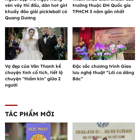
vén váy thi đấu, dàn hot girl
trường thuộc ĐH Quốc gia
khuấy đảo giải pickleball có
TPHCM 3 năm gần nhất
Quang Dương
Vợ đẹp của Văn Thanh kể
Đặc sắc chương trình Giao
chuyện tình cổ tích, tiết lộ
lưu nghệ thuật “Lời ca dâng
chuyện "thầm kín" giữa 2
Bác”
người
TÁC PHẨM MỚI