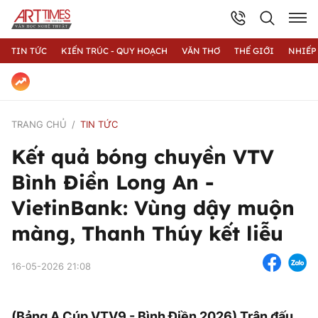
TIN TỨC
KIẾN TRÚC - QUY HOẠCH
VĂN THƠ
THẾ GIỚI
NHIẾP
TRANG CHỦ
TIN TỨC
Kết quả bóng chuyền VTV
Bình Điền Long An -
VietinBank: Vùng dậy muộn
màng, Thanh Thúy kết liễu
16-05-2026 21:08
(Bảng A Cúp VTV9 - Bình Điền 2026) Trận đấu