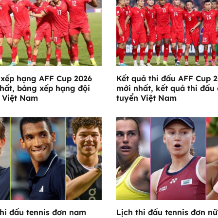
xếp hạng AFF Cup 2026
Kết quả thi đấu AFF Cup 
hất, bảng xếp hạng đội
mới nhất, kết quả thi đấu 
 Việt Nam
tuyển Việt Nam
thi đấu tennis đơn nam
Lịch thi đấu tennis đơn nữ