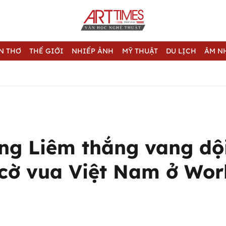
N THƠ
THẾ GIỚI
NHIẾP ẢNH
MỸ THUẬT
DU LỊCH
ÂM N
ng Liêm thắng vang dội
ử cờ vua Việt Nam ở Wor