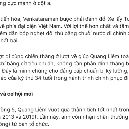
ông cực mạnh ở cột a.
 tiến hóa, Venkataraman buộc phải đánh đổi Xe lấy T
ề phía đại diện Việt Nam. Với lợi thế hơn chất và tầm
iêm dần bóp nghẹt đối thủ bằng chuỗi nước đi chính 
hất bại.
ợt đi cùng chiến thắng ở lượt về giúp Quang Liêm to
chỉ bằng cờ tiêu chuẩn, không cần phân định thắng b
 Đây là minh chứng cho đẳng cấp chuẩn bị kỹ lưỡng
hép của kỳ thủ 34 tuổi trong hành trình chinh phục đỉ
và cơ hội mới
 vòng 5, Quang Liêm vượt qua thành tích tốt nhất tro
 2013 và 2019). Lần này, anh còn nhận phần thưởn
ồng) từ ban tổ chức.