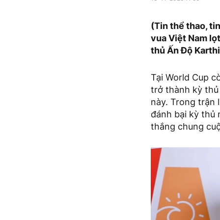
(Tin thể thao, t
vua Việt Nam lọ
thủ Ấn Độ Karth
Tại World Cup cờ
trở thành kỳ thủ
này. Trong trận 
đánh bại kỳ thủ
thắng chung cuộ