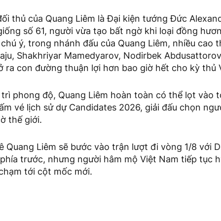
 đối thủ của Quang Liêm là Đại kiện tướng Đức Alexa
 giống số 61, người vừa tạo bất ngờ khi loại đồng hươ
chú ý, trong nhánh đấu của Quang Liêm, nhiều cao 
u, Shakhriyar Mamedyarov, Nodirbek Abdusattorov 
mở ra con đường thuận lợi hơn bao giờ hết cho kỳ thủ
 trì phong độ, Quang Liêm hoàn toàn có thể lọt vào 
ấm vé lịch sử dự Candidates 2026, giải đấu chọn ngư
 thế giới.
Lê Quang Liêm sẽ bước vào trận lượt đi vòng 1/8 với
 phía trước, nhưng người hâm mộ Việt Nam tiếp tục
 chạm tới cột mốc mới.