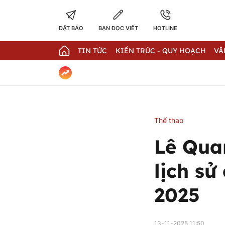
ĐẶT BÁO
BẠN ĐỌC VIẾT
HOTLINE
TIN TỨC
KIẾN TRÚC - QUY HOẠCH
VĂ
Thể thao
Lê Qua
lịch s
2025
13-11-2025 11:50