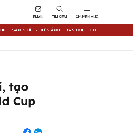
EMAIL
TÌM KIẾM
CHUYÊN MỤC
HẠC
SÂN KHẤU - ĐIỆN ẢNH
BẠN ĐỌC
, tạo
ld Cup