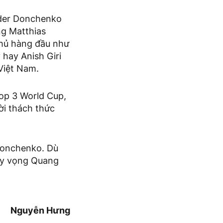
nder Donchenko
ng Matthias
thủ hàng đầu như
hay Anish Giri
 Việt Nam.
top 3 World Cup,
ời thách thức
 Donchenko. Dù
 hy vọng Quang
Nguyễn Hưng