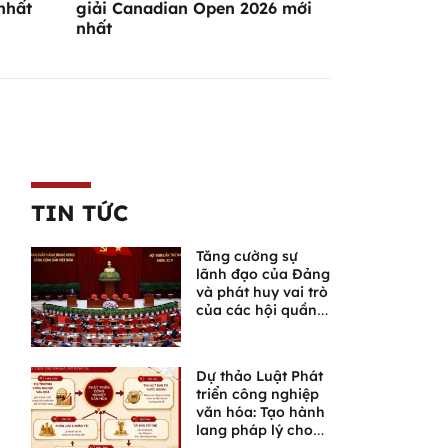
nhất
giải Canadian Open 2026 mới
nhất
TIN TỨC
Tăng cường sự
lãnh đạo của Đảng
và phát huy vai trò
của các hội quần
chúng trong giai
đoạn phát triển
mới
Dự thảo Luật Phát
triển công nghiệp
văn hóa: Tạo hành
lang pháp lý cho
một lĩnh vực giàu