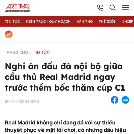
TIN TỨC
KIẾN TRÚC - QUY HOẠCH
VĂN THƠ
THẾ GIỚI
NHIẾP
TRANG CHỦ
TIN TỨC
Nghi án đấu đá nội bộ giữa
cầu thủ Real Madrid ngay
trước thềm bốc thăm cúp C1
30-01-2026 09:20
Real Madrid không chỉ đang đá với sự thiếu
thuyết phục về mặt lối chơi, có những dấu hiệu