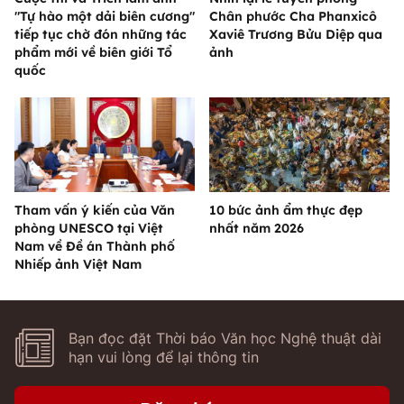
"Tự hào một dải biên cương"
Chân phước Cha Phanxicô
tiếp tục chờ đón những tác
Xaviê Trương Bửu Diệp qua
phẩm mới về biên giới Tổ
ảnh
quốc
Tham vấn ý kiến của Văn
10 bức ảnh ẩm thực đẹp
phòng UNESCO tại Việt
nhất năm 2026
Nam về Đề án Thành phố
Nhiếp ảnh Việt Nam
Bạn đọc đặt Thời báo Văn học Nghệ thuật dài
hạn vui lòng để lại thông tin