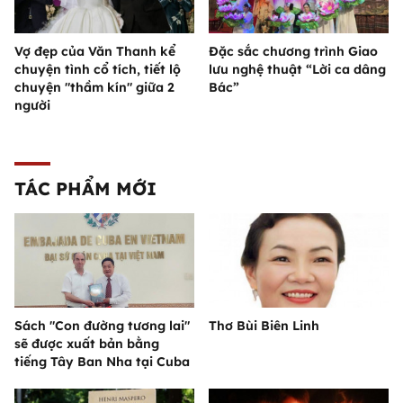
Vợ đẹp của Văn Thanh kể
Đặc sắc chương trình Giao
chuyện tình cổ tích, tiết lộ
lưu nghệ thuật “Lời ca dâng
chuyện "thầm kín" giữa 2
Bác”
người
TÁC PHẨM MỚI
Sách "Con đường tương lai"
Thơ Bùi Biên Linh
sẽ được xuất bản bằng
tiếng Tây Ban Nha tại Cuba