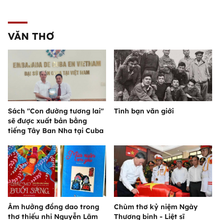
VĂN THƠ
Sách "Con đường tương lai"
Tình bạn văn giới
sẽ được xuất bản bằng
tiếng Tây Ban Nha tại Cuba
Âm hưởng đồng dao trong
Chùm thơ kỷ niệm Ngày
thơ thiếu nhi Nguyễn Lãm
Thương binh - Liệt sĩ