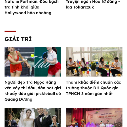
Natalie Portman: Đóa bạch
Truyện ngắn Hoa tử đằng -
trà tinh khôi giữa
lga Tokarczuk
Hollywood hào nhoáng
GIẢI TRÍ
Người đẹp Trà Ngọc Hằng
Tham khảo điểm chuẩn các
vén váy thi đấu, dàn hot girl
trường thuộc ĐH Quốc gia
khuấy đảo giải pickleball có
TPHCM 3 năm gần nhất
Quang Dương