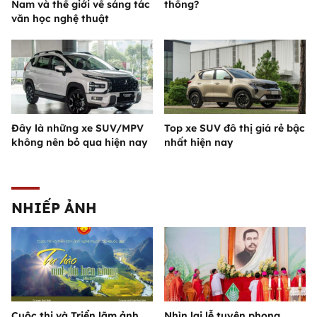
Nam và thế giới về sáng tác
thống?
văn học nghệ thuật
Đây là những xe SUV/MPV
Top xe SUV đô thị giá rẻ bậc
không nên bỏ qua hiện nay
nhất hiện nay
NHIẾP ẢNH
Cuộc thi và Triển lãm ảnh
Nhìn lại lễ tuyên phong