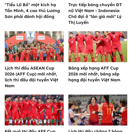
"Tiểu Lữ Bố" một kích hạ
Trực tiếp bóng chuyền ĐT
Tần Minh, 4 cao thủ Lương
nữ Việt Nam - Indonesia:
Sơn phải đánh hội đồng
Chờ đợi ở "làn gió mới" Lý
Thị Luyến
Lịch thi đấu ASEAN Cup
Bảng xếp hạng AFF Cup
2026 (AFF Cup) mới nhất,
2026 mới nhất, bảng xếp
lịch thi đấu đội tuyển Việt
hạng đội tuyển Việt Nam
Nam
Kết quả thi đấu AFF Cup
Lịch thi đấu chặng 2 bóng