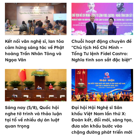
Kết nối văn nghệ sĩ, lan tỏa
Chuỗi hoạt động chuyên đề
cảm hứng sáng tác về Phật
"Chủ tịch Hồ Chí Minh –
hoàng Trần Nhân Tông và
Tổng Tư lệnh Fidel Castro:
Ngọa Vân
Nghĩa tình son sắt đặc biệt"
Sáng nay (5/8), Quốc hội
Đại hội Hội Nghệ sĩ Sân
nghe tờ trình và thảo luận
khấu Việt Nam lần thứ X:
tại tổ về nhiều dự án luật
Đoàn kết, đổi mới, sáng tạo,
quan trọng
đưa sân khấu bước vào
chặng đường phát triển mới