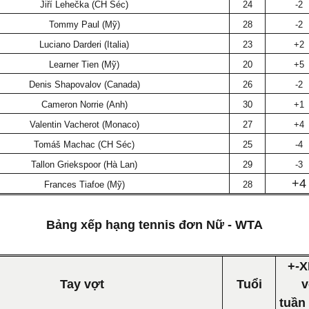
Jiří Lehečka (CH Séc)
24
-2
Tommy Paul (Mỹ)
28
-2
Luciano Darderi (Italia)
23
+2
Learner Tien (Mỹ)
20
+5
Denis Shapovalov (Canada)
26
-2
Cameron Norrie (Anh)
30
+1
Valentin Vacherot (Monaco)
27
+4
Tomáš Machac (CH Séc)
25
-4
Tallon Griekspoor (Hà Lan)
29
-3
+4
Frances Tiafoe (Mỹ)
28
Bảng xếp hạng tennis đơn Nữ - WTA
+-X
Tay vợt
Tuổi
v
tuần