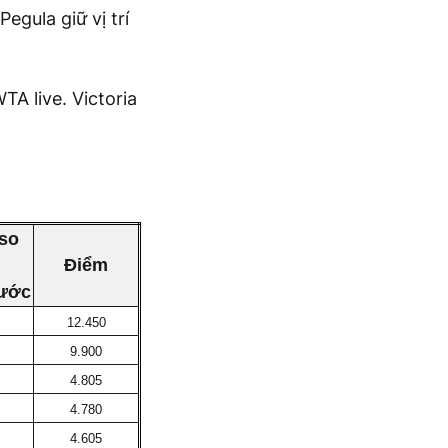
egula giữ vị trí
TA live. Victoria
so
Điểm
rước
12.450
9.900
4.805
4.780
4.605