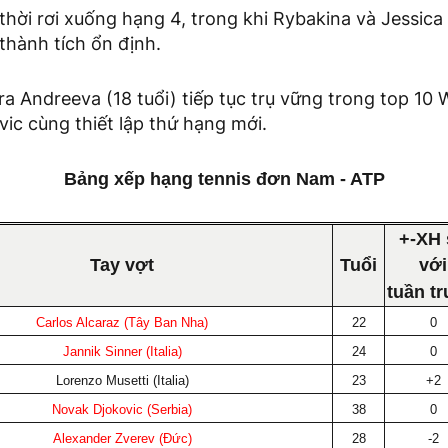
hời rơi xuống hạng 4, trong khi Rybakina và Jessica P
thành tích ổn định.
a Andreeva (18 tuổi) tiếp tục trụ vững trong top 10 W
ic cùng thiết lập thứ hạng mới.
Bảng xếp hạng tennis đơn Nam - ATP
+-XH 
Tay vợt
Tuổi
với
tuần t
Carlos Alcaraz (Tây Ban Nha)
22
0
Jannik Sinner (Italia)
24
0
Lorenzo Musetti (Italia)
23
+2
Novak Djokovic (Serbia)
38
0
Alexander Zverev (Đức)
28
-2