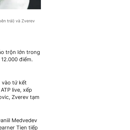
ên trái) và Zverev
o trộn lớn trong
n 12.000 điểm.
 vào tứ kết
ATP live, xếp
ovic, Zverev tạm
Daniil Medvedev
earner Tien tiếp