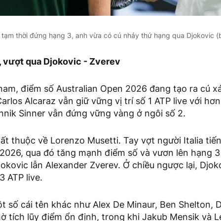
) tạm thời đứng hạng 3, anh vừa có cú nhảy thứ hạng qua Djokovic (b
, vượt qua Djokovic - Zverev
nam, điểm số Australian Open 2026 đang tạo ra cú xá
rlos Alcaraz vẫn giữ vững vị trí số 1 ATP live với hơ
nnik Sinner vẫn đứng vững vàng ở ngôi số 2.
t thuộc về Lorenzo Musetti. Tay vợt người Italia tiến
 2026, qua đó tăng mạnh điểm số và vươn lên hạng 3 
okovic lẫn Alexander Zverev. Ở chiều ngược lại, Djok
3 ATP live.
t số cái tên khác như Alex De Minaur, Ben Shelton, 
nhờ tích lũy điểm ổn định, trong khi Jakub Mensik và L