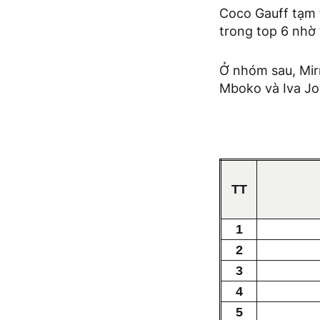
Coco Gauff tạm t
trong top 6 nhờ 
Ở nhóm sau, Mirr
Mboko và Iva Jov
TT
1
2
3
4
5