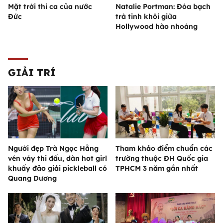
Mặt trời thi ca của nước
Natalie Portman: Đóa bạch
Đức
trà tinh khôi giữa
Hollywood hào nhoáng
GIẢI TRÍ
Người đẹp Trà Ngọc Hằng
Tham khảo điểm chuẩn các
vén váy thi đấu, dàn hot girl
trường thuộc ĐH Quốc gia
khuấy đảo giải pickleball có
TPHCM 3 năm gần nhất
Quang Dương