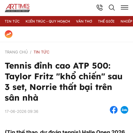
TIN TỨC
KIẾN TRÚC - QUY HOẠCH
VĂN THƠ
THẾ GIỚI
NHIẾP
TRANG CHỦ
TIN TỨC
Tennis đỉnh cao ATP 500:
Taylor Fritz "khổ chiến" sau
3 set, Norrie thất bại trên
sân nhà
17-06-2026 09:36
(Tin thể thao, dự đoán tennis) Halle Open 2026