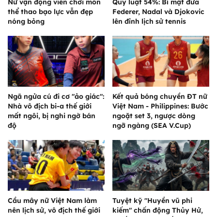
Nữ vận động viên chơi môn
Quy luật 54%: Bí mật đưa
thể thao bạo lực vẫn đẹp
Federer, Nadal và Djokovic
nóng bỏng
lên đỉnh lịch sử tennis
Ngã ngửa cú đi cơ "ảo giác":
Kết quả bóng chuyền ĐT nữ
Nhà vô địch bi-a thế giới
Việt Nam - Philippines: Bước
mất ngôi, bị nghi ngờ bán
ngoặt set 3, ngược dòng
độ
ngỡ ngàng (SEA V.Cup)
Cầu mây nữ Việt Nam làm
Tuyệt kỹ "Huyền vũ phi
nên lịch sử, vô địch thế giới
kiếm" chấn động Thủy Hử,