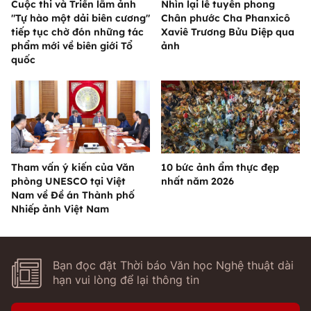
Cuộc thi và Triển lãm ảnh
Nhìn lại lễ tuyên phong
"Tự hào một dải biên cương"
Chân phước Cha Phanxicô
tiếp tục chờ đón những tác
Xaviê Trương Bửu Diệp qua
phẩm mới về biên giới Tổ
ảnh
quốc
Tham vấn ý kiến của Văn
10 bức ảnh ẩm thực đẹp
phòng UNESCO tại Việt
nhất năm 2026
Nam về Đề án Thành phố
Nhiếp ảnh Việt Nam
Bạn đọc đặt Thời báo Văn học Nghệ thuật dài
hạn vui lòng để lại thông tin