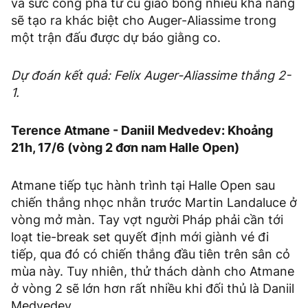
và sức công phá từ cú giao bóng nhiều khả năng
sẽ tạo ra khác biệt cho Auger-Aliassime trong
một trận đấu được dự báo giằng co.
Dự đoán kết quả: Felix Auger-Aliassime thắng 2-
1.
Terence Atmane - Daniil Medvedev: Khoảng
21h, 17/6 (vòng 2 đơn nam Halle Open)
Atmane tiếp tục hành trình tại Halle Open sau
chiến thắng nhọc nhằn trước Martin Landaluce ở
vòng mở màn. Tay vợt người Pháp phải cần tới
loạt tie-break set quyết định mới giành vé đi
tiếp, qua đó có chiến thắng đầu tiên trên sân cỏ
mùa này. Tuy nhiên, thử thách dành cho Atmane
ở vòng 2 sẽ lớn hơn rất nhiều khi đối thủ là Daniil
Medvedev.