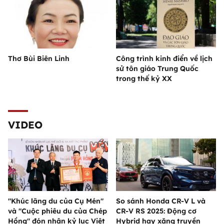
Thơ Bùi Biên Linh
Công trình kinh điển về lịch
sử tôn giáo Trung Quốc
trong thế kỷ XX
VIDEO
"Khúc lãng du của Cụ Mén"
So sánh Honda CR-V L và
và "Cuộc phiêu du của Chép
CR-V RS 2025: Động cơ
Hồng" đón nhận kỷ lục Việt
Hybrid hay xăng truyền