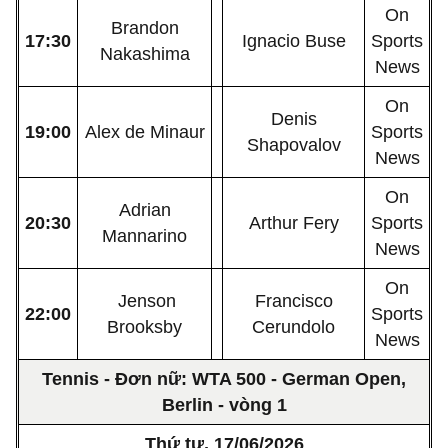
On
Brandon
17:30
Ignacio Buse
Sports
Nakashima
News
On
Denis
19:00
Alex de Minaur
Sports
Shapovalov
News
On
Adrian
20:30
Arthur Fery
Sports
Mannarino
News
On
Jenson
Francisco
22:00
Sports
Brooksby
Cerundolo
News
Tennis - Đơn nữ: WTA 500 - German Open,
Berlin - vòng 1
Thứ tư, 17/06/2026