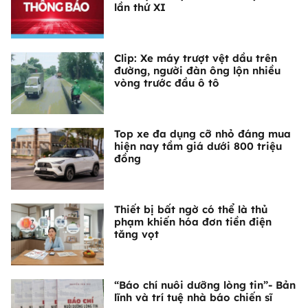
lần thứ XI
Clip: Xe máy trượt vệt dầu trên
đường, người đàn ông lộn nhiều
vòng trước đầu ô tô
Top xe đa dụng cỡ nhỏ đáng mua
hiện nay tầm giá dưới 800 triệu
đồng
Thiết bị bất ngờ có thể là thủ
phạm khiến hóa đơn tiền điện
tăng vọt
“Báo chí nuôi dưỡng lòng tin”- Bản
lĩnh và trí tuệ nhà báo chiến sĩ