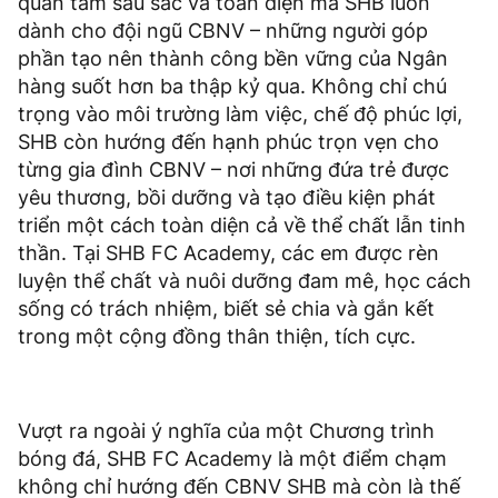
quan tâm sâu sắc và toàn diện mà SHB luôn
dành cho đội ngũ CBNV – những người góp
phần tạo nên thành công bền vững của Ngân
hàng suốt hơn ba thập kỷ qua. Không chỉ chú
trọng vào môi trường làm việc, chế độ phúc lợi,
SHB còn hướng đến hạnh phúc trọn vẹn cho
từng gia đình CBNV – nơi những đứa trẻ được
yêu thương, bồi dưỡng và tạo điều kiện phát
triển một cách toàn diện cả về thể chất lẫn tinh
thần. Tại SHB FC Academy, các em được rèn
luyện thể chất và nuôi dưỡng đam mê, học cách
sống có trách nhiệm, biết sẻ chia và gắn kết
trong một cộng đồng thân thiện, tích cực.
Vượt ra ngoài ý nghĩa của một Chương trình
bóng đá, SHB FC Academy là một điểm chạm
không chỉ hướng đến CBNV SHB mà còn là thế