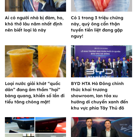
Ai có người nhà bị đàm, ho,
Có 1 trong 3 triệu chứng
khó thở lâu năm nhất định
này, quý ông cẩn thận
nên biết loại lá này
tuyến tiền liệt đang gặp
nguy!
Loại nước giải khát “quốc
BYD HTA Hà Đông chính
dân” đang âm thầm “hại”
thức khai trương
bàng quang, khiến số lần đi
showroom, lan tỏa xu
tiểu tăng chóng mặt!
hướng di chuyển xanh đến
khu vực phía Tây Thủ đô