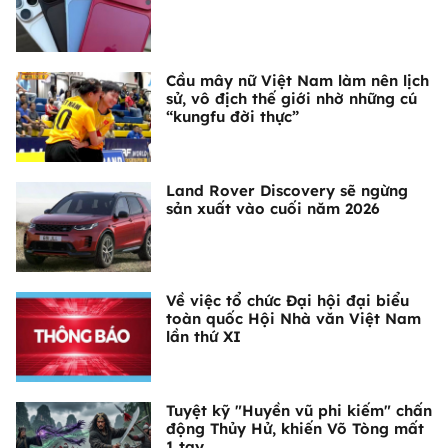
Cầu mây nữ Việt Nam làm nên lịch
sử, vô địch thế giới nhờ những cú
“kungfu đời thực”
Land Rover Discovery sẽ ngừng
sản xuất vào cuối năm 2026
Về việc tổ chức Đại hội đại biểu
toàn quốc Hội Nhà văn Việt Nam
lần thứ XI
Tuyệt kỹ "Huyền vũ phi kiếm" chấn
động Thủy Hử, khiến Võ Tòng mất
1 tay