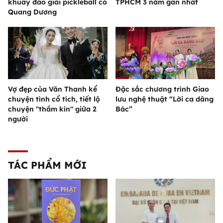
khuấy đảo giải pickleball có
TPHCM 3 năm gần nhất
Quang Dương
Vợ đẹp của Văn Thanh kể
Đặc sắc chương trình Giao
chuyện tình cổ tích, tiết lộ
lưu nghệ thuật “Lời ca dâng
chuyện "thầm kín" giữa 2
Bác”
người
TÁC PHẨM MỚI