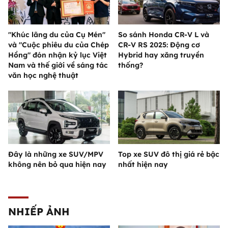
"Khúc lãng du của Cụ Mén"
So sánh Honda CR-V L và
và "Cuộc phiêu du của Chép
CR-V RS 2025: Động cơ
Hồng" đón nhận kỷ lục Việt
Hybrid hay xăng truyền
Nam và thế giới về sáng tác
thống?
văn học nghệ thuật
Đây là những xe SUV/MPV
Top xe SUV đô thị giá rẻ bậc
không nên bỏ qua hiện nay
nhất hiện nay
NHIẾP ẢNH