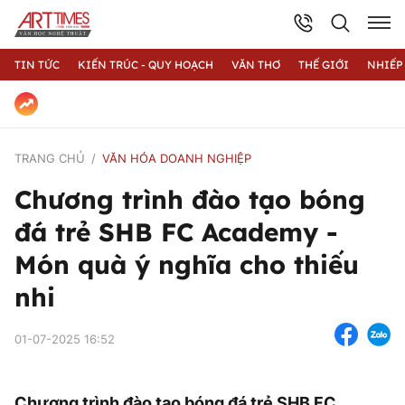
TIN TỨC
KIẾN TRÚC - QUY HOẠCH
VĂN THƠ
THẾ GIỚI
NHIẾP
TRANG CHỦ
VĂN HÓA DOANH NGHIỆP
Chương trình đào tạo bóng
đá trẻ SHB FC Academy -
Món quà ý nghĩa cho thiếu
nhi
01-07-2025 16:52
Chương trình đào tạo bóng đá trẻ SHB FC