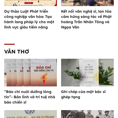
Dự thảo Luật Phát triển
Kết nối văn nghệ sĩ, lan tỏa
công nghiệp văn hóa: Tạo
cảm hứng sáng tác về Phật
hành lang pháp lý cho một
hoàng Trần Nhân Tông và
lĩnh vực giàu tiềm năng
Ngọa Vân
VĂN THƠ
“Báo chí nuôi dưỡng lòng
Ghi chép của một bác sĩ
tin”- Bản lĩnh và trí tuệ nhà
ghép tạng
báo chiến sĩ