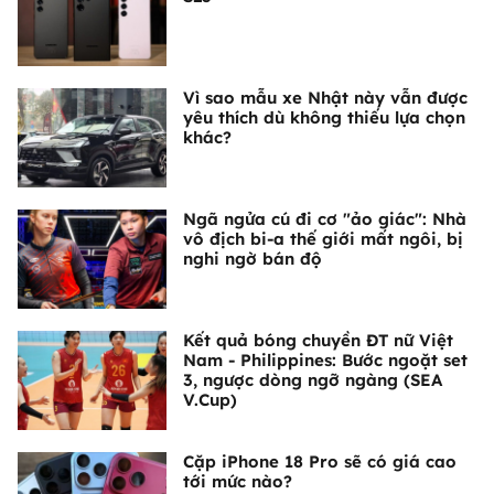
Vì sao mẫu xe Nhật này vẫn được
yêu thích dù không thiếu lựa chọn
khác?
Ngã ngửa cú đi cơ "ảo giác": Nhà
vô địch bi-a thế giới mất ngôi, bị
nghi ngờ bán độ
Kết quả bóng chuyền ĐT nữ Việt
Nam - Philippines: Bước ngoặt set
3, ngược dòng ngỡ ngàng (SEA
V.Cup)
Cặp iPhone 18 Pro sẽ có giá cao
tới mức nào?