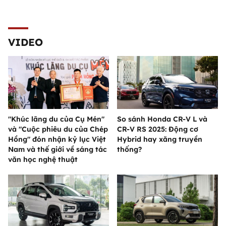
VIDEO
"Khúc lãng du của Cụ Mén"
So sánh Honda CR-V L và
và "Cuộc phiêu du của Chép
CR-V RS 2025: Động cơ
Hồng" đón nhận kỷ lục Việt
Hybrid hay xăng truyền
Nam và thế giới về sáng tác
thống?
văn học nghệ thuật