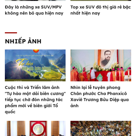
Đây là những xe SUV/MPV
Top xe SUV đô thị giá rẻ bậc
không nên bỏ qua hiện nay
nhất hiện nay
NHIẾP ẢNH
Cuộc thi và Triển lãm ảnh
Nhìn lại lễ tuyên phong
"Tự hào một dải biên cương"
Chân phước Cha Phanxicô
tiếp tục chờ đón những tác
Xaviê Trương Bửu Diệp qua
phẩm mới về biên giới Tổ
ảnh
quốc