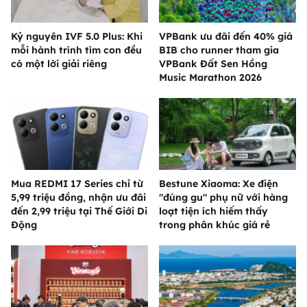
Kỷ nguyên IVF 5.0 Plus: Khi
VPBank ưu đãi đến 40% giá
mỗi hành trình tìm con đều
BIB cho runner tham gia
có một lời giải riêng
VPBank Đất Sen Hồng
Music Marathon 2026
Mua REDMI 17 Series chỉ từ
Bestune Xiaoma: Xe điện
5,99 triệu đồng, nhận ưu đãi
"đúng gu" phụ nữ với hàng
đến 2,99 triệu tại Thế Giới Di
loạt tiện ích hiếm thấy
Động
trong phân khúc giá rẻ