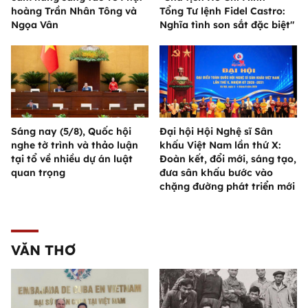
hoàng Trần Nhân Tông và
Tổng Tư lệnh Fidel Castro:
Ngọa Vân
Nghĩa tình son sắt đặc biệt"
Sáng nay (5/8), Quốc hội
Đại hội Hội Nghệ sĩ Sân
nghe tờ trình và thảo luận
khấu Việt Nam lần thứ X:
tại tổ về nhiều dự án luật
Đoàn kết, đổi mới, sáng tạo,
quan trọng
đưa sân khấu bước vào
chặng đường phát triển mới
VĂN THƠ