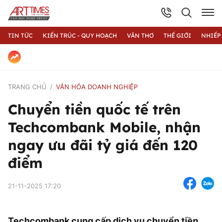
TIN TỨC
KIẾN TRÚC - QUY HOẠCH
VĂN THƠ
THẾ GIỚI
NHIẾP
TRANG CHỦ
VĂN HÓA DOANH NGHIỆP
Chuyển tiền quốc tế trên
Techcombank Mobile, nhận
ngay ưu đãi tỷ giá đến 120
điểm
21-11-2025 17:20
Techcombank cung cấp dịch vụ chuyển tiền