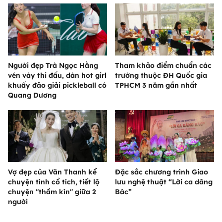
Người đẹp Trà Ngọc Hằng
Tham khảo điểm chuẩn các
vén váy thi đấu, dàn hot girl
trường thuộc ĐH Quốc gia
khuấy đảo giải pickleball có
TPHCM 3 năm gần nhất
Quang Dương
Vợ đẹp của Văn Thanh kể
Đặc sắc chương trình Giao
chuyện tình cổ tích, tiết lộ
lưu nghệ thuật “Lời ca dâng
chuyện "thầm kín" giữa 2
Bác”
người