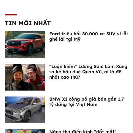
TIN MỚI NHẤT
Ford triệu hồi 80.000 xe SUV vì lỗi
ghế lái tại Mỹ
"Luận kiếm" Lương Sơn: Lâm Xung
so kè hậu duệ Quan Vũ, ai là đệ
nhất cao thủ?
BMW X1 công bố giá bán gần 1,7
tỷ đồng tại Việt Nam
Nàng thơ điền kinh "đốt mắt"