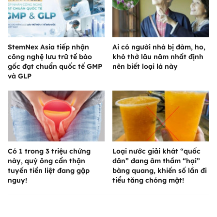
StemNex Asia tiếp nhận
Ai có người nhà bị đàm, ho,
công nghệ lưu trữ tế bào
khó thở lâu năm nhất định
gốc đạt chuẩn quốc tế GMP
nên biết loại lá này
và GLP
Có 1 trong 3 triệu chứng
Loại nước giải khát “quốc
này, quý ông cẩn thận
dân” đang âm thầm “hại”
tuyến tiền liệt đang gặp
bàng quang, khiến số lần đi
nguy!
tiểu tăng chóng mặt!