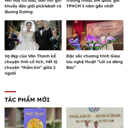
vén váy thi đấu, dàn hot girl
trường thuộc ĐH Quốc gia
khuấy đảo giải pickleball có
TPHCM 3 năm gần nhất
Quang Dương
Vợ đẹp của Văn Thanh kể
Đặc sắc chương trình Giao
chuyện tình cổ tích, tiết lộ
lưu nghệ thuật “Lời ca dâng
chuyện "thầm kín" giữa 2
Bác”
người
TÁC PHẨM MỚI