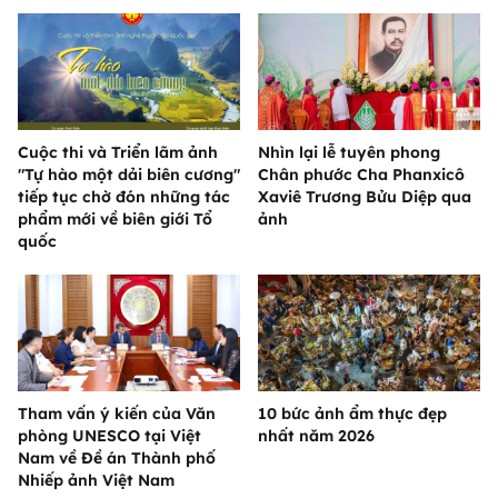
Cuộc thi và Triển lãm ảnh
Nhìn lại lễ tuyên phong
"Tự hào một dải biên cương"
Chân phước Cha Phanxicô
tiếp tục chờ đón những tác
Xaviê Trương Bửu Diệp qua
phẩm mới về biên giới Tổ
ảnh
quốc
Tham vấn ý kiến của Văn
10 bức ảnh ẩm thực đẹp
phòng UNESCO tại Việt
nhất năm 2026
Nam về Đề án Thành phố
Nhiếp ảnh Việt Nam