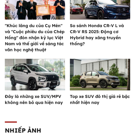
"Khúc lãng du của Cụ Mén"
So sánh Honda CR-V L và
và "Cuộc phiêu du của Chép
CR-V RS 2025: Động cơ
Hồng" đón nhận kỷ lục Việt
Hybrid hay xăng truyền
Nam và thế giới về sáng tác
thống?
văn học nghệ thuật
Đây là những xe SUV/MPV
Top xe SUV đô thị giá rẻ bậc
không nên bỏ qua hiện nay
nhất hiện nay
NHIẾP ẢNH