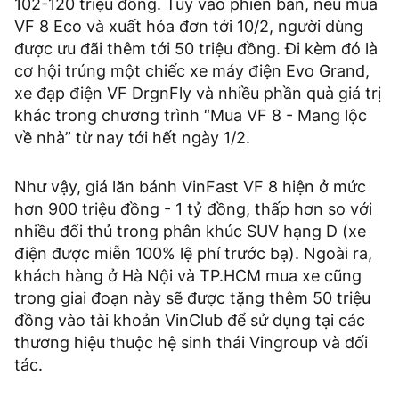
102-120 triệu đồng. Tùy vào phiên bản, nếu mua
VF 8 Eco và xuất hóa đơn tới 10/2, người dùng
được ưu đãi thêm tới 50 triệu đồng. Đi kèm đó là
cơ hội trúng một chiếc xe máy điện Evo Grand,
xe đạp điện VF DrgnFly và nhiều phần quà giá trị
khác trong chương trình “Mua VF 8 - Mang lộc
về nhà” từ nay tới hết ngày 1/2.
Như vậy, giá lăn bánh VinFast VF 8 hiện ở mức
hơn 900 triệu đồng - 1 tỷ đồng, thấp hơn so với
nhiều đối thủ trong phân khúc SUV hạng D (xe
điện được miễn 100% lệ phí trước bạ). Ngoài ra,
khách hàng ở Hà Nội và TP.HCM mua xe cũng
trong giai đoạn này sẽ được tặng thêm 50 triệu
đồng vào tài khoản VinClub để sử dụng tại các
thương hiệu thuộc hệ sinh thái Vingroup và đối
tác.