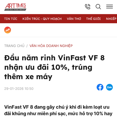
TIN TỨC
KIẾN TRÚC - QUY HOẠCH
VĂN THƠ
THẾ GIỚI
NHIẾP
TRANG CHỦ
VĂN HÓA DOANH NGHIỆP
Đầu năm rinh VinFast VF 8
nhận ưu đãi 10%, trúng
thêm xe máy
29-01-2026 10:50
VinFast VF 8 đang gây chú ý khi đi kèm loạt ưu
đãi khủng như miễn phí sạc, mức hỗ trợ 10% hay