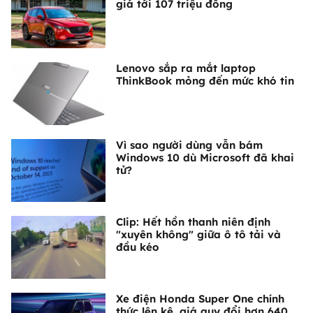
giá tới 107 triệu đồng
Lenovo sắp ra mắt laptop
ThinkBook mỏng đến mức khó tin
Vì sao người dùng vẫn bám
Windows 10 dù Microsoft đã khai
tử?
Clip: Hết hồn thanh niên định
"xuyên không" giữa ô tô tải và
đầu kéo
Xe điện Honda Super One chính
thức lên kệ, giá quy đổi hơn 640