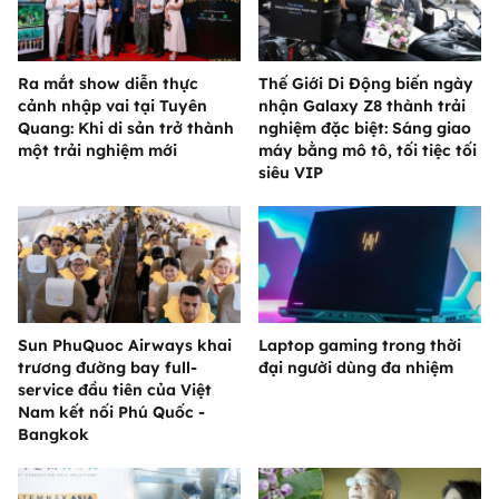
Ra mắt show diễn thực
Thế Giới Di Động biến ngày
cảnh nhập vai tại Tuyên
nhận Galaxy Z8 thành trải
Quang: Khi di sản trở thành
nghiệm đặc biệt: Sáng giao
một trải nghiệm mới
máy bằng mô tô, tối tiệc tối
siêu VIP
Sun PhuQuoc Airways khai
Laptop gaming trong thời
trương đường bay full-
đại người dùng đa nhiệm
service đầu tiên của Việt
Nam kết nối Phú Quốc -
Bangkok